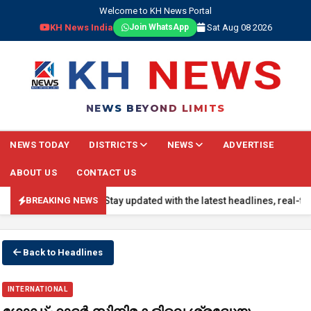
Welcome to KH News Portal
KH News India
Sat Aug 08 2026
Join WhatsApp
NEWS BEYOND LIMITS
NEWS TODAY
DISTRICTS
NEWS
ADVERTISE
ABOUT US
CONTACT US
 BREAKING NEWS: Stay updated with the latest headlines, real-time n
BREAKING NEWS
Back to Headlines
INTERNATIONAL