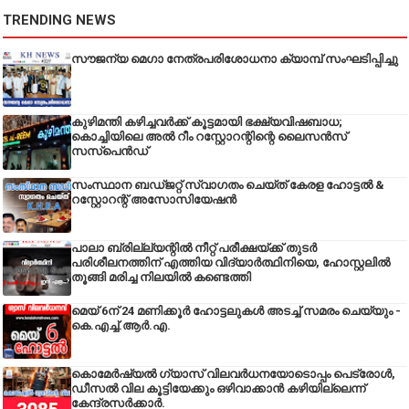
TRENDING NEWS
സൗജന്യ മെഗാ നേത്രപരിശോധനാ ക്യാമ്പ് സംഘടിപ്പിച്ചു
കുഴിമന്തി കഴിച്ചവർക്ക് കൂട്ടമായി ഭക്ഷ്യവിഷബാധ;
കൊച്ചിയിലെ അൽ റീം റസ്റ്റോറന്റിന്റെ ലൈസൻസ്
സസ്പെൻഡ്
സംസ്ഥാന ബഡ്‌ജറ്റ് സ്വാഗതം ചെയ്ത് കേരള ഹോട്ടൽ &
റസ്റ്റോറന്റ് അസോസിയേഷൻ
പാലാ ബ്രില്ല്യന്റിൽ നീറ്റ് പരീക്ഷയ്ക്ക് തുടർ
പരിശീലനത്തിന് എത്തിയ വിദ്യാർത്ഥിനിയെ, ഹോസ്റ്റലിൽ
തൂങ്ങി മരിച്ച നിലയിൽ കണ്ടെത്തി
മെയ് 6ന് 24 മണിക്കൂർ ഹോട്ടലുകൾ അടച്ച് സമരം ചെയ്യും -
കെ.എച്ച്.ആർ.എ.
കൊമേർഷ്യൽ ഗ്യാസ് വിലവർധനയോടൊപ്പം പെട്രോൾ,
ഡീസല്‍ വില കൂട്ടിയേക്കും ഒഴിവാക്കാന്‍ കഴിയില്ലെന്ന്
കേന്ദ്രസര്‍ക്കാര്‍.