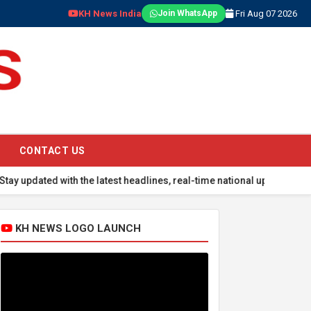
KH News India
Fri Aug 07 2026
Join WhatsApp
CONTACT US
d with the latest headlines, real-time national updates, global even
KH NEWS LOGO LAUNCH