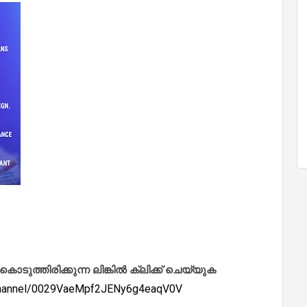
ത്തിരിക്കുന്ന ലിങ്കിൽ ക്ലിക്ക് ചെയ്യുക
/channel/0029VaeMpf2JENy6g4eaqV0V