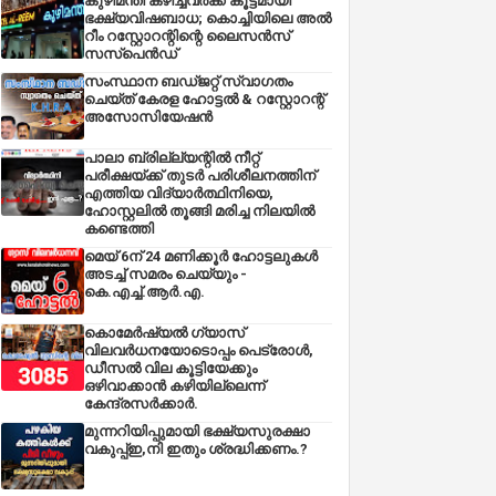
കുഴിമന്തി കഴിച്ചവർക്ക് കൂട്ടമായി
ഭക്ഷ്യവിഷബാധ; കൊച്ചിയിലെ അൽ
റീം റസ്റ്റോറന്റിന്റെ ലൈസൻസ്
സസ്പെൻഡ്
സംസ്ഥാന ബഡ്‌ജറ്റ് സ്വാഗതം
ചെയ്ത് കേരള ഹോട്ടൽ & റസ്റ്റോറന്റ്
അസോസിയേഷൻ
പാലാ ബ്രില്ല്യന്റിൽ നീറ്റ്
പരീക്ഷയ്ക്ക് തുടർ പരിശീലനത്തിന്
എത്തിയ വിദ്യാർത്ഥിനിയെ,
ഹോസ്റ്റലിൽ തൂങ്ങി മരിച്ച നിലയിൽ
കണ്ടെത്തി
മെയ് 6ന് 24 മണിക്കൂർ ഹോട്ടലുകൾ
അടച്ച് സമരം ചെയ്യും -
കെ.എച്ച്.ആർ.എ.
കൊമേർഷ്യൽ ഗ്യാസ്
വിലവർധനയോടൊപ്പം പെട്രോൾ,
ഡീസല്‍ വില കൂട്ടിയേക്കും
ഒഴിവാക്കാന്‍ കഴിയില്ലെന്ന്
കേന്ദ്രസര്‍ക്കാര്‍.
മുന്നറിയിപ്പുമായി ഭക്ഷ്യസുരക്ഷാ
വകുപ്പ്ഇ,നി ഇതും ശ്രദ്ധിക്കണം.?