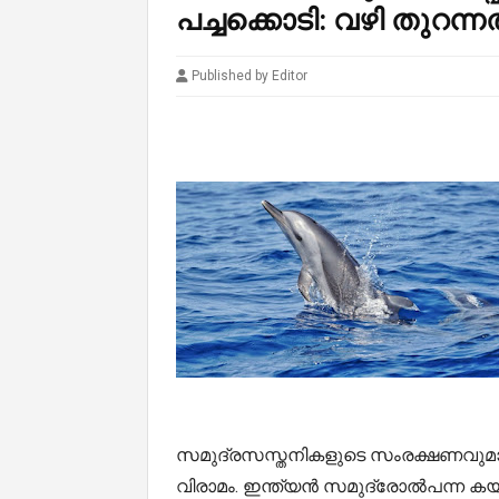
പച്ചക്കൊടി: വഴി തുറ
Published by Editor
സമുദ്രസസ്തനികളുടെ സംരക്ഷണവുമായി ബ
വിരാമം. ഇന്ത്യന്‍ സമുദ്രോല്‍പന്ന കയ