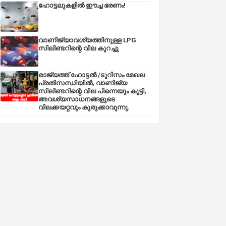
ഹോട്ടലുകളിൽ ഈച്ച ഭരണം!
വാണിജ്യാവശ്യത്തിനുള്ള LPG
സിലിണ്ടറിന്റെ വില കുറച്ചു
രാജ്യത്ത് ഹോട്ടൽ /ടൂറിസം മേഖല
പ്രതിസന്ധിയിൽ, വാണിജ്യ
സിലിണ്ടറിന്റെ വില പിന്നെയും കൂട്ടി,
അവശ്യസാധനങ്ങളുടെ
വിലക്കയറ്റവും കുരുക്കാവുന്നു.