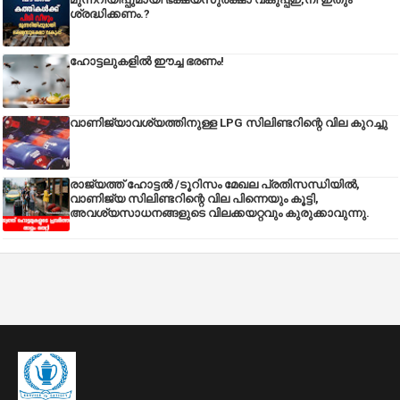
ശ്രദ്ധിക്കണം.?
ഹോട്ടലുകളിൽ ഈച്ച ഭരണം!
വാണിജ്യാവശ്യത്തിനുള്ള LPG സിലിണ്ടറിന്റെ വില കുറച്ചു
രാജ്യത്ത് ഹോട്ടൽ /ടൂറിസം മേഖല പ്രതിസന്ധിയിൽ,
വാണിജ്യ സിലിണ്ടറിന്റെ വില പിന്നെയും കൂട്ടി,
അവശ്യസാധനങ്ങളുടെ വിലക്കയറ്റവും കുരുക്കാവുന്നു.