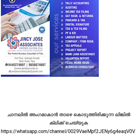
ചാനലിൽ അംഗമാകാൻ താഴെ കൊടുത്തിരിക്കുന്ന ലിങ്കിൽ
ക്ലിക്ക് ചെയ്യുക
https://whatsapp.com/channel/0029VaeMpf2JENy6g4eaqV0V