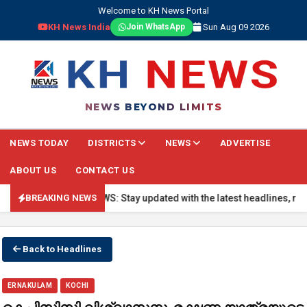
Welcome to KH News Portal
KH News India
Sun Aug 09 2026
Join WhatsApp
NEWS BEYOND LIMITS
NEWS TODAY
DISTRICTS
NEWS
ADVERTISE
ABOUT US
CONTACT US
🔴 BREAKING NEWS: Stay updated with the latest headlines, real-ti
BREAKING NEWS
Back to Headlines
ERNAKULAM
KOCHI