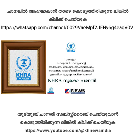
ചാനലിൽ അംഗമാകാൻ താഴെ കൊടുത്തിരിക്കുന്ന ലിങ്കിൽ
ക്ലിക്ക് ചെയ്യുക
https://whatsapp.com/channel/0029VaeMpf2JENy6g4eaqV0V
യൂട്യൂബ് ചാനൽ സബ്സ്ക്രൈബ് ചെയ്യുവാൻ
കൊടുത്തിരിക്കുന്ന ലിങ്കിൽ ക്ലിക്ക് ചെയ്യുക
https://www.youtube.com/@khnewsindia