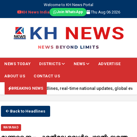
Welcome to KH News Portal
KH News India
Thu Aug 06 2026
Join WhatsApp
NEWS BEYOND LIMITS
NEWS TODAY
DISTRICTS
NEWS
ADVERTISE
ABOUT US
CONTACT US
ith the latest headlines, real-time national updates, global events,
BREAKING NEWS
Back to Headlines
WAYANAD