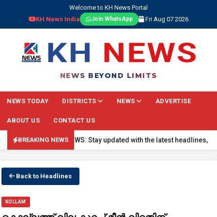
Welcome to KH News Portal
KH News India
Fri Aug 07 2026
Join WhatsApp
NEWS BEYOND LIMITS
NEWS TODAY
DISTRICTS
NEWS
ADVERTISE
ABOUT US
CONTACT US
🔴 BREAKING NEWS: Stay updated with the latest headlines, real-t
BREAKING NEWS
Back to Headlines
KOLLAM