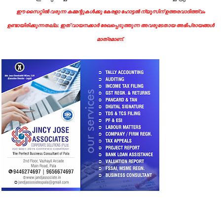
ഈ സൈറ്റിൽ വരുന്ന കമ്മന്റുകൾക്കു കേരളാ ഹോട്ടൽ ന്യൂസിന് ഉത്തരവാദിത്ത്വം
ഉണ്ടായിരിക്കുന്നതല്ല. ഇത് വായനക്കാർ രേഖപ്പെടുത്തുന്ന അവരുടേതായ അഭിപ്രായങ്ങൾ
മാത്രമാണ്.