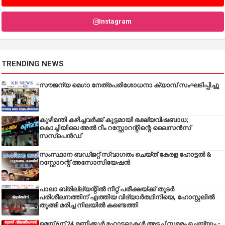
Instagram
TRENDING NEWS
സൗജന്യ മെഗാ നേത്രപരിശോധനാ ക്യാമ്പ് സംഘടിപ്പിച്ചു
കുഴിമന്തി കഴിച്ചവർക്ക് കൂട്ടമായി ഭക്ഷ്യവിഷബാധ;
കൊച്ചിയിലെ അൽ റീം റസ്റ്റോറന്റിന്റെ ലൈസൻസ്
സസ്പെൻഡ്
സംസ്ഥാന ബഡ്‌ജറ്റ് സ്വാഗതം ചെയ്ത് കേരള ഹോട്ടൽ &
റസ്റ്റോറന്റ് അസോസിയേഷൻ
പാലാ ബ്രില്ല്യന്റിൽ നീറ്റ് പരീക്ഷയ്ക്ക് തുടർ
പരിശീലനത്തിന് എത്തിയ വിദ്യാർത്ഥിനിയെ, ഹോസ്റ്റലിൽ
തൂങ്ങി മരിച്ച നിലയിൽ കണ്ടെത്തി
മെയ് 6ന് 24 മണിക്കൂർ ഹോട്ടലുകൾ അടച്ച് സമരം ചെയ്യും -