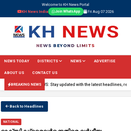
Welcome to KH News Portal
KH News India
Fri Aug 07 2026
Join WhatsApp
NEWS BEYOND LIMITS
NEWS TODAY
DISTRICTS
NEWS
ADVERTISE
ABOUT US
CONTACT US
🔴 BREAKING NEWS: Stay updated with the latest headlines, real-ti
BREAKING NEWS
Back to Headlines
NATIONAL