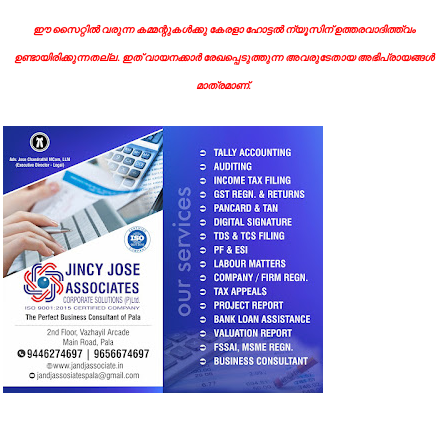
ഈ സൈറ്റിൽ വരുന്ന കമ്മന്റുകൾക്കു കേരളാ ഹോട്ടൽ ന്യൂസിന് ഉത്തരവാദിത്ത്വം
ഉണ്ടായിരിക്കുന്നതല്ല. ഇത് വായനക്കാർ രേഖപ്പെടുത്തുന്ന അവരുടേതായ അഭിപ്രായങ്ങൾ
മാത്രമാണ്.