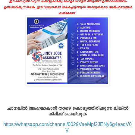
ഈ സൈറ്റിൽ വരുന്ന കമ്മന്റുകൾക്കു കേരളാ ഹോട്ടൽ ന്യൂസിന് ഉത്തരവാദിത്ത്വം
ഉണ്ടായിരിക്കുന്നതല്ല. ഇത് വായനക്കാർ രേഖപ്പെടുത്തുന്ന അവരുടേതായ അഭിപ്രായങ്ങൾ
മാത്രമാണ്.
ചാനലിൽ അംഗമാകാൻ താഴെ കൊടുത്തിരിക്കുന്ന ലിങ്കിൽ
ക്ലിക്ക് ചെയ്യുക
https://whatsapp.com/channel/0029VaeMpf2JENy6g4eaqV0
V