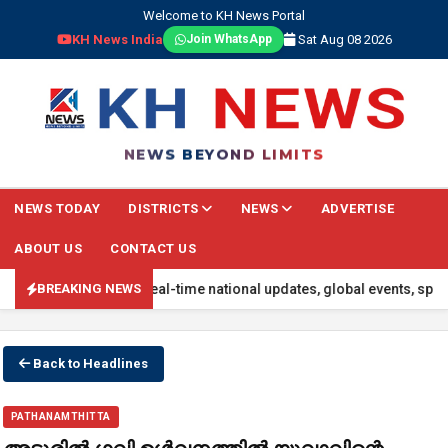
Welcome to KH News Portal
KH News India
Sat Aug 08 2026
Join WhatsApp
NEWS BEYOND LIMITS
NEWS TODAY
DISTRICTS
NEWS
ADVERTISE
ABOUT US
CONTACT US
latest headlines, real-time national updates, global events, sports
BREAKING NEWS
Back to Headlines
PATHANAMTHITTA