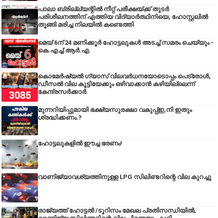
പാലാ ബ്രില്ല്യന്റിൽ നീറ്റ് പരീക്ഷയ്ക്ക് തുടർ
പരിശീലനത്തിന് എത്തിയ വിദ്യാർത്ഥിനിയെ, ഹോസ്റ്റലിൽ
തൂങ്ങി മരിച്ച നിലയിൽ കണ്ടെത്തി
മെയ് 6ന് 24 മണിക്കൂർ ഹോട്ടലുകൾ അടച്ച് സമരം ചെയ്യും -
കെ.എച്ച്.ആർ.എ.
കൊമേർഷ്യൽ ഗ്യാസ് വിലവർധനയോടൊപ്പം പെട്രോൾ,
ഡീസല്‍ വില കൂട്ടിയേക്കും ഒഴിവാക്കാന്‍ കഴിയില്ലെന്ന്
കേന്ദ്രസര്‍ക്കാര്‍.
മുന്നറിയിപ്പുമായി ഭക്ഷ്യസുരക്ഷാ വകുപ്പ്ഇ,നി ഇതും
ശ്രദ്ധിക്കണം.?
ഹോട്ടലുകളിൽ ഈച്ച ഭരണം!
വാണിജ്യാവശ്യത്തിനുള്ള LPG സിലിണ്ടറിന്റെ വില കുറച്ചു
രാജ്യത്ത് ഹോട്ടൽ /ടൂറിസം മേഖല പ്രതിസന്ധിയിൽ,