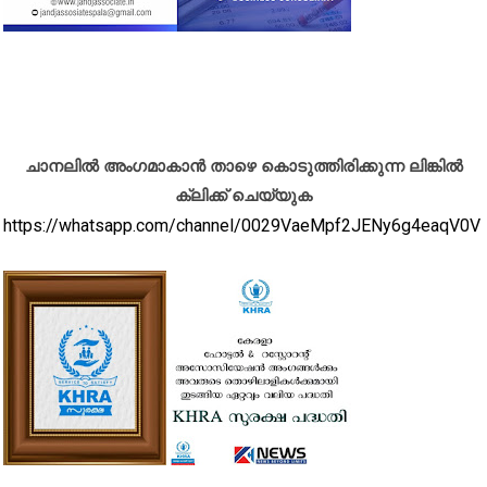
ചാനലിൽ അംഗമാകാൻ താഴെ കൊടുത്തിരിക്കുന്ന ലിങ്കിൽ
ക്ലിക്ക് ചെയ്യുക
https://whatsapp.com/channel/0029VaeMpf2JENy6g4eaqV0V