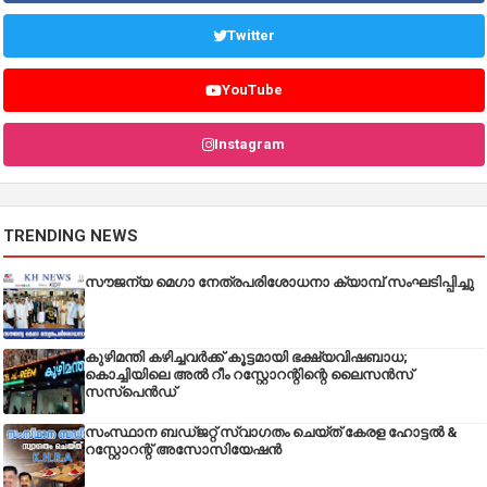
Twitter
YouTube
Instagram
TRENDING NEWS
സൗജന്യ മെഗാ നേത്രപരിശോധനാ ക്യാമ്പ് സംഘടിപ്പിച്ചു
കുഴിമന്തി കഴിച്ചവർക്ക് കൂട്ടമായി ഭക്ഷ്യവിഷബാധ;
കൊച്ചിയിലെ അൽ റീം റസ്റ്റോറന്റിന്റെ ലൈസൻസ്
സസ്പെൻഡ്
സംസ്ഥാന ബഡ്‌ജറ്റ് സ്വാഗതം ചെയ്ത് കേരള ഹോട്ടൽ &
റസ്റ്റോറന്റ് അസോസിയേഷൻ