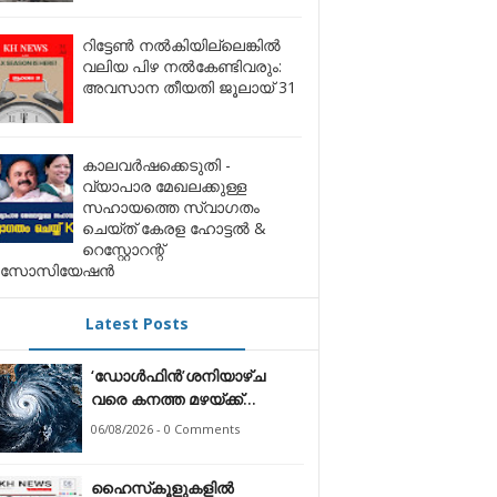
റിട്ടേൺ നൽകിയില്ലെങ്കിൽ
വലിയ പിഴ നൽകേണ്ടിവരും:
അവസാന തീയതി ജൂലായ് 31
കാലവർഷക്കെടുതി -
വ്യാപാര മേഖലക്കുള്ള
സഹായത്തെ സ്വാഗതം
ചെയ്ത് കേരള ഹോട്ടൽ &
റെസ്റ്റോറന്റ്
സോസിയേഷൻ
Latest Posts
‘ഡോൾഫിൻ’ശനിയാഴ്ച
വരെ കനത്ത മഴയ്ക്ക്
സാധ്യത;
06/08/2026 - 0 Comments
ഹൈസ്‌കൂളുകളിൽ