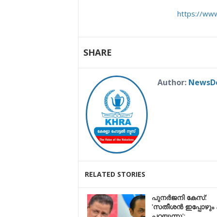
https://ww
SHARE
Author:
NewsD
RELATED STORIES
പുനർജനി കേസ്:
'സതീശൻ ഇപ്പോഴും 
പറയുന്നു';