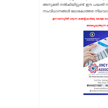
അനുമതി നല്‍കിയിട്ടുണ്ട്. ഈ പദ്ധതി ന
സംവിധാനങ്ങള്‍ ലോകോത്തര നിലവാരത്
ഈ സൈറ്റിൽ വരുന്ന കമ്മന്റുകൾക്കു കേരളാ ഹോട
രേഖപ്പെടുത്തുന്