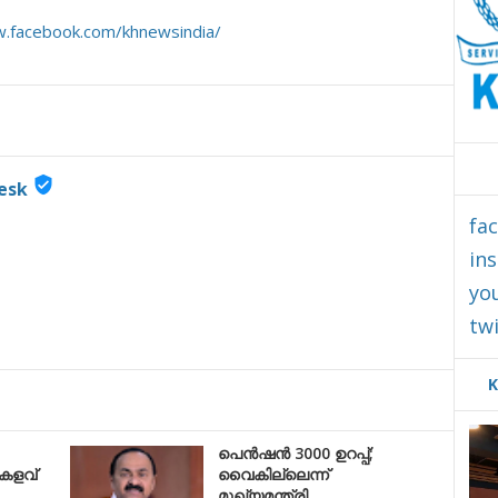
w.facebook.com/khnewsindia/
verified_user
esk
fa
in
yo
twi
K
പെൻഷൻ 3000 ഉറപ്പ്;
കളവ്
വൈകില്ലെന്ന്
മുഖ്യമന്ത്രി