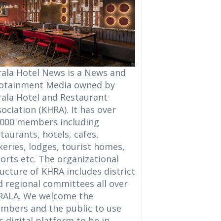
rala Hotel News is a News and
fotainment Media owned by
rala Hotel and Restaurant
ociation (KHRA). It has over
,000 members including
taurants, hotels, cafes,
eries, lodges, tourist homes,
orts etc. The organizational
ucture of KHRA includes district
d regional committees all over
RALA. We welcome the
mbers and the public to use
s digital platform to be in