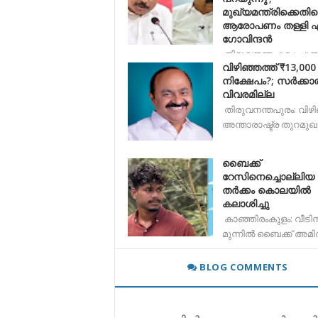
മുഖ്യമന്ത്രിക്കെതി
ആരോപണം തള്ളി എം
ഗോവിന്ദൻ
തിരുവനന്തപുരം: പു
വിഴിഞ്ഞത്ത് ₹13,00
പദ്ധതിയുമായി ബന്ധപ്പ
നിക്ഷേപം?; സർക്കാര
വിവരമില്ല
തിരുവനന്തപുരം: വിഴി
അന്താരാഷ്ട്ര തുറമുഖ
ബൈക്ക്
റേസിനെച്ചൊല്ലിയ
തർക്കം കൊലയിൽ
കലാശിച്ചു
കാഞ്ഞിരംകുളം: വീടിന
മുന്നിൽ ബൈക്ക് അമ
BLOG COMMENTS