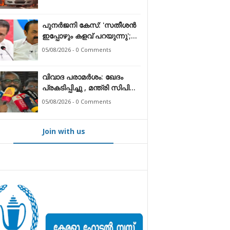
പുനർജനി കേസ്: 'സതീശൻ
ഇപ്പോഴും കളവ് പറയുന്നു';
മുഖ്യമന്ത്രിക്കെതിരെ
05/08/2026 - 0 Comments
ആരോപണം തള്ളി എം.വി.
ഗോവിന്ദൻ
വിവാദ പരാമർശം: ഖേദം
പ്രകടിപ്പിച്ചു , മന്ത്രി സിപി
ജോൺ
05/08/2026 - 0 Comments
Join with us