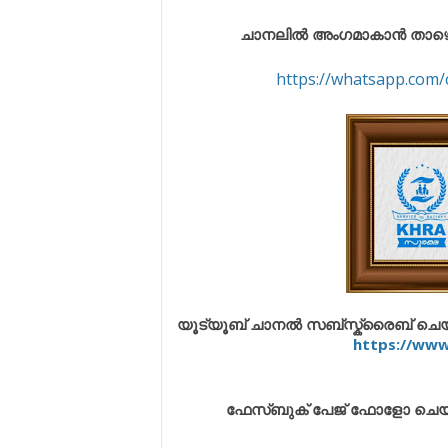
ചാനലിൽ അംഗമാകാൻ താഴെ കൊട
https://whatsapp.co
യൂട്യൂബ് ചാനൽ സബ്സ്ക്രൈബ് ചെയ്യു
https://ww
ഫേസ്ബുക് പേജ് ഫോളോ ചെയ്യുവ