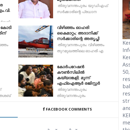
രെ
തിരുവനന്തപുരം: യുഡിഎഫ്
.വി.
സർക്കാരിന്റെ പ്രധാന
നർജനി
0 കോടി
വിഴിഞ്ഞം ഓഹരി
ിന്
കൈമാറ്റം; അദാനിക്ക്
സർക്കാരിന്റെ അതൃപ്തി
Ke
ഞ്ഞം
തിരുവനന്തപുരം: വിഴിഞ്ഞം
In
തുറമുഖത്തിലെ ഓഹരി എ
Ke
Ass
കോർപറേഷൻ
50
കൗൺസിലിൽ
കയ്യാങ്കളി; മൂന്ന്
res
എഫ്‌ഐആർ രജിസ്റ്റർ
bak
്
തിരുവനന്തപുരം:
res
ിതശബ്
തിരുവനന്തപുരം
str
കോർപറേഷൻ കൗൺസി
an
FACEBOOK COMMENTS
KE
me
thi