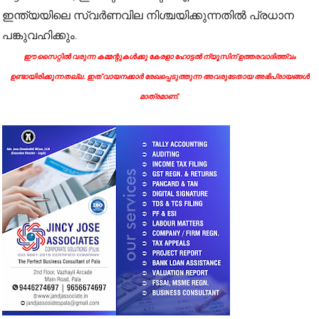
ഇന്ത്യയിലെ സ്വർണവില നിശ്ചയിക്കുന്നതിൽ പ്രധാന
പങ്കുവഹിക്കും.
ഈ സൈറ്റിൽ വരുന്ന കമ്മന്റുകൾക്കു കേരളാ ഹോട്ടൽ ന്യൂസിന് ഉത്തരവാദിത്ത്വം
ഉണ്ടായിരിക്കുന്നതല്ല. ഇത് വായനക്കാർ രേഖപ്പെടുത്തുന്ന അവരുടേതായ അഭിപ്രായങ്ങൾ
മാത്രമാണ്.