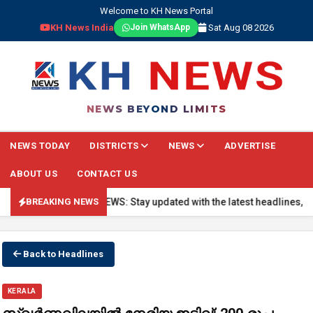
Welcome to KH News Portal
KH News India
Sat Aug 08 2026
Join WhatsApp
NEWS BEYOND LIMITS
NEWS TODAY
DISTRICTS
NEWS
ADVERTISE
ABOUT US
CONTACT US
🔴 BREAKING NEWS: Stay updated with the latest headlines, real-t
BREAKING NEWS
Back to Headlines
KERALA