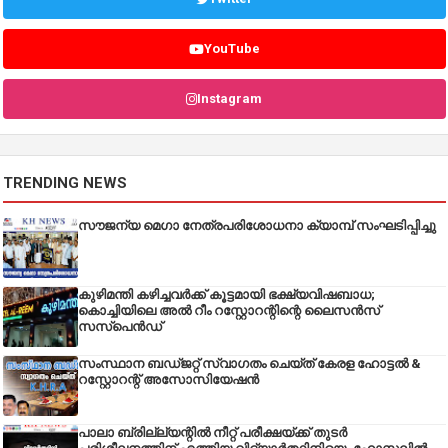
YouTube
Instagram
TRENDING NEWS
സൗജന്യ മെഗാ നേത്രപരിശോധനാ ക്യാമ്പ് സംഘടിപ്പിച്ചു
കുഴിമന്തി കഴിച്ചവർക്ക് കൂട്ടമായി ഭക്ഷ്യവിഷബാധ;
കൊച്ചിയിലെ അൽ റീം റസ്റ്റോറന്റിന്റെ ലൈസൻസ്
സസ്പെൻഡ്
സംസ്ഥാന ബഡ്‌ജറ്റ് സ്വാഗതം ചെയ്ത് കേരള ഹോട്ടൽ &
റസ്റ്റോറന്റ് അസോസിയേഷൻ
പാലാ ബ്രില്ല്യന്റിൽ നീറ്റ് പരീക്ഷയ്ക്ക് തുടർ