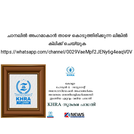
ചാനലിൽ അംഗമാകാൻ താഴെ കൊടുത്തിരിക്കുന്ന ലിങ്കിൽ
ക്ലിക്ക് ചെയ്യുക
https://whatsapp.com/channel/0029VaeMpf2JENy6g4eaqV0V