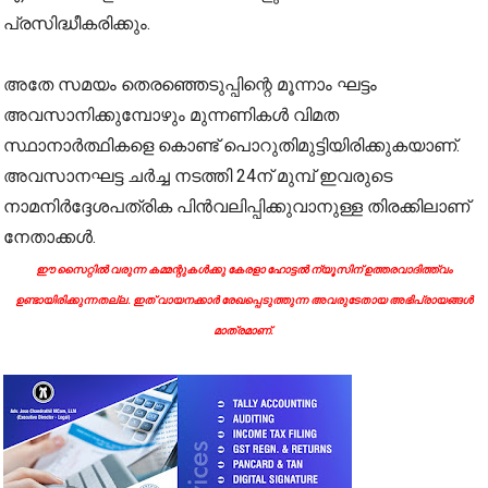
പ്രസിദ്ധീകരിക്കും.
അതേ സമയം തെരഞ്ഞെടുപ്പിന്റെ മൂന്നാം ഘട്ടം
അവസാനിക്കുമ്പോഴും മുന്നണികൾ വിമത
സ്ഥാനാർത്ഥികളെ കൊണ്ട് പൊറുതിമുട്ടിയിരിക്കുകയാണ്.
അവസാനഘട്ട ചർച്ച നടത്തി 24ന് മുമ്പ് ഇവരുടെ
നാമനിർദ്ദേശപത്രിക പിൻവലിപ്പിക്കുവാനുള്ള തിരക്കിലാണ്
നേതാക്കൾ.
ഈ സൈറ്റിൽ വരുന്ന കമ്മന്റുകൾക്കു കേരളാ ഹോട്ടൽ ന്യൂസിന് ഉത്തരവാദിത്ത്വം
ഉണ്ടായിരിക്കുന്നതല്ല. ഇത് വായനക്കാർ രേഖപ്പെടുത്തുന്ന അവരുടേതായ അഭിപ്രായങ്ങൾ
മാത്രമാണ്.