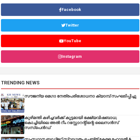
Facebook
Twitter
YouTube
Instagram
TRENDING NEWS
സൗജന്യ മെഗാ നേത്രപരിശോധനാ ക്യാമ്പ് സംഘടിപ്പിച്ചു
കുഴിമന്തി കഴിച്ചവർക്ക് കൂട്ടമായി ഭക്ഷ്യവിഷബാധ;
കൊച്ചിയിലെ അൽ റീം റസ്റ്റോറന്റിന്റെ ലൈസൻസ്
സസ്പെൻഡ്
സംസ്ഥാന ബഡ്‌ജറ്റ് സ്വാഗതം ചെയ്ത് കേരള ഹോട്ടൽ &