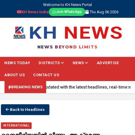
Welcome to KH News Portal
KH News India
Thu Aug 06 2026
Join WhatsApp
NEWS BEYOND LIMITS
NEWS TODAY
DISTRICTS
NEWS
ADVERTISE
ABOUT US
CONTACT US
KING NEWS: Stay updated with the latest headlines, real-time nationa
BREAKING NEWS
Back to Headlines
INTERNATIONAL