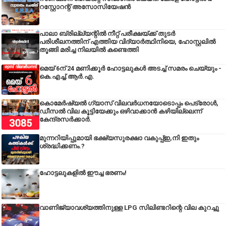
റസ്റ്റോറന്റ് അസോസിയേഷൻ
പാലാ ബ്രില്ല്യന്റിൽ നീറ്റ് പരീക്ഷയ്ക്ക് തുടർ
പരിശീലനത്തിന് എത്തിയ വിദ്യാർത്ഥിനിയെ, ഹോസ്റ്റലിൽ
തൂങ്ങി മരിച്ച നിലയിൽ കണ്ടെത്തി
മെയ് 6ന് 24 മണിക്കൂർ ഹോട്ടലുകൾ അടച്ച് സമരം ചെയ്യും -
കെ.എച്ച്.ആർ.എ.
കൊമേർഷ്യൽ ഗ്യാസ് വിലവർധനയോടൊപ്പം പെട്രോൾ,
ഡീസല്‍ വില കൂട്ടിയേക്കും ഒഴിവാക്കാന്‍ കഴിയില്ലെന്ന്
കേന്ദ്രസര്‍ക്കാര്‍.
മുന്നറിയിപ്പുമായി ഭക്ഷ്യസുരക്ഷാ വകുപ്പ്ഇ,നി ഇതും
ശ്രദ്ധിക്കണം.?
ഹോട്ടലുകളിൽ ഈച്ച ഭരണം!
വാണിജ്യാവശ്യത്തിനുള്ള LPG സിലിണ്ടറിന്റെ വില കുറച്ചു