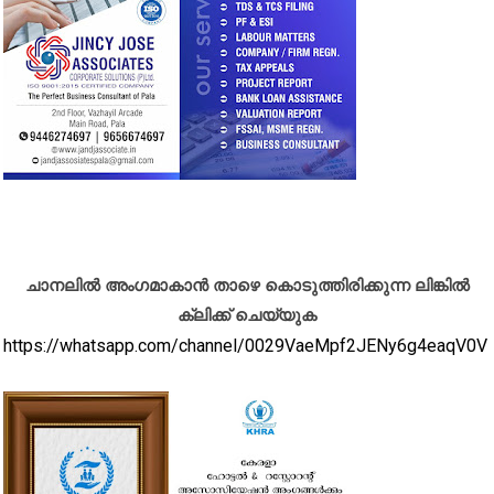
ചാനലിൽ അംഗമാകാൻ താഴെ കൊടുത്തിരിക്കുന്ന ലിങ്കിൽ
ക്ലിക്ക് ചെയ്യുക
https://whatsapp.com/channel/0029VaeMpf2JENy6g4eaqV0V