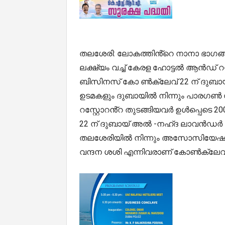
തലശേരി: ലോകത്തിൻ്റെ നാനാ ഭാഗങ്ങള
ലക്ഷ്യം വച്ച് കേരള ഹോട്ടൽ ആൻഡ്
ബിസിനസ് കോ ൺക്ലേവ് 22 ന് ദുബായിയ
ഉടമകളും ദുബായിൽ നിന്നും പാരഗൺ 
റസ്റ്റോറൻ്റ തുടങ്ങിയവർ ഉൾപ്പെടെ 
22 ന് ദുബായ് അൽ -നഹ്‌ദ ലാവൻഡർ ഹോട
തലശേരിയിൽ നിന്നും അസോസിയേഷൻ 
വന്ദന ശശി എന്നിവരാണ് കോൺക്ലേവിൽ 