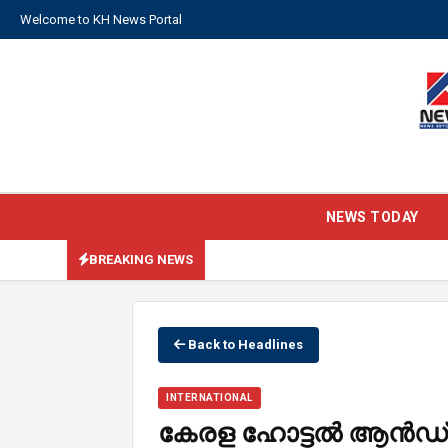
Welcome to KH News Portal
NEWS TODAY
BREAKING NEWS
Back to Headlines
INTERNATIONAL
കേരള ഹോട്ടൽ ആൻഡ് 