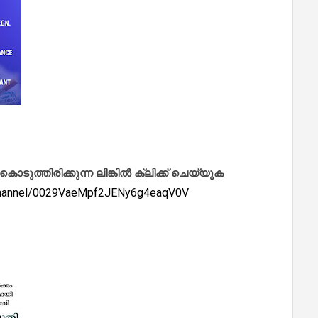
ത്തിരിക്കുന്ന ലിങ്കിൽ ക്ലിക്ക് ചെയ്യുക
/channel/0029VaeMpf2JENy6g4eaqV0V