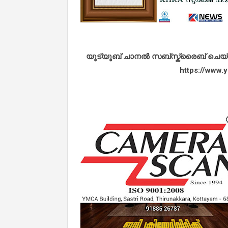
യൂട്യൂബ് ചാനൽ സബ്സ്ക്രൈബ് ചെയ്യുവ
https://www