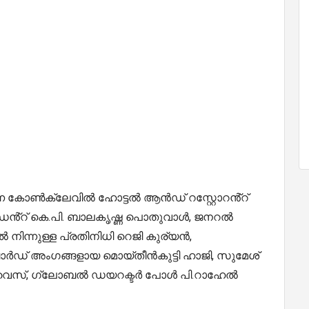
ന്ന കോൺക്ലേവിൽ ഹോട്ടൽ ആൻഡ് റസ്റ്റോറൻ്റ്
് കെ.പി. ബാലകൃഷ്ണ‌ പൊതുവാൾ, ജനറൽ
നിന്നുള്ള പ്രതിനിധി റെജി കുര്യൻ,
ഗങ്ങളായ മൊയ്‌തീൻകുട്ടി ഹാജി, സുമേശ്
ം ഉ വൈസ്, ഗ്ലോബൽ ഡയറക്ടർ പോൾ പി.റാഹേൽ