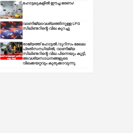
ഹോട്ടലുകളിൽ ഈച്ച ഭരണം!
വാണിജ്യാവശ്യത്തിനുള്ള LPG
സിലിണ്ടറിന്റെ വില കുറച്ചു
രാജ്യത്ത് ഹോട്ടൽ /ടൂറിസം മേഖല
പ്രതിസന്ധിയിൽ, വാണിജ്യ
സിലിണ്ടറിന്റെ വില പിന്നെയും കൂട്ടി,
അവശ്യസാധനങ്ങളുടെ
വിലക്കയറ്റവും കുരുക്കാവുന്നു.