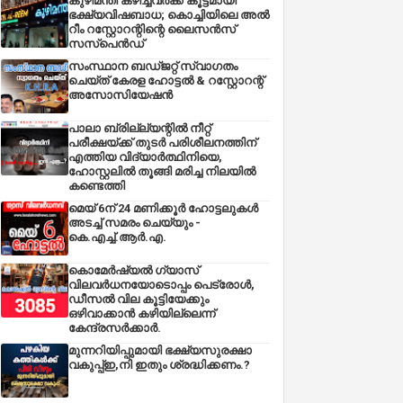
കുഴിമന്തി കഴിച്ചവർക്ക് കൂട്ടമായി
ഭക്ഷ്യവിഷബാധ; കൊച്ചിയിലെ അൽ
റീം റസ്റ്റോറന്റിന്റെ ലൈസൻസ്
സസ്പെൻഡ്
സംസ്ഥാന ബഡ്‌ജറ്റ് സ്വാഗതം
ചെയ്ത് കേരള ഹോട്ടൽ & റസ്റ്റോറന്റ്
അസോസിയേഷൻ
പാലാ ബ്രില്ല്യന്റിൽ നീറ്റ്
പരീക്ഷയ്ക്ക് തുടർ പരിശീലനത്തിന്
എത്തിയ വിദ്യാർത്ഥിനിയെ,
ഹോസ്റ്റലിൽ തൂങ്ങി മരിച്ച നിലയിൽ
കണ്ടെത്തി
മെയ് 6ന് 24 മണിക്കൂർ ഹോട്ടലുകൾ
അടച്ച് സമരം ചെയ്യും -
കെ.എച്ച്.ആർ.എ.
കൊമേർഷ്യൽ ഗ്യാസ്
വിലവർധനയോടൊപ്പം പെട്രോൾ,
ഡീസല്‍ വില കൂട്ടിയേക്കും
ഒഴിവാക്കാന്‍ കഴിയില്ലെന്ന്
കേന്ദ്രസര്‍ക്കാര്‍.
മുന്നറിയിപ്പുമായി ഭക്ഷ്യസുരക്ഷാ
വകുപ്പ്ഇ,നി ഇതും ശ്രദ്ധിക്കണം.?