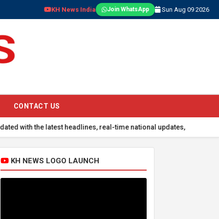
KH News India
Sun Aug 09 2026
Join WhatsApp
CONTACT US
he latest headlines, real-time national updates, global events, spor
KH NEWS LOGO LAUNCH