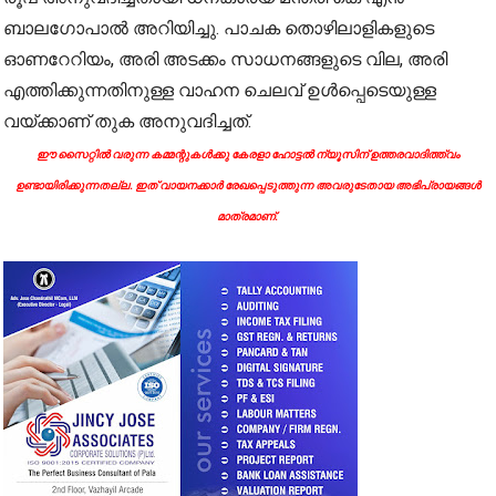
ബാലഗോപാൽ അറിയിച്ചു. പാചക തൊഴിലാളികളുടെ
ഓണറേറിയം, അരി അടക്കം സാധനങ്ങളുടെ വില, അരി
എത്തിക്കുന്നതിനുള്ള വാഹന ചെലവ് ഉൾപ്പെടെയുള്ള
വയ്ക്കാണ് തുക അനുവദിച്ചത്.
ഈ സൈറ്റിൽ വരുന്ന കമ്മന്റുകൾക്കു കേരളാ ഹോട്ടൽ ന്യൂസിന് ഉത്തരവാദിത്ത്വം
ഉണ്ടായിരിക്കുന്നതല്ല. ഇത് വായനക്കാർ രേഖപ്പെടുത്തുന്ന അവരുടേതായ അഭിപ്രായങ്ങൾ
മാത്രമാണ്.