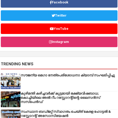
Facebook
Twitter
YouTube
Instagram
TRENDING NEWS
സൗജന്യ മെഗാ നേത്രപരിശോധനാ ക്യാമ്പ് സംഘടിപ്പിച്ചു
കുഴിമന്തി കഴിച്ചവർക്ക് കൂട്ടമായി ഭക്ഷ്യവിഷബാധ;
കൊച്ചിയിലെ അൽ റീം റസ്റ്റോറന്റിന്റെ ലൈസൻസ്
സസ്പെൻഡ്
സംസ്ഥാന ബഡ്‌ജറ്റ് സ്വാഗതം ചെയ്ത് കേരള ഹോട്ടൽ &
റസ്റ്റോറന്റ് അസോസിയേഷൻ