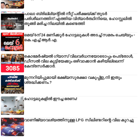
പാലാ ബ്രില്ല്യന്റിൽ നീറ്റ് പരീക്ഷയ്ക്ക് തുടർ
പരിശീലനത്തിന് എത്തിയ വിദ്യാർത്ഥിനിയെ, ഹോസ്റ്റലിൽ
തൂങ്ങി മരിച്ച നിലയിൽ കണ്ടെത്തി
മെയ് 6ന് 24 മണിക്കൂർ ഹോട്ടലുകൾ അടച്ച് സമരം ചെയ്യും -
കെ.എച്ച്.ആർ.എ.
കൊമേർഷ്യൽ ഗ്യാസ് വിലവർധനയോടൊപ്പം പെട്രോൾ,
ഡീസല്‍ വില കൂട്ടിയേക്കും ഒഴിവാക്കാന്‍ കഴിയില്ലെന്ന്
കേന്ദ്രസര്‍ക്കാര്‍.
മുന്നറിയിപ്പുമായി ഭക്ഷ്യസുരക്ഷാ വകുപ്പ്ഇ,നി ഇതും
ശ്രദ്ധിക്കണം.?
ഹോട്ടലുകളിൽ ഈച്ച ഭരണം!
വാണിജ്യാവശ്യത്തിനുള്ള LPG സിലിണ്ടറിന്റെ വില കുറച്ചു