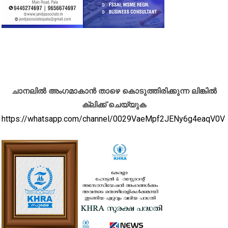
ചാനലിൽ അംഗമാകാൻ താഴെ കൊടുത്തിരിക്കുന്ന ലിങ്കിൽ
ക്ലിക്ക് ചെയ്യുക
https://whatsapp.com/channel/0029VaeMpf2JENy6g4eaqV0V