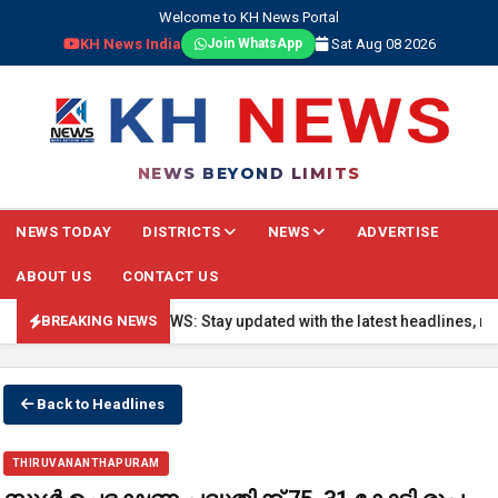
Welcome to KH News Portal
KH News India
Sat Aug 08 2026
Join WhatsApp
NEWS BEYOND LIMITS
NEWS TODAY
DISTRICTS
NEWS
ADVERTISE
ABOUT US
CONTACT US
🔴 BREAKING NEWS: Stay updated with the latest headlines, real-t
BREAKING NEWS
Back to Headlines
THIRUVANANTHAPURAM