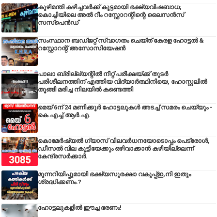
കുഴിമന്തി കഴിച്ചവർക്ക് കൂട്ടമായി ഭക്ഷ്യവിഷബാധ;
കൊച്ചിയിലെ അൽ റീം റസ്റ്റോറന്റിന്റെ ലൈസൻസ്
സസ്പെൻഡ്
സംസ്ഥാന ബഡ്‌ജറ്റ് സ്വാഗതം ചെയ്ത് കേരള ഹോട്ടൽ &
റസ്റ്റോറന്റ് അസോസിയേഷൻ
പാലാ ബ്രില്ല്യന്റിൽ നീറ്റ് പരീക്ഷയ്ക്ക് തുടർ
പരിശീലനത്തിന് എത്തിയ വിദ്യാർത്ഥിനിയെ, ഹോസ്റ്റലിൽ
തൂങ്ങി മരിച്ച നിലയിൽ കണ്ടെത്തി
മെയ് 6ന് 24 മണിക്കൂർ ഹോട്ടലുകൾ അടച്ച് സമരം ചെയ്യും -
കെ.എച്ച്.ആർ.എ.
കൊമേർഷ്യൽ ഗ്യാസ് വിലവർധനയോടൊപ്പം പെട്രോൾ,
ഡീസല്‍ വില കൂട്ടിയേക്കും ഒഴിവാക്കാന്‍ കഴിയില്ലെന്ന്
കേന്ദ്രസര്‍ക്കാര്‍.
മുന്നറിയിപ്പുമായി ഭക്ഷ്യസുരക്ഷാ വകുപ്പ്ഇ,നി ഇതും
ശ്രദ്ധിക്കണം.?
ഹോട്ടലുകളിൽ ഈച്ച ഭരണം!