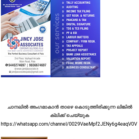
ചാനലിൽ അംഗമാകാൻ താഴെ കൊടുത്തിരിക്കുന്ന ലിങ്കിൽ
ക്ലിക്ക് ചെയ്യുക
https://whatsapp.com/channel/0029VaeMpf2JENy6g4eaqV0V