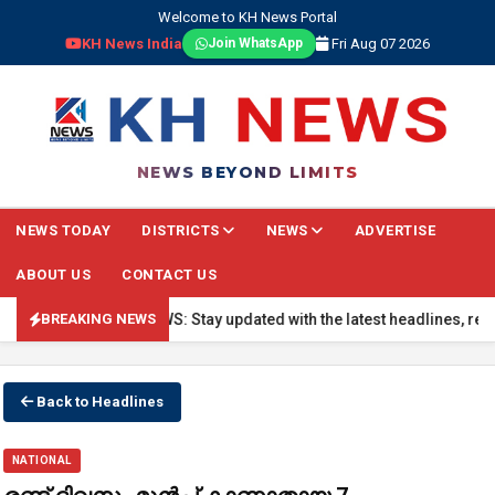
Welcome to KH News Portal
KH News India
Fri Aug 07 2026
Join WhatsApp
NEWS BEYOND LIMITS
NEWS TODAY
DISTRICTS
NEWS
ADVERTISE
ABOUT US
CONTACT US
🔴 BREAKING NEWS: Stay updated with the latest headlines, real-tim
BREAKING NEWS
Back to Headlines
NATIONAL