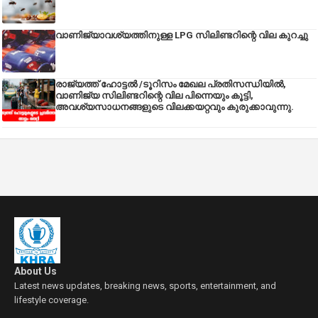
വാണിജ്യാവശ്യത്തിനുള്ള LPG സിലിണ്ടറിന്റെ വില കുറച്ചു
രാജ്യത്ത് ഹോട്ടൽ /ടൂറിസം മേഖല പ്രതിസന്ധിയിൽ,
വാണിജ്യ സിലിണ്ടറിന്റെ വില പിന്നെയും കൂട്ടി,
അവശ്യസാധനങ്ങളുടെ വിലക്കയറ്റവും കുരുക്കാവുന്നു.
About Us
Latest news updates, breaking news, sports, entertainment, and
lifestyle coverage.