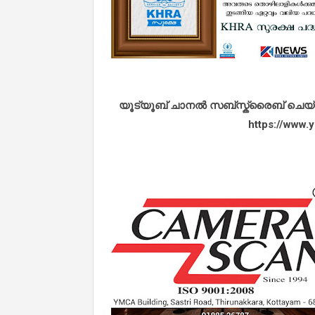
യൂട്യൂബ് ചാനൽ സബ്സ്ക്രൈബ് ചെയ്യുവ
https://www