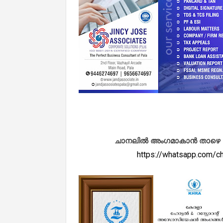
ചാനലിൽ അംഗമാകാൻ താഴെ കൊടു
https://whatsapp.com