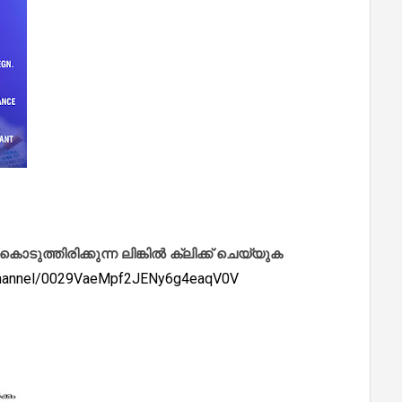
ത്തിരിക്കുന്ന ലിങ്കിൽ ക്ലിക്ക് ചെയ്യുക
/channel/0029VaeMpf2JENy6g4eaqV0V