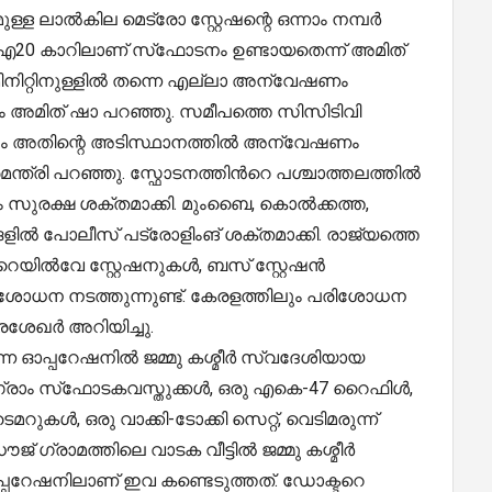
ള്ള ലാല്‍കില മെട്രോ സ്റ്റേഷന്റെ ഒന്നാം നമ്പര്‍
ുന്ന ഐ20 കാറിലാണ് സ്‌ഫോടനം ഉണ്ടായതെന്ന് അമിത്
ിനിറ്റിനുള്ളില്‍ തന്നെ എല്ലാ അന്വേഷണം
 അമിത് ഷാ പറഞ്ഞു. സമീപത്തെ സിസിടിവി
നും അതിന്റെ അടിസ്ഥാനത്തില്‍ അന്വേഷണം
രമന്ത്രി പറഞ്ഞു. സ്ഫോടനത്തിൻറെ പശ്ചാത്തലത്തിൽ
 സുരക്ഷ ശക്തമാക്കി. മുംബൈ, കൊൽക്കത്ത,
ളിൽ പോലീസ് പട്രോളിംങ് ശക്തമാക്കി. രാജ്യത്തെ
റെയിൽവേ സ്റ്റേഷനുകൾ, ബസ് സ്റ്റേഷൻ
ിശോധന നടത്തുന്നുണ്ട്. കേരളത്തിലും പരിശോധന
്രശേഖർ അറിയിച്ചു.
്ന ഓപ്പറേഷനിൽ ജമ്മു കശ്മീർ സ്വദേശിയായ
ഗ്രാം സ്‌ഫോടകവസ്തുക്കൾ, ഒരു എകെ-47 റൈഫിൾ,
മറുകൾ, ഒരു വാക്കി-ടോക്കി സെറ്റ്, വെടിമരുന്ന്
ധൗജ് ഗ്രാമത്തിലെ വാടക വീട്ടിൽ ജമ്മു കശ്മീർ
പറേഷനിലാണ് ഇവ കണ്ടെടുത്തത്. ഡോക്ടറെ