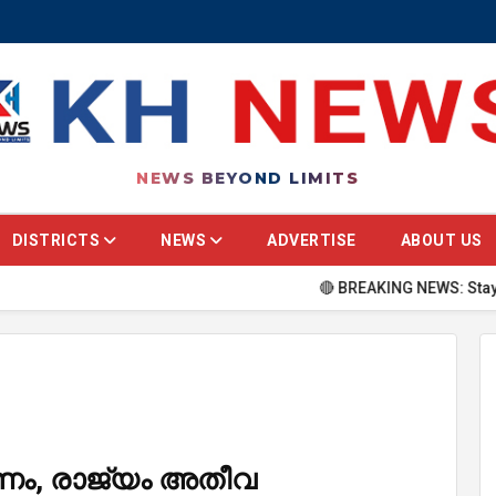
NEWS BEYOND LIMITS
DISTRICTS
NEWS
ADVERTISE
ABOUT US
🔴 BREAKING NEWS: Stay updated with th
ണം, രാജ്യം അതീവ