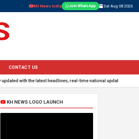
KH News India
Sat Aug 08 2026
Join WhatsApp
CONTACT US
e latest headlines, real-time national updates, global events, spor
KH NEWS LOGO LAUNCH