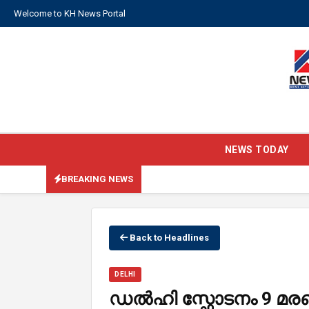
Welcome to KH News Portal
NEWS TODAY
BREAKING NEWS
Back to Headlines
DELHI
ഡൽഹി സ്ഫോടനം 9 മര