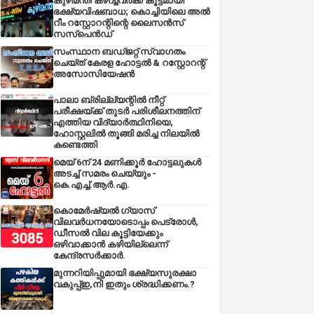
കുഴിമന്തി കഴിച്ചവർക്ക് കൂട്ടമായി
ഭക്ഷ്യവിഷബാധ; കൊച്ചിയിലെ അൽ
റീം റസ്റ്റോറന്റിന്റെ ലൈസൻസ്
സസ്പെൻഡ്
സംസ്ഥാന ബഡ്‌ജറ്റ് സ്വാഗതം
ചെയ്ത് കേരള ഹോട്ടൽ & റസ്റ്റോറന്റ്
അസോസിയേഷൻ
പാലാ ബ്രില്ല്യന്റിൽ നീറ്റ്
പരീക്ഷയ്ക്ക് തുടർ പരിശീലനത്തിന്
എത്തിയ വിദ്യാർത്ഥിനിയെ,
ഹോസ്റ്റലിൽ തൂങ്ങി മരിച്ച നിലയിൽ
കണ്ടെത്തി
മെയ് 6ന് 24 മണിക്കൂർ ഹോട്ടലുകൾ
അടച്ച് സമരം ചെയ്യും -
കെ.എച്ച്.ആർ.എ.
കൊമേർഷ്യൽ ഗ്യാസ്
വിലവർധനയോടൊപ്പം പെട്രോൾ,
ഡീസല്‍ വില കൂട്ടിയേക്കും
ഒഴിവാക്കാന്‍ കഴിയില്ലെന്ന്
കേന്ദ്രസര്‍ക്കാര്‍.
മുന്നറിയിപ്പുമായി ഭക്ഷ്യസുരക്ഷാ
വകുപ്പ്ഇ,നി ഇതും ശ്രദ്ധിക്കണം.?