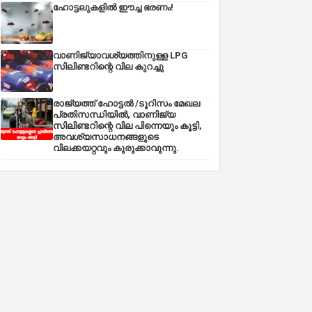
ഹോട്ടലുകളിൽ ഈച്ച ഭരണം!
വാണിജ്യാവശ്യത്തിനുള്ള LPG
സിലിണ്ടറിന്റെ വില കുറച്ചു
രാജ്യത്ത് ഹോട്ടൽ /ടൂറിസം മേഖല
പ്രതിസന്ധിയിൽ, വാണിജ്യ
സിലിണ്ടറിന്റെ വില പിന്നെയും കൂട്ടി,
അവശ്യസാധനങ്ങളുടെ
വിലക്കയറ്റവും കുരുക്കാവുന്നു.