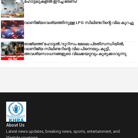
ഹോട്ടലുകളിൽ ഈച്ച ഭരണം!
വാണിജ്യാവശ്യത്തിനുള്ള LPG സിലിണ്ടറിന്റെ വില കുറച്ചു
രാജ്യത്ത് ഹോട്ടൽ /ടൂറിസം മേഖല പ്രതിസന്ധിയിൽ,
വാണിജ്യ സിലിണ്ടറിന്റെ വില പിന്നെയും കൂട്ടി,
അവശ്യസാധനങ്ങളുടെ വിലക്കയറ്റവും കുരുക്കാവുന്നു.
About Us
Latest news updates, breaking news, sports, entertainment, and
lifestyle coverage.