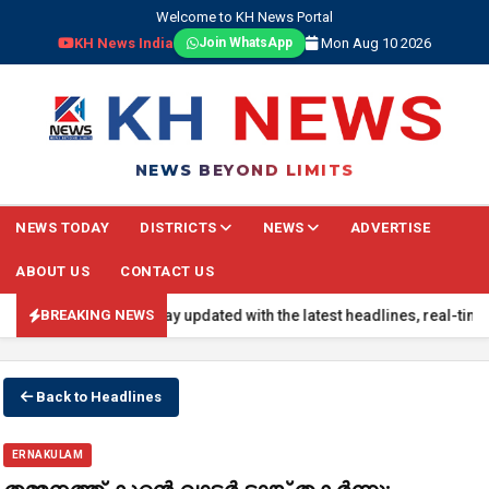
Welcome to KH News Portal
KH News India
Mon Aug 10 2026
Join WhatsApp
NEWS BEYOND LIMITS
NEWS TODAY
DISTRICTS
NEWS
ADVERTISE
ABOUT US
CONTACT US
BREAKING NEWS: Stay updated with the latest headlines, real-time na
BREAKING NEWS
Back to Headlines
ERNAKULAM