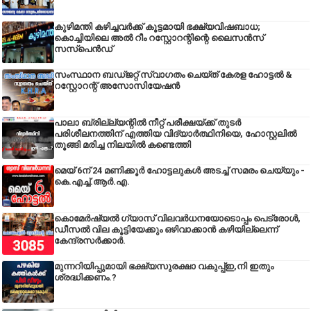
കുഴിമന്തി കഴിച്ചവർക്ക് കൂട്ടമായി ഭക്ഷ്യവിഷബാധ;
കൊച്ചിയിലെ അൽ റീം റസ്റ്റോറന്റിന്റെ ലൈസൻസ്
സസ്പെൻഡ്
സംസ്ഥാന ബഡ്‌ജറ്റ് സ്വാഗതം ചെയ്ത് കേരള ഹോട്ടൽ &
റസ്റ്റോറന്റ് അസോസിയേഷൻ
പാലാ ബ്രില്ല്യന്റിൽ നീറ്റ് പരീക്ഷയ്ക്ക് തുടർ
പരിശീലനത്തിന് എത്തിയ വിദ്യാർത്ഥിനിയെ, ഹോസ്റ്റലിൽ
തൂങ്ങി മരിച്ച നിലയിൽ കണ്ടെത്തി
മെയ് 6ന് 24 മണിക്കൂർ ഹോട്ടലുകൾ അടച്ച് സമരം ചെയ്യും -
കെ.എച്ച്.ആർ.എ.
കൊമേർഷ്യൽ ഗ്യാസ് വിലവർധനയോടൊപ്പം പെട്രോൾ,
ഡീസല്‍ വില കൂട്ടിയേക്കും ഒഴിവാക്കാന്‍ കഴിയില്ലെന്ന്
കേന്ദ്രസര്‍ക്കാര്‍.
മുന്നറിയിപ്പുമായി ഭക്ഷ്യസുരക്ഷാ വകുപ്പ്ഇ,നി ഇതും
ശ്രദ്ധിക്കണം.?