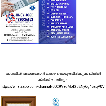
ചാനലിൽ അംഗമാകാൻ താഴെ കൊടുത്തിരിക്കുന്ന ലിങ്കിൽ
ക്ലിക്ക് ചെയ്യുക
https://whatsapp.com/channel/0029VaeMpf2JENy6g4eaqV0V