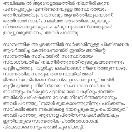
അല്ലെങ്കിൽ ആഗോളതലത്തിൽ നിലനിൽക്കുന്ന
പണപ്പെരുപ്പം എന്നിങ്ങനെയുള്ള അസ്ഥിരതയും
അനിശ്ചിതത്വും ദിവസവും ആവർത്തിക്കുകയാണ്.
അതിനാൽ വായ്പാ ലഭ്യത ആഴത്തിലാക്കുകയും
വിശാലമാക്കുകയും ചെയ്യുന്നുണ്ടെന്ന് ബാങ്കുകൾ
ഉറപ്പുവരുത്തണം,'' അവർ പറഞ്ഞു.
സാമ്പത്തിക അച്ചടക്കത്തിൽ സർക്കാരിനുള്ള പ്രതിബദ്ധത
ആവർത്തിച്ച കേന്ദ്രധനമന്ത്രി ഇന്ത്യ അതിന്റെ
സാമ്പത്തിക സമീപത്തിൽ 'സുസ്ഥിരമായ
സ്വാശ്രയത്വം' നിലനിർത്തുന്നത് തുടരുകയാണെന്നും
കൂട്ടിച്ചേർത്തു. ''വളർച്ചാ ലക്ഷ്യങ്ങൾ നിലനിർത്തുമ്പോഴും
സാമ്പത്തിക സന്തുലിതാവസ്ഥയ്ക്ക് അത്
ഭീഷണിയാകില്ലെന്ന് കേന്ദ്രം ഉറപ്പാക്കുന്നു,'' മന്ത്രി
കൂട്ടിച്ചേർത്തു. നീതിന്യായ, സംസ്ഥാന സർക്കാർ
തലങ്ങളും ഉൾപ്പെടെ എല്ലാ മേഖലകളിലും ഇന്ത്യ
അതിന്റെ പരിഷ്‌കരണ വേഗത നിലനിർത്തണമെന്നും
അവർ പറഞ്ഞു. ''നമ്മൾ ഭൂതകാലത്തുനിന്നും പഠിക്കണം.
സ്വീകരിക്കേണ്ട നടപടികളെ ഭയപ്പെടുകയും ചെയ്യരുത്,''
അവർ പറഞ്ഞു. ആഗോള പ്രതിസന്ധികൾക്കിടയിലും
ഇന്ത്യയുടെ സാമ്പത്തിക പ്രതിരോധശേഷി
പ്രകടമാണെന്നും അവർ ചൂണ്ടിക്കാട്ടി.