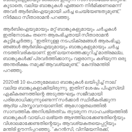
കൂടാതെ, വലിയ ബാങ്കുകൾ എങ്ങനെ നിർമിക്കണമെന്ന്
അവർ ആർബിഐയുമായി ചർച്ച ചെയ്യേണ്ടതുമുണ്ട്,''
നിർമലാ സീതാരാമൻ പറഞ്ഞു.
ആർബിഐയുമായും മറ്റ് ബാങ്കുകളുമായും ചർച്ചകൾ
ഇതിനോടകം തന്നെ ആരംഭിച്ചതായി സീതാരാമൻ
കൂട്ടിച്ചേർത്തു. ''ഇതിനുള്ള നടപടിക്രമങ്ങൾ ആരംഭിച്ചു.
ഞങ്ങൾ ആർബിഐയുമായും ബാങ്കുകളുമായും ചർച്ച
നടത്തിവരികയാണ്. ഇത് ലയനത്തെക്കുറിച്ച് മാത്രമല്ല,
ബാങ്കുകൾക്ക് പ്രവർത്തിക്കാനും വളരാനും കഴിയുന്ന ഒരു
അന്തരീക്ഷം നമുക്ക് ആവശ്യമുണ്ട്,'' കേന്ദ്രമന്ത്രി
പറഞ്ഞു.
2020ൽ 10 പൊതുമേഖലാ ബാങ്കുകൾ ലയിപ്പിച്ച് നാല്
വലിയ ബാങ്കുകളാക്കിയിരുന്നു. ഇതിന് ശേഷം പിഎസ്ബി
ഏകീകരണത്തിന്റെ അടുത്തഘട്ടം സജീവമായി
പരിശോധിക്കുന്നുണ്ടെന്ന് സർക്കാർ സ്ഥിരീകരിക്കുന്ന
ആദ്യ പ്രസ്താവനയാണിത്. ആഗോളതലത്തിൽ
സാമ്പത്തിക അനിശ്ചിതത്വം തുടരുന്ന സാഹചര്യത്തിൽ
ബാങ്കുകൾ വായ്പാ ലഭ്യത ആഴത്തിലാക്കേണ്ടതിന്റെയും
വിശാലമാക്കേണ്ടതിന്റെയും ആവശ്യകതയെപ്പറ്റിയും
മന്ത്രി ഊന്നിപ്പറഞ്ഞു. ''കറൻസി, വിനിമയനിരക്ക്,