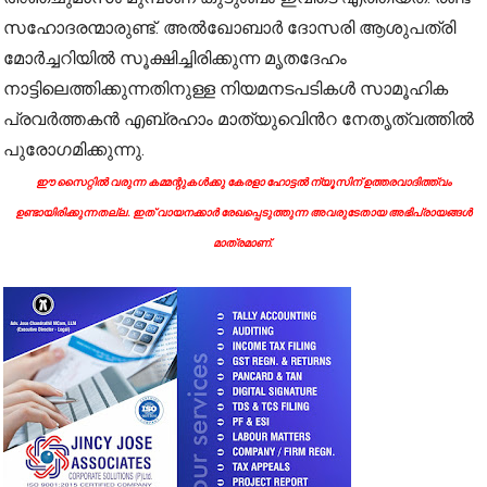
സഹോദരന്മാരുണ്ട്. അൽഖോബാർ ദോസരി ആശുപത്രി
മോർച്ചറിയിൽ സൂക്ഷിച്ചിരിക്കുന്ന മൃതദേഹം
നാട്ടിലെത്തിക്കുന്നതിനുള്ള നിയമനടപടികൾ സാമൂഹിക
പ്രവർത്തകൻ എബ്രഹാം മാത്യുവിെൻറ നേതൃത്വത്തിൽ
പുരോഗമിക്കുന്നു.
ഈ സൈറ്റിൽ വരുന്ന കമ്മന്റുകൾക്കു കേരളാ ഹോട്ടൽ ന്യൂസിന് ഉത്തരവാദിത്ത്വം
ഉണ്ടായിരിക്കുന്നതല്ല. ഇത് വായനക്കാർ രേഖപ്പെടുത്തുന്ന അവരുടേതായ അഭിപ്രായങ്ങൾ
മാത്രമാണ്.