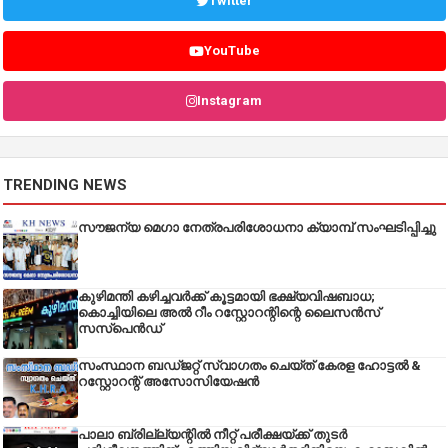
Twitter
YouTube
Instagram
TRENDING NEWS
സൗജന്യ മെഗാ നേത്രപരിശോധനാ ക്യാമ്പ് സംഘടിപ്പിച്ചു
കുഴിമന്തി കഴിച്ചവർക്ക് കൂട്ടമായി ഭക്ഷ്യവിഷബാധ;
കൊച്ചിയിലെ അൽ റീം റസ്റ്റോറന്റിന്റെ ലൈസൻസ്
സസ്പെൻഡ്
സംസ്ഥാന ബഡ്‌ജറ്റ് സ്വാഗതം ചെയ്ത് കേരള ഹോട്ടൽ &
റസ്റ്റോറന്റ് അസോസിയേഷൻ
പാലാ ബ്രില്ല്യന്റിൽ നീറ്റ് പരീക്ഷയ്ക്ക് തുടർ