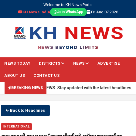
Welcome to KH News Portal
KH News India
Fri Aug 07 2026
Join WhatsApp
NEWS BEYOND LIMITS
NEWS TODAY
DISTRICTS
NEWS
ADVERTISE
ABOUT US
CONTACT US
🔴 BREAKING NEWS: Stay updated with the latest headlines, real-t
BREAKING NEWS
Back to Headlines
INTERNATIONAL