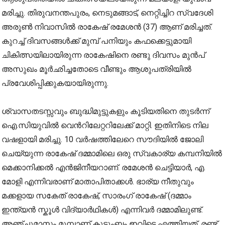
മരിച്ചു. തിരുവനന്തപുരം, നെടുമങ്ങാട്, നെറ്റിച്ചിറ സ്വദേശി
അരുൺ നിവാസിൽ രാകേഷ് രമേശൻ (37) ആണ് മരിച്ചത്.
കുറച്ച് ദിവസങ്ങൾക്ക് മുമ്പ് പനിയും കഫക്കെട്ടുമായി
ചികിത്സയിലായിരുന്ന രാകേഷിനെ രണ്ടു ദിവസം മുൻപ്
അസുഖം മൂർഛിച്ചതോടെ വീണ്ടും ആശുപത്രിയിൽ
പ്രവേശിപ്പിക്കുകയായിരുന്നു.
ശ്വാസതടസ്സവും ബുദ്ധിമുട്ടുകളും കൂടിയതിനെ തുടർന്ന്
ഐ.സിയുവിൽ വെൻറിലേറ്ററിലേക്ക് മാറ്റി. ഇതിനിടെ നില
വഷളായി മരിച്ചു. 10 വർഷത്തിലേറെ സൗദിയിൽ ജോലി
ചെയ്യുന്ന രാകേഷ് ദമ്മാമിലെ ഒരു സ്വകാര്യ കമ്പനിയിൽ
മെക്കാനിക്കൽ എൻജിനീയറാണ്. രമേശൻ ചെട്ടിയാർ, എ.
മോളി എന്നിവരാണ് മാതാപിതാക്കൾ. ഭാര്യ നീതുവും
മക്കളായ സകേത് രാകേഷ്, സാരംഗ് രാകേഷ് (ദമ്മാം
ഇന്ത്യൻ സ്കൂൾ വിദ്യാർഥികൾ) എന്നിവർ ദമ്മാമിലുണ്ട്.
അഞ്ചുമാസം മുമ്പാണ് കുടുംബം ഇവിടെ എത്തിയത്. രണ്ട്