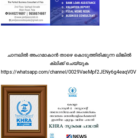
ചാനലിൽ അംഗമാകാൻ താഴെ കൊടുത്തിരിക്കുന്ന ലിങ്കിൽ
ക്ലിക്ക് ചെയ്യുക
https://whatsapp.com/channel/0029VaeMpf2JENy6g4eaqV0V