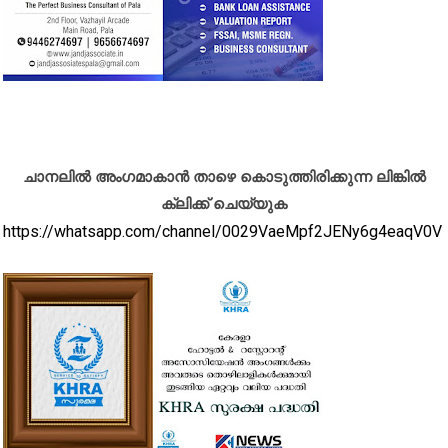
ചാനലിൽ അംഗമാകാൻ താഴെ കൊടുത്തിരിക്കുന്ന ലിങ്കിൽ
ക്ലിക്ക് ചെയ്യുക
https://whatsapp.com/channel/0029VaeMpf2JENy6g4eaqV0V