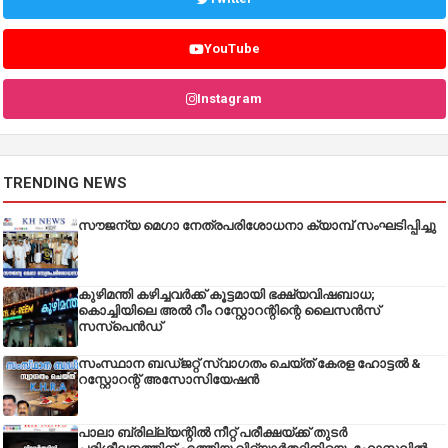
YouTube
Instagram
TRENDING NEWS
സൗജന്യ മെഗാ നേത്രപരിശോധനാ ക്യാമ്പ് സംഘടിപ്പിച്ചു
കുഴിമന്തി കഴിച്ചവർക്ക് കൂട്ടമായി ഭക്ഷ്യവിഷബാധ;
കൊച്ചിയിലെ അൽ റീം റസ്റ്റോറന്റിന്റെ ലൈസൻസ്
സസ്പെൻഡ്
സംസ്ഥാന ബഡ്‌ജറ്റ് സ്വാഗതം ചെയ്ത് കേരള ഹോട്ടൽ &
റസ്റ്റോറന്റ് അസോസിയേഷൻ
പാലാ ബ്രില്ല്യന്റിൽ നീറ്റ് പരീക്ഷയ്ക്ക് തുടർ