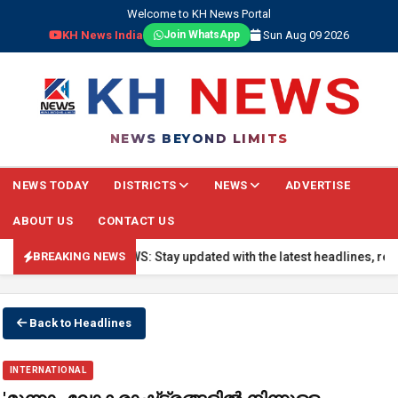
Welcome to KH News Portal
KH News India
Sun Aug 09 2026
Join WhatsApp
NEWS BEYOND LIMITS
NEWS TODAY
DISTRICTS
NEWS
ADVERTISE
ABOUT US
CONTACT US
🔴 BREAKING NEWS: Stay updated with the latest headlines, real-tim
BREAKING NEWS
Back to Headlines
INTERNATIONAL