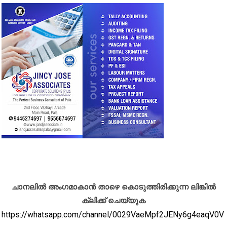
ചാനലിൽ അംഗമാകാൻ താഴെ കൊടുത്തിരിക്കുന്ന ലിങ്കിൽ
ക്ലിക്ക് ചെയ്യുക
https://whatsapp.com/channel/0029VaeMpf2JENy6g4eaqV0V