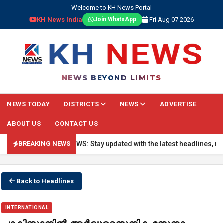
Welcome to KH News Portal
KH News India
Fri Aug 07 2026
Join WhatsApp
NEWS BEYOND LIMITS
NEWS TODAY
DISTRICTS
NEWS
ADVERTISE
ABOUT US
CONTACT US
🔴 BREAKING NEWS: Stay updated with the latest headlines, real-ti
BREAKING NEWS
Back to Headlines
INTERNATIONAL