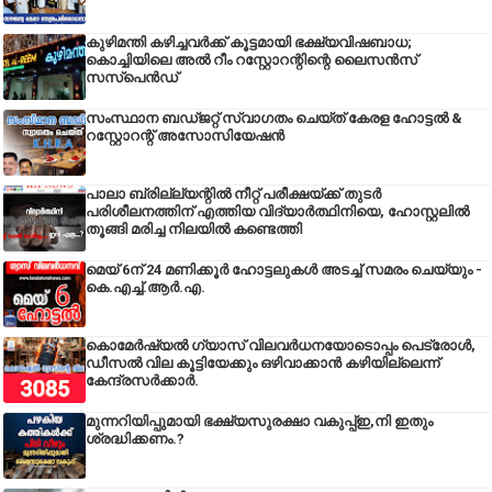
കുഴിമന്തി കഴിച്ചവർക്ക് കൂട്ടമായി ഭക്ഷ്യവിഷബാധ;
കൊച്ചിയിലെ അൽ റീം റസ്റ്റോറന്റിന്റെ ലൈസൻസ്
സസ്പെൻഡ്
സംസ്ഥാന ബഡ്‌ജറ്റ് സ്വാഗതം ചെയ്ത് കേരള ഹോട്ടൽ &
റസ്റ്റോറന്റ് അസോസിയേഷൻ
പാലാ ബ്രില്ല്യന്റിൽ നീറ്റ് പരീക്ഷയ്ക്ക് തുടർ
പരിശീലനത്തിന് എത്തിയ വിദ്യാർത്ഥിനിയെ, ഹോസ്റ്റലിൽ
തൂങ്ങി മരിച്ച നിലയിൽ കണ്ടെത്തി
മെയ് 6ന് 24 മണിക്കൂർ ഹോട്ടലുകൾ അടച്ച് സമരം ചെയ്യും -
കെ.എച്ച്.ആർ.എ.
കൊമേർഷ്യൽ ഗ്യാസ് വിലവർധനയോടൊപ്പം പെട്രോൾ,
ഡീസല്‍ വില കൂട്ടിയേക്കും ഒഴിവാക്കാന്‍ കഴിയില്ലെന്ന്
കേന്ദ്രസര്‍ക്കാര്‍.
മുന്നറിയിപ്പുമായി ഭക്ഷ്യസുരക്ഷാ വകുപ്പ്ഇ,നി ഇതും
ശ്രദ്ധിക്കണം.?