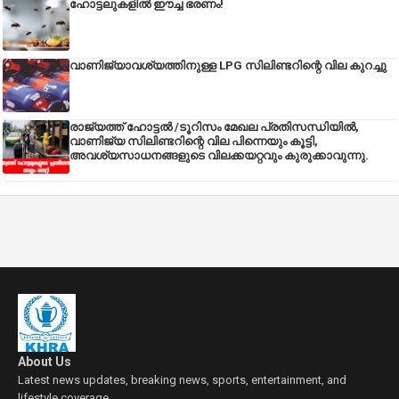
ഹോട്ടലുകളിൽ ഈച്ച ഭരണം!
വാണിജ്യാവശ്യത്തിനുള്ള LPG സിലിണ്ടറിന്റെ വില കുറച്ചു
രാജ്യത്ത് ഹോട്ടൽ /ടൂറിസം മേഖല പ്രതിസന്ധിയിൽ,
വാണിജ്യ സിലിണ്ടറിന്റെ വില പിന്നെയും കൂട്ടി,
അവശ്യസാധനങ്ങളുടെ വിലക്കയറ്റവും കുരുക്കാവുന്നു.
About Us
Latest news updates, breaking news, sports, entertainment, and
lifestyle coverage.