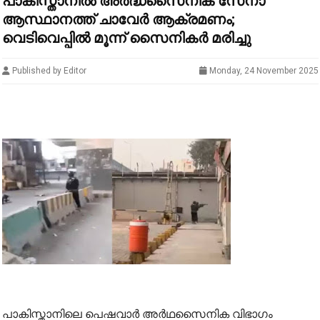
പാകിസ്താനിൽ അർദ്ധസൈനിക സേനാ
ആസ്ഥാനത്ത് ചാവേർ ആക്രമണം;
വെടിവെപ്പിൽ മൂന്ന് സൈനികർ മരിച്ചു
Published by Editor
Monday, 24 November 2025
പാകിസ്താനിലെ പെഷവാർ അർഥസൈനിക വിഭാഗം