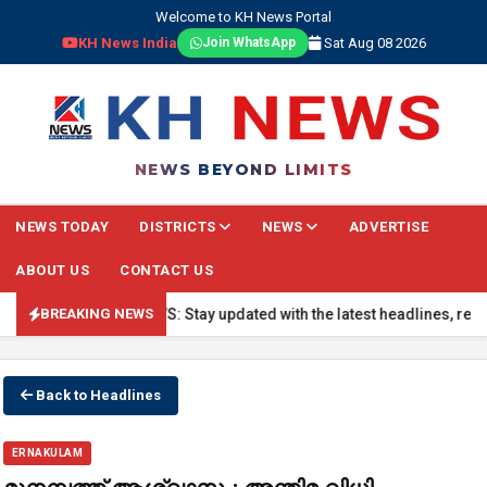
Welcome to KH News Portal
KH News India
Sat Aug 08 2026
Join WhatsApp
NEWS BEYOND LIMITS
NEWS TODAY
DISTRICTS
NEWS
ADVERTISE
ABOUT US
CONTACT US
🔴 BREAKING NEWS: Stay updated with the latest headlines, real-time
BREAKING NEWS
Back to Headlines
ERNAKULAM