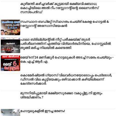
കുഴിമന്തി കഴിച്ചവർക്ക് കൂട്ടമായി ഭക്ഷ്യവിഷബാധ;
കൊച്ചിയിലെ അൽ റീം റസ്റ്റോറന്റിന്റെ ലൈസൻസ്
സസ്പെൻഡ്
സംസ്ഥാന ബഡ്‌ജറ്റ് സ്വാഗതം ചെയ്ത് കേരള ഹോട്ടൽ &
റസ്റ്റോറന്റ് അസോസിയേഷൻ
പാലാ ബ്രില്ല്യന്റിൽ നീറ്റ് പരീക്ഷയ്ക്ക് തുടർ
പരിശീലനത്തിന് എത്തിയ വിദ്യാർത്ഥിനിയെ, ഹോസ്റ്റലിൽ
തൂങ്ങി മരിച്ച നിലയിൽ കണ്ടെത്തി
മെയ് 6ന് 24 മണിക്കൂർ ഹോട്ടലുകൾ അടച്ച് സമരം ചെയ്യും -
കെ.എച്ച്.ആർ.എ.
കൊമേർഷ്യൽ ഗ്യാസ് വിലവർധനയോടൊപ്പം പെട്രോൾ,
ഡീസല്‍ വില കൂട്ടിയേക്കും ഒഴിവാക്കാന്‍ കഴിയില്ലെന്ന്
കേന്ദ്രസര്‍ക്കാര്‍.
മുന്നറിയിപ്പുമായി ഭക്ഷ്യസുരക്ഷാ വകുപ്പ്ഇ,നി ഇതും
ശ്രദ്ധിക്കണം.?
ഹോട്ടലുകളിൽ ഈച്ച ഭരണം!