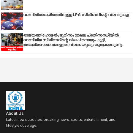
വാണിജ്യാവശ്യത്തിനുള്ള LPG സിലിണ്ടറിന്റെ വില കുറച്ചു
രാജ്യത്ത് ഹോട്ടൽ /ടൂറിസം മേഖല പ്രതിസന്ധിയിൽ,
വാണിജ്യ സിലിണ്ടറിന്റെ വില പിന്നെയും കൂട്ടി,
അവശ്യസാധനങ്ങളുടെ വിലക്കയറ്റവും കുരുക്കാവുന്നു.
About Us
Latest news updates, breaking news, sports, entertainment, and
lifestyle coverage.