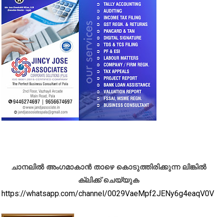
ചാനലിൽ അംഗമാകാൻ താഴെ കൊടുത്തിരിക്കുന്ന ലിങ്കിൽ
ക്ലിക്ക് ചെയ്യുക
https://whatsapp.com/channel/0029VaeMpf2JENy6g4eaqV0V