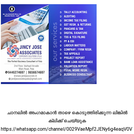
ചാനലിൽ അംഗമാകാൻ താഴെ കൊടുത്തിരിക്കുന്ന ലിങ്കിൽ
ക്ലിക്ക് ചെയ്യുക
https://whatsapp.com/channel/0029VaeMpf2JENy6g4eaqV0V