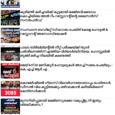
കുഴിമന്തി കഴിച്ചവർക്ക് കൂട്ടമായി ഭക്ഷ്യവിഷബാധ;
കൊച്ചിയിലെ അൽ റീം റസ്റ്റോറന്റിന്റെ ലൈസൻസ്
സസ്പെൻഡ്
സംസ്ഥാന ബഡ്‌ജറ്റ് സ്വാഗതം ചെയ്ത് കേരള ഹോട്ടൽ &
റസ്റ്റോറന്റ് അസോസിയേഷൻ
പാലാ ബ്രില്ല്യന്റിൽ നീറ്റ് പരീക്ഷയ്ക്ക് തുടർ
പരിശീലനത്തിന് എത്തിയ വിദ്യാർത്ഥിനിയെ, ഹോസ്റ്റലിൽ
തൂങ്ങി മരിച്ച നിലയിൽ കണ്ടെത്തി
മെയ് 6ന് 24 മണിക്കൂർ ഹോട്ടലുകൾ അടച്ച് സമരം ചെയ്യും -
കെ.എച്ച്.ആർ.എ.
കൊമേർഷ്യൽ ഗ്യാസ് വിലവർധനയോടൊപ്പം പെട്രോൾ,
ഡീസല്‍ വില കൂട്ടിയേക്കും ഒഴിവാക്കാന്‍ കഴിയില്ലെന്ന്
കേന്ദ്രസര്‍ക്കാര്‍.
മുന്നറിയിപ്പുമായി ഭക്ഷ്യസുരക്ഷാ വകുപ്പ്ഇ,നി ഇതും
ശ്രദ്ധിക്കണം.?