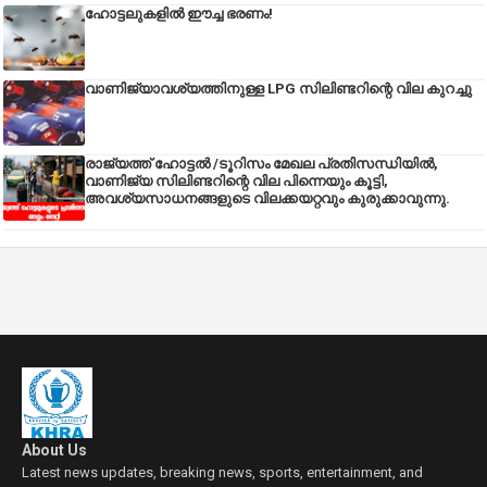
ഹോട്ടലുകളിൽ ഈച്ച ഭരണം!
വാണിജ്യാവശ്യത്തിനുള്ള LPG സിലിണ്ടറിന്റെ വില കുറച്ചു
രാജ്യത്ത് ഹോട്ടൽ /ടൂറിസം മേഖല പ്രതിസന്ധിയിൽ,
വാണിജ്യ സിലിണ്ടറിന്റെ വില പിന്നെയും കൂട്ടി,
അവശ്യസാധനങ്ങളുടെ വിലക്കയറ്റവും കുരുക്കാവുന്നു.
About Us
Latest news updates, breaking news, sports, entertainment, and