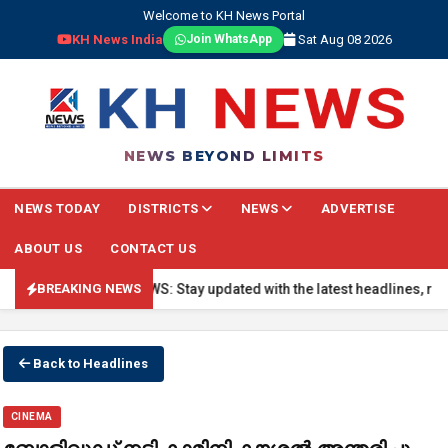
Welcome to KH News Portal
KH News India
Sat Aug 08 2026
Join WhatsApp
NEWS BEYOND LIMITS
NEWS TODAY
DISTRICTS
NEWS
ADVERTISE
ABOUT US
CONTACT US
🔴 BREAKING NEWS: Stay updated with the latest headlines, real-ti
BREAKING NEWS
Back to Headlines
CINEMA