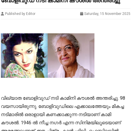
ബോളിവുഡ് നടി കാമിനി കൗശല്‍ അന്തരിച്ചു
Published by Editor
Saturday, 15 November 2025
വിഖ്യാത ബോളിവുഡ് നടി കാമിനി കൗശല്‍ അന്തരിച്ചു. 98
വയസായിരുന്നു. ബോളിവുഡിലെ എക്കാലത്തേയും മികച്ച
നടിമാരില്‍ ഒരാളായി കണക്കാക്കുന്ന നടിയാണ് കാമി
കൗശല്‍. 1946 ല്‍ നീച്ച നഗര്‍ എന്ന സിനിമയിലൂടെയാണ്
അരങ്ങേറുന്നത്. ഈ ചിത്രം കാന്‍ ഫിലിം ഫെസ്റ്റിവലില്‍