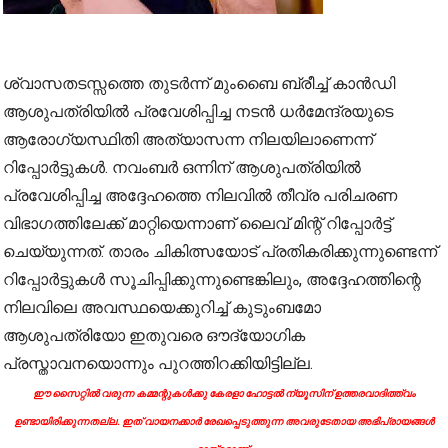
ശ്വാസതടസ്സത്തെ തുടർന്ന് മുംബൈ ബ്രീച്ച് കാൻഡി
ആശുപത്രിയിൽ പ്രവേശിപ്പിച്ച നടൻ ധർമേന്ദ്രയുടെ
ആരോഗ്യസ്ഥിതി അത്യാസന്ന നിലയിലാണെന്ന്
റിപ്പോർട്ടുകൾ. നവംബർ ഒന്നിന് ആശുപത്രിയിൽ
പ്രവേശിപ്പിച്ച അദ്ദേഹത്തെ നിലവിൽ തീവ്ര പരിചരണ
വിഭാഗത്തിലേക്ക് മാറ്റിയെന്നാണ് ലൈവ് മിന്റ് റിപ്പോർട്ട്
ചെയ്യുന്നത്. താരം ചികിത്സയോട് പ്രതികരിക്കുന്നുണ്ടെന്ന്
റിപ്പോർട്ടുകൾ സൂചിപ്പിക്കുന്നുണ്ടെങ്കിലും, അദ്ദേഹത്തിന്റെ
നിലവിലെ അവസ്ഥയെക്കുറിച്ച് കുടുംബമോ
ആശുപത്രിയോ ഇതുവരെ ഔദ്യോഗിക
പ്രസ്താവനയൊന്നും പുറത്തിറക്കിയിട്ടില്ല.
ഈ സൈറ്റിൽ വരുന്ന കമ്മന്റുകൾക്കു കേരളാ ഹോട്ടൽ ന്യൂസിന് ഉത്തരവാദിത്ത്വം
ഉണ്ടായിരിക്കുന്നതല്ല. ഇത് വായനക്കാർ രേഖപ്പെടുത്തുന്ന അവരുടേതായ അഭിപ്രായങ്ങൾ