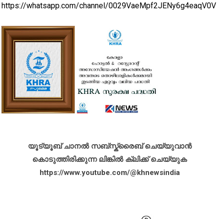
https://whatsapp.com/channel/0029VaeMpf2JENy6g4eaqV0V
യൂട്യൂബ് ചാനൽ സബ്സ്ക്രൈബ് ചെയ്യുവാൻ
കൊടുത്തിരിക്കുന്ന ലിങ്കിൽ ക്ലിക്ക് ചെയ്യുക
https://www.youtube.com/@khnewsindia