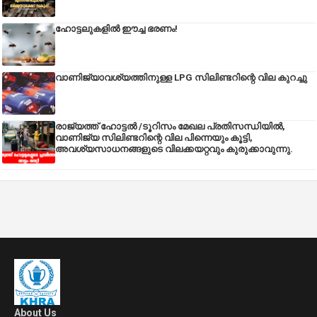
ഹോട്ടലുകളിൽ ഈച്ച ഭരണം!
വാണിജ്യാവശ്യത്തിനുള്ള LPG സിലിണ്ടറിന്റെ വില കുറച്ചു
രാജ്യത്ത് ഹോട്ടൽ /ടൂറിസം മേഖല പ്രതിസന്ധിയിൽ,
വാണിജ്യ സിലിണ്ടറിന്റെ വില പിന്നെയും കൂട്ടി,
അവശ്യസാധനങ്ങളുടെ വിലക്കയറ്റവും കുരുക്കാവുന്നു.
About Us