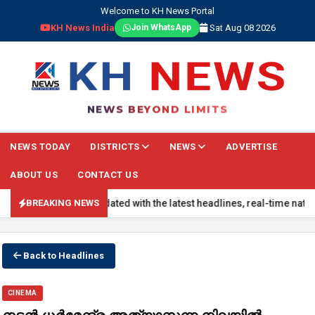
Welcome to KH News Portal
KH News India
Sat Aug 08 2026
Join WhatsApp
NEWS BEYOND LIMITS
NEWS TODAY
DISTRICTS
NEWS
ADVERTISE
ABOUT US
CONTACT US
NG NEWS: Stay updated with the latest headlines, real-time national 
BREAKING NEWS
Back to Headlines
CINEMA