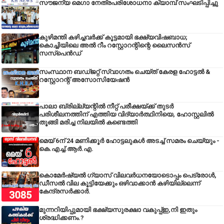
സൗജന്യ മെഗാ നേത്രപരിശോധനാ ക്യാമ്പ് സംഘടിപ്പിച്ചു
കുഴിമന്തി കഴിച്ചവർക്ക് കൂട്ടമായി ഭക്ഷ്യവിഷബാധ;
കൊച്ചിയിലെ അൽ റീം റസ്റ്റോറന്റിന്റെ ലൈസൻസ്
സസ്പെൻഡ്
സംസ്ഥാന ബഡ്‌ജറ്റ് സ്വാഗതം ചെയ്ത് കേരള ഹോട്ടൽ &
റസ്റ്റോറന്റ് അസോസിയേഷൻ
പാലാ ബ്രില്ല്യന്റിൽ നീറ്റ് പരീക്ഷയ്ക്ക് തുടർ
പരിശീലനത്തിന് എത്തിയ വിദ്യാർത്ഥിനിയെ, ഹോസ്റ്റലിൽ
തൂങ്ങി മരിച്ച നിലയിൽ കണ്ടെത്തി
മെയ് 6ന് 24 മണിക്കൂർ ഹോട്ടലുകൾ അടച്ച് സമരം ചെയ്യും -
കെ.എച്ച്.ആർ.എ.
കൊമേർഷ്യൽ ഗ്യാസ് വിലവർധനയോടൊപ്പം പെട്രോൾ,
ഡീസല്‍ വില കൂട്ടിയേക്കും ഒഴിവാക്കാന്‍ കഴിയില്ലെന്ന്
കേന്ദ്രസര്‍ക്കാര്‍.
മുന്നറിയിപ്പുമായി ഭക്ഷ്യസുരക്ഷാ വകുപ്പ്ഇ,നി ഇതും
ശ്രദ്ധിക്കണം.?