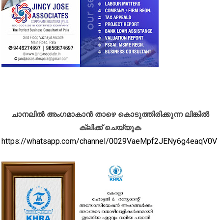
ചാനലിൽ അംഗമാകാൻ താഴെ കൊടുത്തിരിക്കുന്ന ലിങ്കിൽ
ക്ലിക്ക് ചെയ്യുക
https://whatsapp.com/channel/0029VaeMpf2JENy6g4eaqV0V