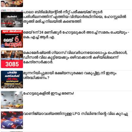
പാലാ ബ്രില്ല്യന്റിൽ നീറ്റ് പരീക്ഷയ്ക്ക് തുടർ
പരിശീലനത്തിന് എത്തിയ വിദ്യാർത്ഥിനിയെ, ഹോസ്റ്റലിൽ
തൂങ്ങി മരിച്ച നിലയിൽ കണ്ടെത്തി
മെയ് 6ന് 24 മണിക്കൂർ ഹോട്ടലുകൾ അടച്ച് സമരം ചെയ്യും -
കെ.എച്ച്.ആർ.എ.
കൊമേർഷ്യൽ ഗ്യാസ് വിലവർധനയോടൊപ്പം പെട്രോൾ,
ഡീസല്‍ വില കൂട്ടിയേക്കും ഒഴിവാക്കാന്‍ കഴിയില്ലെന്ന്
കേന്ദ്രസര്‍ക്കാര്‍.
മുന്നറിയിപ്പുമായി ഭക്ഷ്യസുരക്ഷാ വകുപ്പ്ഇ,നി ഇതും
ശ്രദ്ധിക്കണം.?
ഹോട്ടലുകളിൽ ഈച്ച ഭരണം!
വാണിജ്യാവശ്യത്തിനുള്ള LPG സിലിണ്ടറിന്റെ വില കുറച്ചു