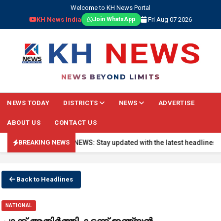
Welcome to KH News Portal
KH News India
Fri Aug 07 2026
Join WhatsApp
NEWS BEYOND LIMITS
NEWS TODAY
DISTRICTS
NEWS
ADVERTISE
ABOUT US
CONTACT US
🔴 BREAKING NEWS: Stay updated with the latest headlines, real-
BREAKING NEWS
Back to Headlines
NATIONAL