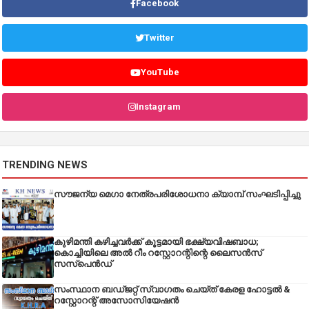
Facebook
Twitter
YouTube
Instagram
TRENDING NEWS
സൗജന്യ മെഗാ നേത്രപരിശോധനാ ക്യാമ്പ് സംഘടിപ്പിച്ചു
കുഴിമന്തി കഴിച്ചവർക്ക് കൂട്ടമായി ഭക്ഷ്യവിഷബാധ;
കൊച്ചിയിലെ അൽ റീം റസ്റ്റോറന്റിന്റെ ലൈസൻസ്
സസ്പെൻഡ്
സംസ്ഥാന ബഡ്‌ജറ്റ് സ്വാഗതം ചെയ്ത് കേരള ഹോട്ടൽ &
റസ്റ്റോറന്റ് അസോസിയേഷൻ