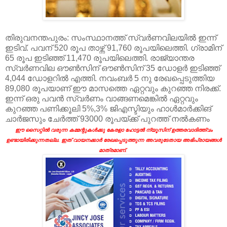
തിരുവനന്തപുരം: സംസ്ഥാനത്ത് സ്വർണവിലയിൽ ഇന്ന്
ഇടിവ്. പവന് 520 രൂപ താഴ്ന്ന് 91,760 രൂപയിലെത്തി. ഗ്രാമിന്
65 രൂപ ഇടിഞ്ഞ് 11,470 രൂപയിലെത്തി. രാജ്യാന്തര
സ്വർണവില ഔൺസിന് ഔൺസിന് 35 ഡോളർ ഇടിഞ്ഞ്
4,044 ഡോളറിൽ എത്തി. നവംബർ 5 നു രേഖപ്പെടുത്തിയ
89,080 രൂപയാണ് ഈ മാസത്തെ ഏറ്റവും കുറഞ്ഞ നിരക്ക്.
ഇന്ന് ഒരു പവൻ സ്വർണം വാങ്ങണമെങ്കിൽ ഏറ്റവും
കുറഞ്ഞ പണിക്കൂലി 5%,3% ജിഎസ്ടിയും ഹാൾമാർക്കിങ്
ചാർജസും ചേർത്ത് 93000 രൂപയ്ക്ക് പുറത്ത് നൽകണം
ഈ സൈറ്റിൽ വരുന്ന കമ്മന്റുകൾക്കു കേരളാ ഹോട്ടൽ ന്യൂസിന് ഉത്തരവാദിത്ത്വം
ഉണ്ടായിരിക്കുന്നതല്ല. ഇത് വായനക്കാർ രേഖപ്പെടുത്തുന്ന അവരുടേതായ അഭിപ്രായങ്ങൾ
മാത്രമാണ്.