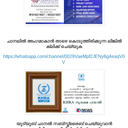
ചാനലിൽ അംഗമാകാൻ താഴെ കൊടുത്തിരിക്കുന്ന ലിങ്കിൽ
ക്ലിക്ക് ചെയ്യുക
https://whatsapp.com/channel/0029VaeMpf2JENy6g4eaqV0
V
യൂട്യൂബ് ചാനൽ സബ്സ്ക്രൈബ് ചെയ്യുവാൻ