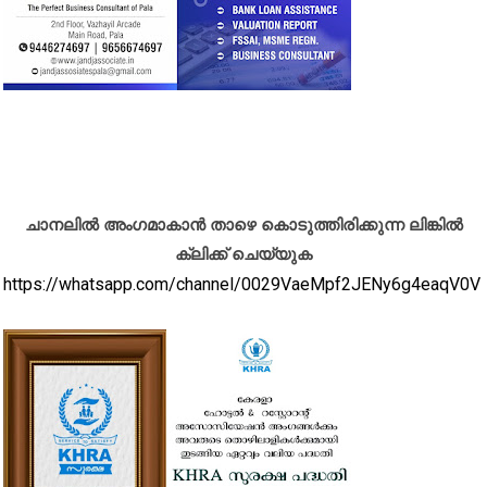
ചാനലിൽ അംഗമാകാൻ താഴെ കൊടുത്തിരിക്കുന്ന ലിങ്കിൽ
ക്ലിക്ക് ചെയ്യുക
https://whatsapp.com/channel/0029VaeMpf2JENy6g4eaqV0V