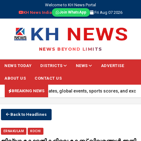
Welcome to KH News Portal
KH News India
Fri Aug 07 2026
Join WhatsApp
NEWS BEYOND LIMITS
NEWS TODAY
DISTRICTS
NEWS
ADVERTISE
ABOUT US
CONTACT US
al-time national updates, global events, sports scores, and exclusiv
BREAKING NEWS
Back to Headlines
ERNAKULAM
KOCHI