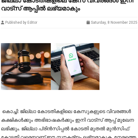
ജില്ലാ കോടതികളിലെ കേസ് വിവരങ്ങൾ ഇനി
വാട്സ് ആപ്പില്‍ ലഭ്യമാകും
Published by Editor
Saturday, 8 November 2025
കൊച്ചി: ജില്ലാ കോടതികളിലെ കേസുകളുടെ വിവരങ്ങൾ
കക്ഷികൾക്കും അഭിഭാഷകർക്കും ഇനി വാട്‌സ് ആപ്പ് മുഖേന
ലഭിക്കും. ജില്ലാ പ്രിൻസിപ്പൽ കോടതി മുതൽ മുൻസിഫ്
കോടതി വരെയാണ് ഈ സൗകര്യം ലഭ്യമാകുക. നേരത്തെ