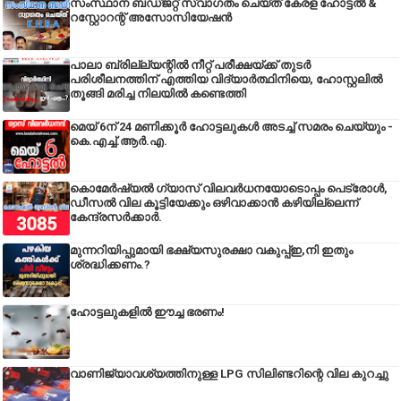
സംസ്ഥാന ബഡ്‌ജറ്റ് സ്വാഗതം ചെയ്ത് കേരള ഹോട്ടൽ &
റസ്റ്റോറന്റ് അസോസിയേഷൻ
പാലാ ബ്രില്ല്യന്റിൽ നീറ്റ് പരീക്ഷയ്ക്ക് തുടർ
പരിശീലനത്തിന് എത്തിയ വിദ്യാർത്ഥിനിയെ, ഹോസ്റ്റലിൽ
തൂങ്ങി മരിച്ച നിലയിൽ കണ്ടെത്തി
മെയ് 6ന് 24 മണിക്കൂർ ഹോട്ടലുകൾ അടച്ച് സമരം ചെയ്യും -
കെ.എച്ച്.ആർ.എ.
കൊമേർഷ്യൽ ഗ്യാസ് വിലവർധനയോടൊപ്പം പെട്രോൾ,
ഡീസല്‍ വില കൂട്ടിയേക്കും ഒഴിവാക്കാന്‍ കഴിയില്ലെന്ന്
കേന്ദ്രസര്‍ക്കാര്‍.
മുന്നറിയിപ്പുമായി ഭക്ഷ്യസുരക്ഷാ വകുപ്പ്ഇ,നി ഇതും
ശ്രദ്ധിക്കണം.?
ഹോട്ടലുകളിൽ ഈച്ച ഭരണം!
വാണിജ്യാവശ്യത്തിനുള്ള LPG സിലിണ്ടറിന്റെ വില കുറച്ചു