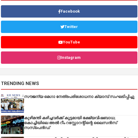
Facebook
Twitter
YouTube
Instagram
TRENDING NEWS
സൗജന്യ മെഗാ നേത്രപരിശോധനാ ക്യാമ്പ് സംഘടിപ്പിച്ചു
കുഴിമന്തി കഴിച്ചവർക്ക് കൂട്ടമായി ഭക്ഷ്യവിഷബാധ;
കൊച്ചിയിലെ അൽ റീം റസ്റ്റോറന്റിന്റെ ലൈസൻസ്
സസ്പെൻഡ്