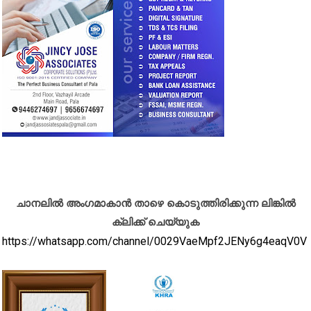
ചാനലിൽ അംഗമാകാൻ താഴെ കൊടുത്തിരിക്കുന്ന ലിങ്കിൽ
ക്ലിക്ക് ചെയ്യുക
https://whatsapp.com/channel/0029VaeMpf2JENy6g4eaqV0V