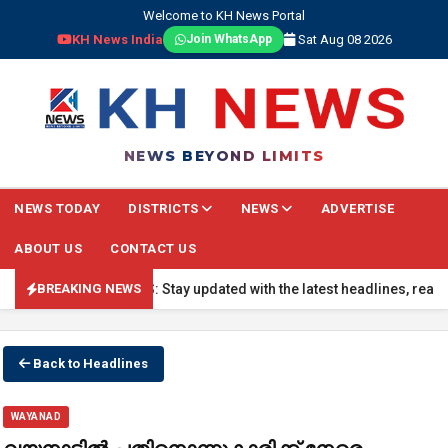
Welcome to KH News Portal
KH News India
Sat Aug 08 2026
Join WhatsApp
NEWS BEYOND LIMITS
NEWS TODAY
DISTRICTS
NEWS
ADVERTISE
ABOUT US
CONTACT US
🔴 BREAKING NEWS: Stay updated with the latest headlines, real-tim
BREAKING NEWS
Back to Headlines
WAYANAD