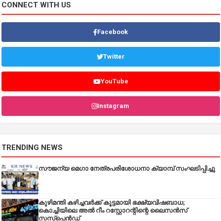
CONNECT WITH US
Facebook
Twitter
YouTube
Instagram
TRENDING NEWS
സൗജന്യ മെഗാ നേത്രപരിശോധനാ ക്യാമ്പ് സംഘടിപ്പിച്ചു
കുഴിമന്തി കഴിച്ചവർക്ക് കൂട്ടമായി ഭക്ഷ്യവിഷബാധ;
കൊച്ചിയിലെ അൽ റീം റസ്റ്റോറന്റിന്റെ ലൈസൻസ്
സസ്പെൻഡ്