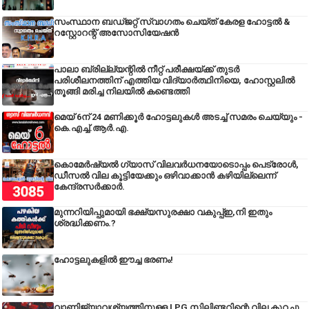
സംസ്ഥാന ബഡ്‌ജറ്റ് സ്വാഗതം ചെയ്ത് കേരള ഹോട്ടൽ &
റസ്റ്റോറന്റ് അസോസിയേഷൻ
പാലാ ബ്രില്ല്യന്റിൽ നീറ്റ് പരീക്ഷയ്ക്ക് തുടർ
പരിശീലനത്തിന് എത്തിയ വിദ്യാർത്ഥിനിയെ, ഹോസ്റ്റലിൽ
തൂങ്ങി മരിച്ച നിലയിൽ കണ്ടെത്തി
മെയ് 6ന് 24 മണിക്കൂർ ഹോട്ടലുകൾ അടച്ച് സമരം ചെയ്യും -
കെ.എച്ച്.ആർ.എ.
കൊമേർഷ്യൽ ഗ്യാസ് വിലവർധനയോടൊപ്പം പെട്രോൾ,
ഡീസല്‍ വില കൂട്ടിയേക്കും ഒഴിവാക്കാന്‍ കഴിയില്ലെന്ന്
കേന്ദ്രസര്‍ക്കാര്‍.
മുന്നറിയിപ്പുമായി ഭക്ഷ്യസുരക്ഷാ വകുപ്പ്ഇ,നി ഇതും
ശ്രദ്ധിക്കണം.?
ഹോട്ടലുകളിൽ ഈച്ച ഭരണം!
വാണിജ്യാവശ്യത്തിനുള്ള LPG സിലിണ്ടറിന്റെ വില കുറച്ചു