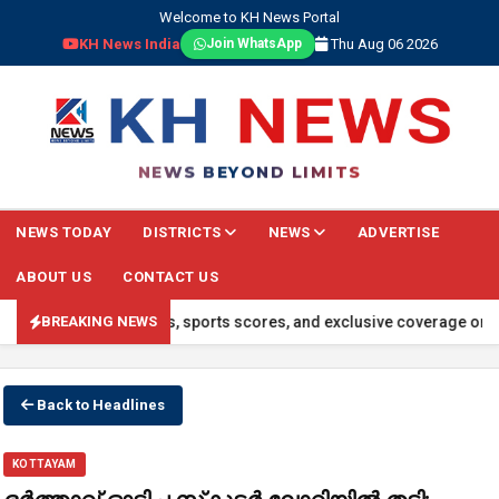
Welcome to KH News Portal
KH News India
Thu Aug 06 2026
Join WhatsApp
NEWS BEYOND LIMITS
NEWS TODAY
DISTRICTS
NEWS
ADVERTISE
ABOUT US
CONTACT US
dates, global events, sports scores, and exclusive coverage on our 
BREAKING NEWS
Back to Headlines
KOTTAYAM