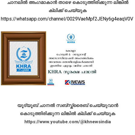
ചാനലിൽ അംഗമാകാൻ താഴെ കൊടുത്തിരിക്കുന്ന ലിങ്കിൽ
ക്ലിക്ക് ചെയ്യുക
https://whatsapp.com/channel/0029VaeMpf2JENy6g4eaqV0V
യൂട്യൂബ് ചാനൽ സബ്സ്ക്രൈബ് ചെയ്യുവാൻ
കൊടുത്തിരിക്കുന്ന ലിങ്കിൽ ക്ലിക്ക് ചെയ്യുക
https://www.youtube.com/@khnewsindia