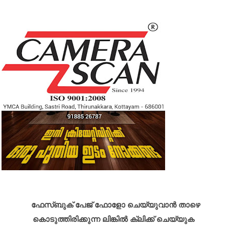
ഫേസ്ബുക് പേജ് ഫോളോ ചെയ്യുവാൻ താഴെ
കൊടുത്തിരിക്കുന്ന ലിങ്കിൽ ക്ലിക്ക് ചെയ്യുക