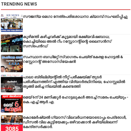
TRENDING NEWS
സൗജന്യ മെഗാ നേത്രപരിശോധനാ ക്യാമ്പ് സംഘടിപ്പിച്ചു
കുഴിമന്തി കഴിച്ചവർക്ക് കൂട്ടമായി ഭക്ഷ്യവിഷബാധ;
കൊച്ചിയിലെ അൽ റീം റസ്റ്റോറന്റിന്റെ ലൈസൻസ്
സസ്പെൻഡ്
സംസ്ഥാന ബഡ്‌ജറ്റ് സ്വാഗതം ചെയ്ത് കേരള ഹോട്ടൽ &
റസ്റ്റോറന്റ് അസോസിയേഷൻ
പാലാ ബ്രില്ല്യന്റിൽ നീറ്റ് പരീക്ഷയ്ക്ക് തുടർ
പരിശീലനത്തിന് എത്തിയ വിദ്യാർത്ഥിനിയെ, ഹോസ്റ്റലിൽ
തൂങ്ങി മരിച്ച നിലയിൽ കണ്ടെത്തി
മെയ് 6ന് 24 മണിക്കൂർ ഹോട്ടലുകൾ അടച്ച് സമരം ചെയ്യും -
കെ.എച്ച്.ആർ.എ.
കൊമേർഷ്യൽ ഗ്യാസ് വിലവർധനയോടൊപ്പം പെട്രോൾ,
ഡീസല്‍ വില കൂട്ടിയേക്കും ഒഴിവാക്കാന്‍ കഴിയില്ലെന്ന്
കേന്ദ്രസര്‍ക്കാര്‍.