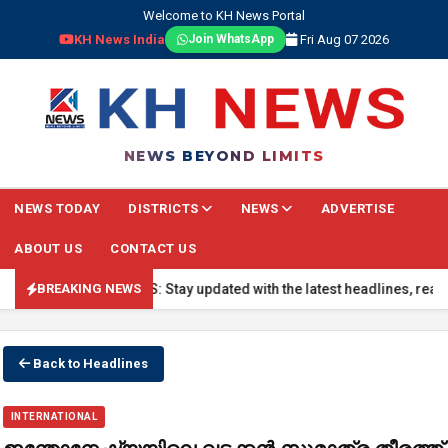
Welcome to KH News Portal
KH News India
Fri Aug 07 2026
Join WhatsApp
NEWS BEYOND LIMITS
NEWS TODAY
DISTRICTS
NEWS
ADVERTISE
ABOUT US
CONTACT US
🔴 BREAKING NEWS: Stay updated with the latest headlines, real-tim
BREAKING NEWS
Back to Headlines
INTERNATIONAL