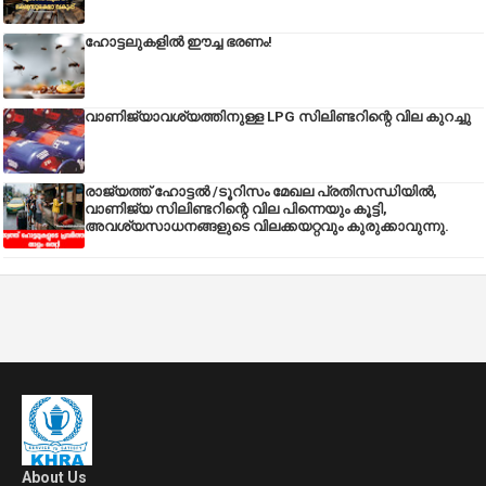
ഹോട്ടലുകളിൽ ഈച്ച ഭരണം!
വാണിജ്യാവശ്യത്തിനുള്ള LPG സിലിണ്ടറിന്റെ വില കുറച്ചു
രാജ്യത്ത് ഹോട്ടൽ /ടൂറിസം മേഖല പ്രതിസന്ധിയിൽ,
വാണിജ്യ സിലിണ്ടറിന്റെ വില പിന്നെയും കൂട്ടി,
അവശ്യസാധനങ്ങളുടെ വിലക്കയറ്റവും കുരുക്കാവുന്നു.
About Us