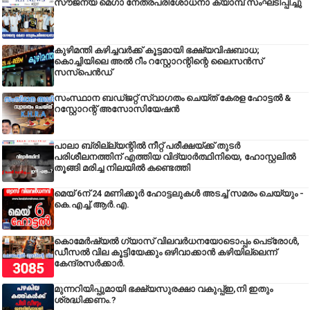
സൗജന്യ മെഗാ നേത്രപരിശോധനാ ക്യാമ്പ് സംഘടിപ്പിച്ചു
കുഴിമന്തി കഴിച്ചവർക്ക് കൂട്ടമായി ഭക്ഷ്യവിഷബാധ;
കൊച്ചിയിലെ അൽ റീം റസ്റ്റോറന്റിന്റെ ലൈസൻസ്
സസ്പെൻഡ്
സംസ്ഥാന ബഡ്‌ജറ്റ് സ്വാഗതം ചെയ്ത് കേരള ഹോട്ടൽ &
റസ്റ്റോറന്റ് അസോസിയേഷൻ
പാലാ ബ്രില്ല്യന്റിൽ നീറ്റ് പരീക്ഷയ്ക്ക് തുടർ
പരിശീലനത്തിന് എത്തിയ വിദ്യാർത്ഥിനിയെ, ഹോസ്റ്റലിൽ
തൂങ്ങി മരിച്ച നിലയിൽ കണ്ടെത്തി
മെയ് 6ന് 24 മണിക്കൂർ ഹോട്ടലുകൾ അടച്ച് സമരം ചെയ്യും -
കെ.എച്ച്.ആർ.എ.
കൊമേർഷ്യൽ ഗ്യാസ് വിലവർധനയോടൊപ്പം പെട്രോൾ,
ഡീസല്‍ വില കൂട്ടിയേക്കും ഒഴിവാക്കാന്‍ കഴിയില്ലെന്ന്
കേന്ദ്രസര്‍ക്കാര്‍.
മുന്നറിയിപ്പുമായി ഭക്ഷ്യസുരക്ഷാ വകുപ്പ്ഇ,നി ഇതും
ശ്രദ്ധിക്കണം.?