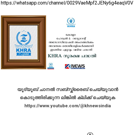
https://whatsapp.com/channel/0029VaeMpf2JENy6g4eaqV0V
യൂട്യൂബ് ചാനൽ സബ്സ്ക്രൈബ് ചെയ്യുവാൻ
കൊടുത്തിരിക്കുന്ന ലിങ്കിൽ ക്ലിക്ക് ചെയ്യുക
https://www.youtube.com/@khnewsindia