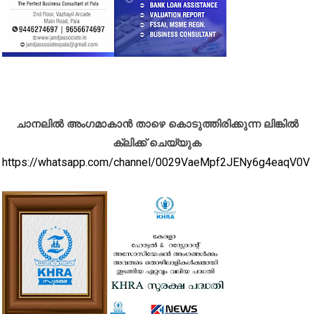
ചാനലിൽ അംഗമാകാൻ താഴെ കൊടുത്തിരിക്കുന്ന ലിങ്കിൽ
ക്ലിക്ക് ചെയ്യുക
https://whatsapp.com/channel/0029VaeMpf2JENy6g4eaqV0V