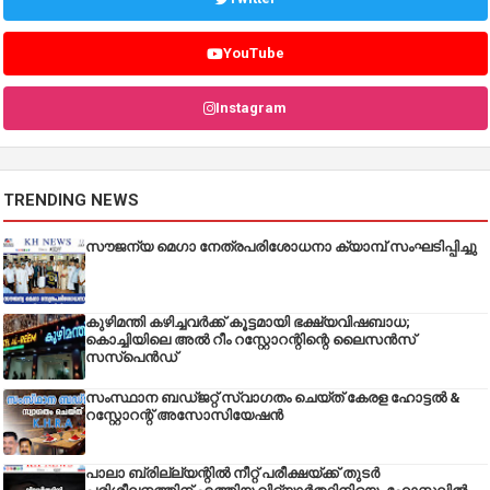
YouTube
Instagram
TRENDING NEWS
സൗജന്യ മെഗാ നേത്രപരിശോധനാ ക്യാമ്പ് സംഘടിപ്പിച്ചു
കുഴിമന്തി കഴിച്ചവർക്ക് കൂട്ടമായി ഭക്ഷ്യവിഷബാധ;
കൊച്ചിയിലെ അൽ റീം റസ്റ്റോറന്റിന്റെ ലൈസൻസ്
സസ്പെൻഡ്
സംസ്ഥാന ബഡ്‌ജറ്റ് സ്വാഗതം ചെയ്ത് കേരള ഹോട്ടൽ &
റസ്റ്റോറന്റ് അസോസിയേഷൻ
പാലാ ബ്രില്ല്യന്റിൽ നീറ്റ് പരീക്ഷയ്ക്ക് തുടർ