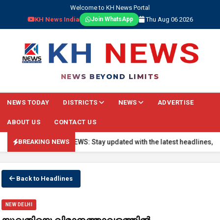
Welcome to KH News Portal
KH News India
Thu Aug 06 2026
Join WhatsApp
NEWS BEYOND LIMITS
NEWS TODAY
DISTRICTS
NEWS
ADVERTISE
ABOUT US
CONTACT US
🔴 BREAKING NEWS: Stay updated with the latest headlines, real-t
BREAKING NEWS
Back to Headlines
NEW DELHI