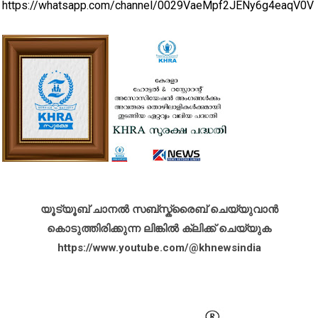
https://whatsapp.com/channel/0029VaeMpf2JENy6g4eaqV0V
യൂട്യൂബ് ചാനൽ സബ്സ്ക്രൈബ് ചെയ്യുവാൻ
കൊടുത്തിരിക്കുന്ന ലിങ്കിൽ ക്ലിക്ക് ചെയ്യുക
https://www.youtube.com/@khnewsindia