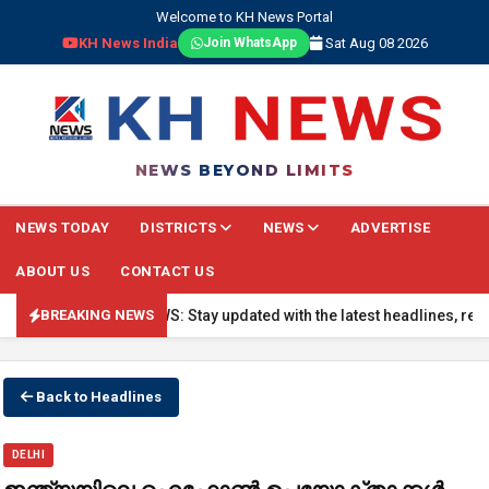
Welcome to KH News Portal
KH News India
Sat Aug 08 2026
Join WhatsApp
NEWS BEYOND LIMITS
NEWS TODAY
DISTRICTS
NEWS
ADVERTISE
ABOUT US
CONTACT US
🔴 BREAKING NEWS: Stay updated with the latest headlines, real-time
BREAKING NEWS
Back to Headlines
DELHI