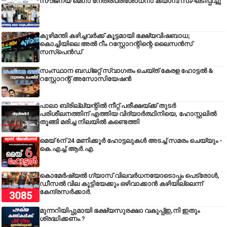
സൗജന്യ മെഗാ നേത്രപരിശോധനാ ക്യാമ്പ് സംഘടിപ്പിച്ചു
കുഴിമന്തി കഴിച്ചവർക്ക് കൂട്ടമായി ഭക്ഷ്യവിഷബാധ;
കൊച്ചിയിലെ അൽ റീം റസ്റ്റോറന്റിന്റെ ലൈസൻസ്
സസ്പെൻഡ്
സംസ്ഥാന ബഡ്‌ജറ്റ് സ്വാഗതം ചെയ്ത് കേരള ഹോട്ടൽ &
റസ്റ്റോറന്റ് അസോസിയേഷൻ
പാലാ ബ്രില്ല്യന്റിൽ നീറ്റ് പരീക്ഷയ്ക്ക് തുടർ
പരിശീലനത്തിന് എത്തിയ വിദ്യാർത്ഥിനിയെ, ഹോസ്റ്റലിൽ
തൂങ്ങി മരിച്ച നിലയിൽ കണ്ടെത്തി
മെയ് 6ന് 24 മണിക്കൂർ ഹോട്ടലുകൾ അടച്ച് സമരം ചെയ്യും -
കെ.എച്ച്.ആർ.എ.
കൊമേർഷ്യൽ ഗ്യാസ് വിലവർധനയോടൊപ്പം പെട്രോൾ,
ഡീസല്‍ വില കൂട്ടിയേക്കും ഒഴിവാക്കാന്‍ കഴിയില്ലെന്ന്
കേന്ദ്രസര്‍ക്കാര്‍.
മുന്നറിയിപ്പുമായി ഭക്ഷ്യസുരക്ഷാ വകുപ്പ്ഇ,നി ഇതും
ശ്രദ്ധിക്കണം.?