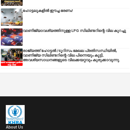
ഹോട്ടലുകളിൽ ഈച്ച ഭരണം!
വാണിജ്യാവശ്യത്തിനുള്ള LPG സിലിണ്ടറിന്റെ വില കുറച്ചു
രാജ്യത്ത് ഹോട്ടൽ /ടൂറിസം മേഖല പ്രതിസന്ധിയിൽ,
വാണിജ്യ സിലിണ്ടറിന്റെ വില പിന്നെയും കൂട്ടി,
അവശ്യസാധനങ്ങളുടെ വിലക്കയറ്റവും കുരുക്കാവുന്നു.
About Us