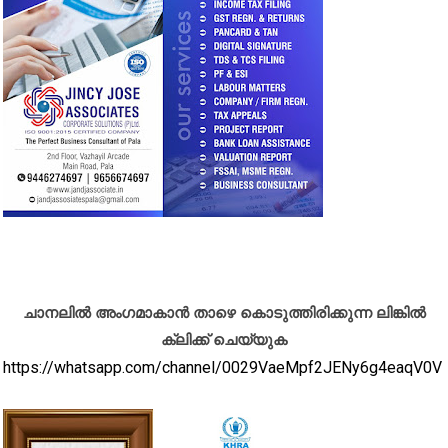
ചാനലിൽ അംഗമാകാൻ താഴെ കൊടുത്തിരിക്കുന്ന ലിങ്കിൽ
ക്ലിക്ക് ചെയ്യുക
https://whatsapp.com/channel/0029VaeMpf2JENy6g4eaqV0V