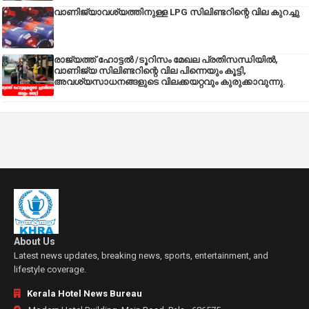
വാണിജ്യാവശ്യത്തിനുള്ള LPG സിലിണ്ടറിന്റെ വില കുറച്ചു
രാജ്യത്ത് ഹോട്ടൽ /ടൂറിസം മേഖല പ്രതിസന്ധിയിൽ,
വാണിജ്യ സിലിണ്ടറിന്റെ വില പിന്നെയും കൂട്ടി,
അവശ്യസാധനങ്ങളുടെ വിലക്കയറ്റവും കുരുക്കാവുന്നു.
About Us
Latest news updates, breaking news, sports, entertainment, and
lifestyle coverage.
Kerala Hotel News Bureau