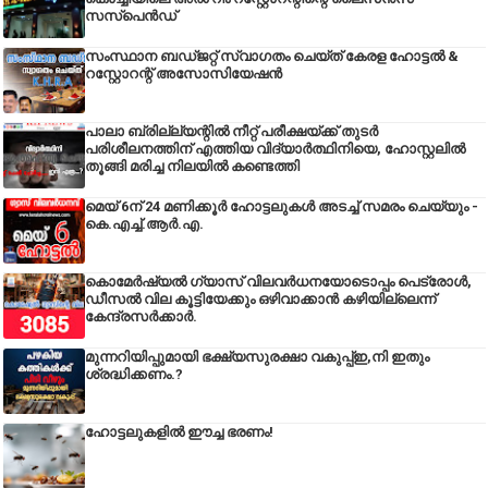
സസ്പെൻഡ്
സംസ്ഥാന ബഡ്‌ജറ്റ് സ്വാഗതം ചെയ്ത് കേരള ഹോട്ടൽ &
റസ്റ്റോറന്റ് അസോസിയേഷൻ
പാലാ ബ്രില്ല്യന്റിൽ നീറ്റ് പരീക്ഷയ്ക്ക് തുടർ
പരിശീലനത്തിന് എത്തിയ വിദ്യാർത്ഥിനിയെ, ഹോസ്റ്റലിൽ
തൂങ്ങി മരിച്ച നിലയിൽ കണ്ടെത്തി
മെയ് 6ന് 24 മണിക്കൂർ ഹോട്ടലുകൾ അടച്ച് സമരം ചെയ്യും -
കെ.എച്ച്.ആർ.എ.
കൊമേർഷ്യൽ ഗ്യാസ് വിലവർധനയോടൊപ്പം പെട്രോൾ,
ഡീസല്‍ വില കൂട്ടിയേക്കും ഒഴിവാക്കാന്‍ കഴിയില്ലെന്ന്
കേന്ദ്രസര്‍ക്കാര്‍.
മുന്നറിയിപ്പുമായി ഭക്ഷ്യസുരക്ഷാ വകുപ്പ്ഇ,നി ഇതും
ശ്രദ്ധിക്കണം.?
ഹോട്ടലുകളിൽ ഈച്ച ഭരണം!