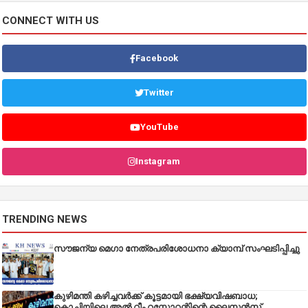
CONNECT WITH US
Facebook
Twitter
YouTube
Instagram
TRENDING NEWS
സൗജന്യ മെഗാ നേത്രപരിശോധനാ ക്യാമ്പ് സംഘടിപ്പിച്ചു
കുഴിമന്തി കഴിച്ചവർക്ക് കൂട്ടമായി ഭക്ഷ്യവിഷബാധ;
കൊച്ചിയിലെ അൽ റീം റസ്റ്റോറന്റിന്റെ ലൈസൻസ്