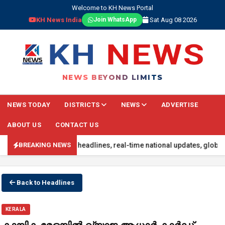
Welcome to KH News Portal
KH News India
Sat Aug 08 2026
Join WhatsApp
NEWS BEYOND LIMITS
NEWS TODAY
DISTRICTS
NEWS
ADVERTISE
ABOUT US
CONTACT US
ed with the latest headlines, real-time national updates, global ev
BREAKING NEWS
Back to Headlines
KERALA