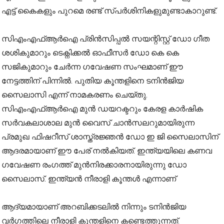
എട്ട് കൈകളും പുറമെ രണ്ട് സ്പർശിനികളുമുണ്ടാകാറുണ്ട്.
സിഎംഎഫ്ആർഐ പ്രിൻസിപ്പൽ സയന്റിസ്റ്റ് ഡോ ഗീത
ശശികുമാറും ടെക്നിക്കൽ ഓഫീസർ ഡോ കെ കെ
സജികുമാറും ചേർന്ന ഗവേഷണ സംഘമാണ് ഈ
നേട്ടത്തിന് പിന്നിൽ. പുതിയ കൂന്തളിനെ ടനിൻജിയ
സൈലാസി എന്ന് നാമകരണം ചെയ്തു.
സിഎംഎഫ്ആർഐ മുൻ ഡയറക്ടറും കേരള കാർഷിക
സർവകലാശാല മുൻ വൈസ് ചാൻസലറുമായിരുന്ന
പ്രമുഖ ഫിഷറീസ് ശാസ്ത്രജ്ഞൻ ഡോ ഇ ജി സൈലാസിന്
ആദരമായാണ് ഈ പേര് നൽകിയത്. ഇന്ത്യയിലെ കണവ
ഗവേഷണ രംഗത്ത് മുൻനിരക്കാരനായിരുന്നു ഡോ
സൈലാസ്. ഇന്ത്യൻ നീരാളി കൂന്തൾ എന്നാണ്
ആദ്യമായാണ് അറബിക്കടലിൽ നിന്നും ടനിൻജിയ
വർഗത്തിലെ നീരാളി കൂന്തളിനെ കണ്ടെത്തുന്നത്.