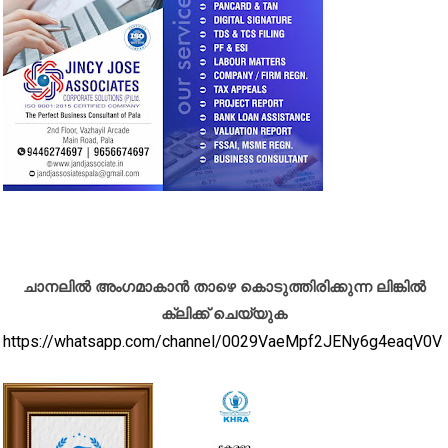
ചാനലിൽ അംഗമാകാൻ താഴെ കൊടുത്തിരിക്കുന്ന ലിങ്കിൽ
ക്ലിക്ക് ചെയ്യുക
https://whatsapp.com/channel/0029VaeMpf2JENy6g4eaqV0V