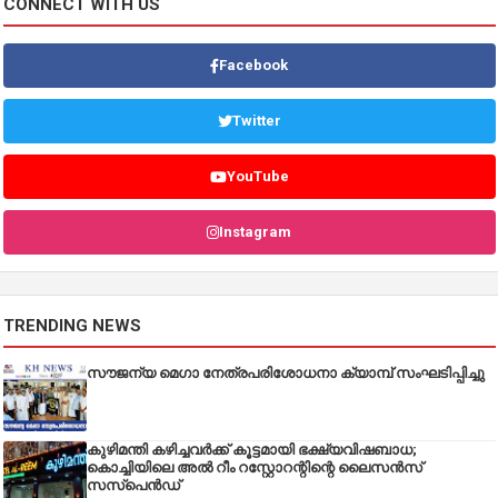
CONNECT WITH US
Facebook
Twitter
YouTube
Instagram
TRENDING NEWS
സൗജന്യ മെഗാ നേത്രപരിശോധനാ ക്യാമ്പ് സംഘടിപ്പിച്ചു
കുഴിമന്തി കഴിച്ചവർക്ക് കൂട്ടമായി ഭക്ഷ്യവിഷബാധ;
കൊച്ചിയിലെ അൽ റീം റസ്റ്റോറന്റിന്റെ ലൈസൻസ്
സസ്പെൻഡ്