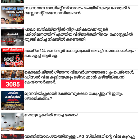
സംസ്ഥാന ബഡ്‌ജറ്റ് സ്വാഗതം ചെയ്ത് കേരള ഹോട്ടൽ &
റസ്റ്റോറന്റ് അസോസിയേഷൻ
പാലാ ബ്രില്ല്യന്റിൽ നീറ്റ് പരീക്ഷയ്ക്ക് തുടർ
പരിശീലനത്തിന് എത്തിയ വിദ്യാർത്ഥിനിയെ, ഹോസ്റ്റലിൽ
തൂങ്ങി മരിച്ച നിലയിൽ കണ്ടെത്തി
മെയ് 6ന് 24 മണിക്കൂർ ഹോട്ടലുകൾ അടച്ച് സമരം ചെയ്യും -
കെ.എച്ച്.ആർ.എ.
കൊമേർഷ്യൽ ഗ്യാസ് വിലവർധനയോടൊപ്പം പെട്രോൾ,
ഡീസല്‍ വില കൂട്ടിയേക്കും ഒഴിവാക്കാന്‍ കഴിയില്ലെന്ന്
കേന്ദ്രസര്‍ക്കാര്‍.
മുന്നറിയിപ്പുമായി ഭക്ഷ്യസുരക്ഷാ വകുപ്പ്ഇ,നി ഇതും
ശ്രദ്ധിക്കണം.?
ഹോട്ടലുകളിൽ ഈച്ച ഭരണം!
വാണിജ്യാവശ്യത്തിനുള്ള LPG സിലിണ്ടറിന്റെ വില കുറച്ചു