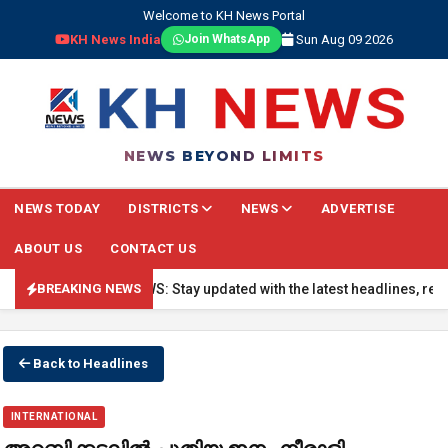
Welcome to KH News Portal
KH News India
Sun Aug 09 2026
Join WhatsApp
NEWS BEYOND LIMITS
NEWS TODAY
DISTRICTS
NEWS
ADVERTISE
ABOUT US
CONTACT US
🔴 BREAKING NEWS: Stay updated with the latest headlines, real-time
BREAKING NEWS
Back to Headlines
INTERNATIONAL