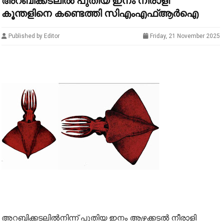
അറബിക്കടലിൽ പുതിയ ഇനം നീരാളി
കൂന്തളിനെ കണ്ടെത്തി സിഎംഎഫ്ആർഐ
Published by Editor
Friday, 21 November 2025
അറബിക്കടലിൽനിന്ന് പുതിയ ഇനം ആഴക്കടൽ നീരാളി