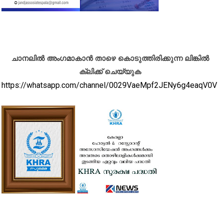
ചാനലിൽ അംഗമാകാൻ താഴെ കൊടുത്തിരിക്കുന്ന ലിങ്കിൽ
ക്ലിക്ക് ചെയ്യുക
https://whatsapp.com/channel/0029VaeMpf2JENy6g4eaqV0V