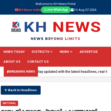
Welcome to KH News Portal
KH News India
Fri Aug 07 2026
Join WhatsApp
NEWS BEYOND LIMITS
NEWS TODAY
DISTRICTS
NEWS
ADVERTISE
ABOUT US
CONTACT US
BREAKING NEWS: Stay updated with the latest headlines, real-time nat
BREAKING NEWS
Back to Headlines
NATIONAL