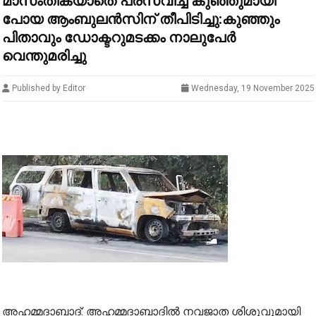
മാസംതികയാതെ പ്രസവിച്ച കുഞ്ഞുമായി
പോയ ആംബുലൻസിന് തീപിടിച്ചു:കുഞ്ഞും
പിതാവും ഡോക്ടറുമടക്കം നാലുപേർ
വെന്തുമരിച്ചു
Published by Editor
Wednesday, 19 November 2025
അഹമ്മദാബാദ്: അഹമ്മദാബാദില്‍ നവജാത ശിശുവുമായി