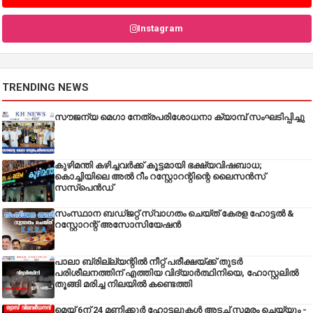
Instagram
TRENDING NEWS
സൗജന്യ മെഗാ നേത്രപരിശോധനാ ക്യാമ്പ് സംഘടിപ്പിച്ചു
കുഴിമന്തി കഴിച്ചവർക്ക് കൂട്ടമായി ഭക്ഷ്യവിഷബാധ;
കൊച്ചിയിലെ അൽ റീം റസ്റ്റോറന്റിന്റെ ലൈസൻസ്
സസ്പെൻഡ്
സംസ്ഥാന ബഡ്‌ജറ്റ് സ്വാഗതം ചെയ്ത് കേരള ഹോട്ടൽ &
റസ്റ്റോറന്റ് അസോസിയേഷൻ
പാലാ ബ്രില്ല്യന്റിൽ നീറ്റ് പരീക്ഷയ്ക്ക് തുടർ
പരിശീലനത്തിന് എത്തിയ വിദ്യാർത്ഥിനിയെ, ഹോസ്റ്റലിൽ
തൂങ്ങി മരിച്ച നിലയിൽ കണ്ടെത്തി
മെയ് 6ന് 24 മണിക്കൂർ ഹോട്ടലുകൾ അടച്ച് സമരം ചെയ്യും -