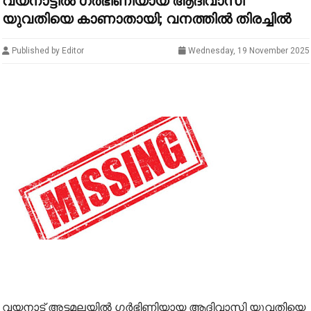
വയനാട്ടിൽ ഗർഭിണിയായ ആദിവാസി
യുവതിയെ കാണാതായി; വനത്തിൽ തിരച്ചിൽ
Published by Editor
Wednesday, 19 November 2025
വയനാട് അട്ടമലയിൽ ഗർഭിണിയായ ആദിവാസി യുവതിയെ