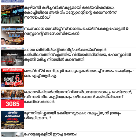
കുഴിമന്തി കഴിച്ചവർക്ക് കൂട്ടമായി ഭക്ഷ്യവിഷബാധ;
കൊച്ചിയിലെ അൽ റീം റസ്റ്റോറന്റിന്റെ ലൈസൻസ്
സസ്പെൻഡ്
സംസ്ഥാന ബഡ്‌ജറ്റ് സ്വാഗതം ചെയ്ത് കേരള ഹോട്ടൽ &
റസ്റ്റോറന്റ് അസോസിയേഷൻ
പാലാ ബ്രില്ല്യന്റിൽ നീറ്റ് പരീക്ഷയ്ക്ക് തുടർ
പരിശീലനത്തിന് എത്തിയ വിദ്യാർത്ഥിനിയെ, ഹോസ്റ്റലിൽ
തൂങ്ങി മരിച്ച നിലയിൽ കണ്ടെത്തി
മെയ് 6ന് 24 മണിക്കൂർ ഹോട്ടലുകൾ അടച്ച് സമരം ചെയ്യും -
കെ.എച്ച്.ആർ.എ.
കൊമേർഷ്യൽ ഗ്യാസ് വിലവർധനയോടൊപ്പം പെട്രോൾ,
ഡീസല്‍ വില കൂട്ടിയേക്കും ഒഴിവാക്കാന്‍ കഴിയില്ലെന്ന്
കേന്ദ്രസര്‍ക്കാര്‍.
മുന്നറിയിപ്പുമായി ഭക്ഷ്യസുരക്ഷാ വകുപ്പ്ഇ,നി ഇതും
ശ്രദ്ധിക്കണം.?
ഹോട്ടലുകളിൽ ഈച്ച ഭരണം!