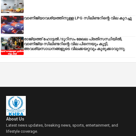
വാണിജ്യാവശ്യത്തിനുള്ള LPG സിലിണ്ടറിന്റെ വില കുറച്ചു
രാജ്യത്ത് ഹോട്ടൽ /ടൂറിസം മേഖല പ്രതിസന്ധിയിൽ,
വാണിജ്യ സിലിണ്ടറിന്റെ വില പിന്നെയും കൂട്ടി,
അവശ്യസാധനങ്ങളുടെ വിലക്കയറ്റവും കുരുക്കാവുന്നു.
About Us
Latest news updates, breaking news, sports, entertainment, and
lifestyle coverage.