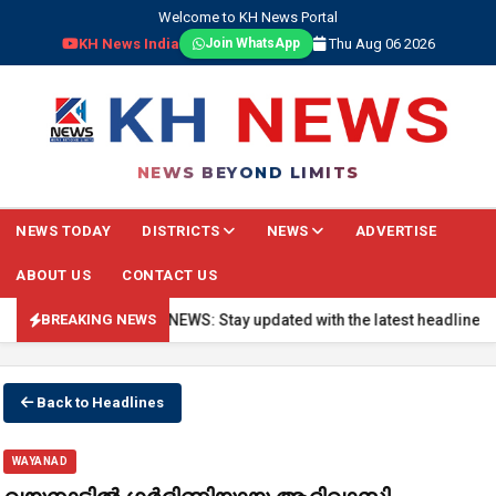
Welcome to KH News Portal
KH News India
Thu Aug 06 2026
Join WhatsApp
NEWS BEYOND LIMITS
NEWS TODAY
DISTRICTS
NEWS
ADVERTISE
ABOUT US
CONTACT US
🔴 BREAKING NEWS: Stay updated with the latest headlines, real
BREAKING NEWS
Back to Headlines
WAYANAD