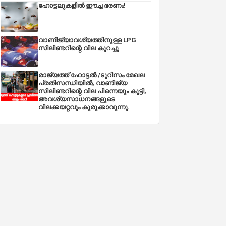
ഹോട്ടലുകളിൽ ഈച്ച ഭരണം!
വാണിജ്യാവശ്യത്തിനുള്ള LPG
സിലിണ്ടറിന്റെ വില കുറച്ചു
രാജ്യത്ത് ഹോട്ടൽ /ടൂറിസം മേഖല
പ്രതിസന്ധിയിൽ, വാണിജ്യ
സിലിണ്ടറിന്റെ വില പിന്നെയും കൂട്ടി,
അവശ്യസാധനങ്ങളുടെ
വിലക്കയറ്റവും കുരുക്കാവുന്നു.