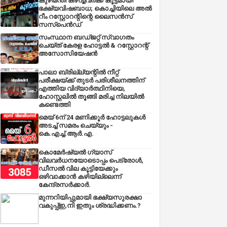
കുഴിമന്തി കഴിച്ചവർക്ക് കൂട്ടമായി
ഭക്ഷ്യവിഷബാധ; കൊച്ചിയിലെ അൽ
റീം റസ്റ്റോറന്റിന്റെ ലൈസൻസ്
സസ്പെൻഡ്
സംസ്ഥാന ബഡ്‌ജറ്റ് സ്വാഗതം
ചെയ്ത് കേരള ഹോട്ടൽ & റസ്റ്റോറന്റ്
അസോസിയേഷൻ
പാലാ ബ്രില്ല്യന്റിൽ നീറ്റ്
പരീക്ഷയ്ക്ക് തുടർ പരിശീലനത്തിന്
എത്തിയ വിദ്യാർത്ഥിനിയെ,
ഹോസ്റ്റലിൽ തൂങ്ങി മരിച്ച നിലയിൽ
കണ്ടെത്തി
മെയ് 6ന് 24 മണിക്കൂർ ഹോട്ടലുകൾ
അടച്ച് സമരം ചെയ്യും -
കെ.എച്ച്.ആർ.എ.
കൊമേർഷ്യൽ ഗ്യാസ്
വിലവർധനയോടൊപ്പം പെട്രോൾ,
ഡീസല്‍ വില കൂട്ടിയേക്കും
ഒഴിവാക്കാന്‍ കഴിയില്ലെന്ന്
കേന്ദ്രസര്‍ക്കാര്‍.
മുന്നറിയിപ്പുമായി ഭക്ഷ്യസുരക്ഷാ
വകുപ്പ്ഇ,നി ഇതും ശ്രദ്ധിക്കണം.?