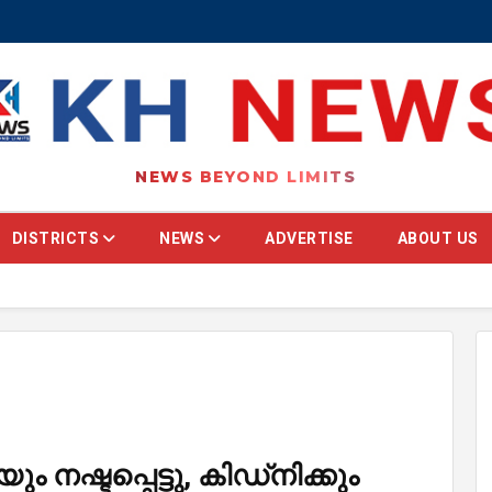
NEWS BEYOND LIMITS
DISTRICTS
NEWS
ADVERTISE
ABOUT US
ം നഷ്ടപ്പെട്ടു, കിഡ്‌നിക്കും