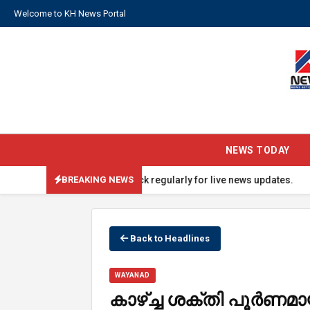
Welcome to KH News Portal
NEWS TODAY
TRENDING: Check back regularly for live news updates.
BREAKING NEWS
Back to Headlines
WAYANAD
കാഴ്ച്ച ശക്തി പൂ‍ർണമായു