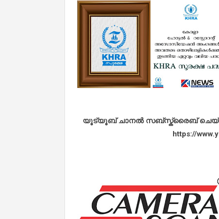
യൂട്യൂബ് ചാനൽ സബ്സ്ക്രൈബ് ചെയ്യുവ
https://www