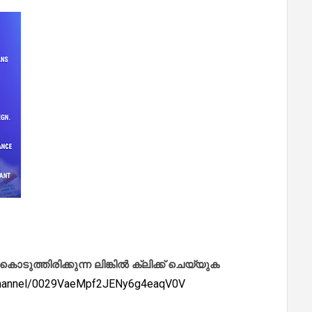
ത്തിരിക്കുന്ന ലിങ്കിൽ ക്ലിക്ക് ചെയ്യുക
/channel/0029VaeMpf2JENy6g4eaqV0V