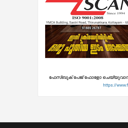
ഫേസ്ബുക് പേജ് ഫോളോ ചെയ്യുവാൻ താഴ
https://www