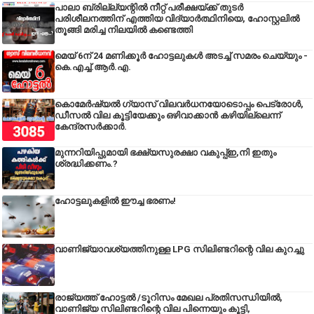
പാലാ ബ്രില്ല്യന്റിൽ നീറ്റ് പരീക്ഷയ്ക്ക് തുടർ
പരിശീലനത്തിന് എത്തിയ വിദ്യാർത്ഥിനിയെ, ഹോസ്റ്റലിൽ
തൂങ്ങി മരിച്ച നിലയിൽ കണ്ടെത്തി
മെയ് 6ന് 24 മണിക്കൂർ ഹോട്ടലുകൾ അടച്ച് സമരം ചെയ്യും -
കെ.എച്ച്.ആർ.എ.
കൊമേർഷ്യൽ ഗ്യാസ് വിലവർധനയോടൊപ്പം പെട്രോൾ,
ഡീസല്‍ വില കൂട്ടിയേക്കും ഒഴിവാക്കാന്‍ കഴിയില്ലെന്ന്
കേന്ദ്രസര്‍ക്കാര്‍.
മുന്നറിയിപ്പുമായി ഭക്ഷ്യസുരക്ഷാ വകുപ്പ്ഇ,നി ഇതും
ശ്രദ്ധിക്കണം.?
ഹോട്ടലുകളിൽ ഈച്ച ഭരണം!
വാണിജ്യാവശ്യത്തിനുള്ള LPG സിലിണ്ടറിന്റെ വില കുറച്ചു
രാജ്യത്ത് ഹോട്ടൽ /ടൂറിസം മേഖല പ്രതിസന്ധിയിൽ,
വാണിജ്യ സിലിണ്ടറിന്റെ വില പിന്നെയും കൂട്ടി,