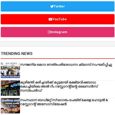
Twitter
YouTube
Instagram
TRENDING NEWS
സൗജന്യ മെഗാ നേത്രപരിശോധനാ ക്യാമ്പ് സംഘടിപ്പിച്ചു
കുഴിമന്തി കഴിച്ചവർക്ക് കൂട്ടമായി ഭക്ഷ്യവിഷബാധ;
കൊച്ചിയിലെ അൽ റീം റസ്റ്റോറന്റിന്റെ ലൈസൻസ്
സസ്പെൻഡ്
സംസ്ഥാന ബഡ്‌ജറ്റ് സ്വാഗതം ചെയ്ത് കേരള ഹോട്ടൽ &
റസ്റ്റോറന്റ് അസോസിയേഷൻ