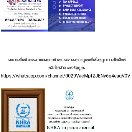
ചാനലിൽ അംഗമാകാൻ താഴെ കൊടുത്തിരിക്കുന്ന ലിങ്കിൽ
ക്ലിക്ക് ചെയ്യുക
https://whatsapp.com/channel/0029VaeMpf2JENy6g4eaqV0V