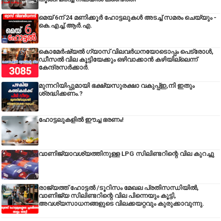
മെയ് 6ന് 24 മണിക്കൂർ ഹോട്ടലുകൾ അടച്ച് സമരം ചെയ്യും -
കെ.എച്ച്.ആർ.എ.
കൊമേർഷ്യൽ ഗ്യാസ് വിലവർധനയോടൊപ്പം പെട്രോൾ,
ഡീസല്‍ വില കൂട്ടിയേക്കും ഒഴിവാക്കാന്‍ കഴിയില്ലെന്ന്
കേന്ദ്രസര്‍ക്കാര്‍.
മുന്നറിയിപ്പുമായി ഭക്ഷ്യസുരക്ഷാ വകുപ്പ്ഇ,നി ഇതും
ശ്രദ്ധിക്കണം.?
ഹോട്ടലുകളിൽ ഈച്ച ഭരണം!
വാണിജ്യാവശ്യത്തിനുള്ള LPG സിലിണ്ടറിന്റെ വില കുറച്ചു
രാജ്യത്ത് ഹോട്ടൽ /ടൂറിസം മേഖല പ്രതിസന്ധിയിൽ,
വാണിജ്യ സിലിണ്ടറിന്റെ വില പിന്നെയും കൂട്ടി,
അവശ്യസാധനങ്ങളുടെ വിലക്കയറ്റവും കുരുക്കാവുന്നു.