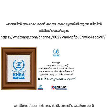
ചാനലിൽ അംഗമാകാൻ താഴെ കൊടുത്തിരിക്കുന്ന ലിങ്കിൽ
ക്ലിക്ക് ചെയ്യുക
https://whatsapp.com/channel/0029VaeMpf2JENy6g4eaqV0V
യൂട്യൂബ് ചാനൽ സബ്സ്ക്രൈബ് ചെയ്യുവാൻ