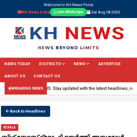
Welcome to KH News Portal
KH News India
Sat Aug 08 2026
Join WhatsApp
NEWS BEYOND LIMITS
NEWS TODAY
DISTRICTS
NEWS
ADVERTISE
ABOUT US
CONTACT US
🔴 BREAKING NEWS: Stay updated with the latest headlines, real-time
BREAKING NEWS
Back to Headlines
KERALA