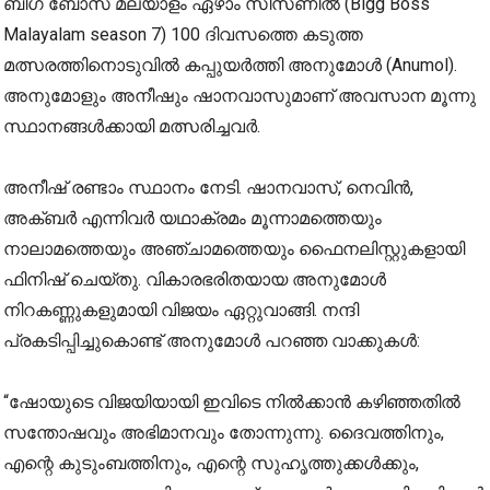
ബിഗ് ബോസ് മലയാളം ഏഴാം സീസണിൽ (Bigg Boss
Malayalam season 7) 100 ദിവസത്തെ കടുത്ത
മത്സരത്തിനൊടുവിൽ കപ്പുയർത്തി അനുമോൾ (Anumol).
അനുമോളും അനീഷും ഷാനവാസുമാണ് അവസാന മൂന്നു
സ്ഥാനങ്ങൾക്കായി മത്സരിച്ചവർ.
അനീഷ് രണ്ടാം സ്ഥാനം നേടി. ഷാനവാസ്, നെവിൻ,
അക്ബർ എന്നിവർ യഥാക്രമം മൂന്നാമത്തെയും
നാലാമത്തെയും അഞ്ചാമത്തെയും ഫൈനലിസ്റ്റുകളായി
ഫിനിഷ് ചെയ്തു. വികാരഭരിതയായ അനുമോൾ
നിറകണ്ണുകളുമായി വിജയം ഏറ്റുവാങ്ങി. നന്ദി
പ്രകടിപ്പിച്ചുകൊണ്ട് അനുമോൾ പറഞ്ഞ വാക്കുകൾ:
“ഷോയുടെ വിജയിയായി ഇവിടെ നിൽക്കാൻ കഴിഞ്ഞതിൽ
സന്തോഷവും അഭിമാനവും തോന്നുന്നു. ദൈവത്തിനും,
എന്റെ കുടുംബത്തിനും, എന്റെ സുഹൃത്തുക്കൾക്കും,