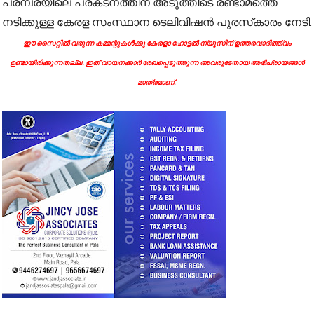
പരമ്പരയിലെ പ്രകടനത്തിന് അടുത്തിടെ രണ്ടാമത്തെ
നടിക്കുള്ള കേരള സംസ്ഥാന ടെലിവിഷൻ പുരസ്‌കാരം നേടി.
ഈ സൈറ്റിൽ വരുന്ന കമ്മന്റുകൾക്കു കേരളാ ഹോട്ടൽ ന്യൂസിന് ഉത്തരവാദിത്ത്വം
ഉണ്ടായിരിക്കുന്നതല്ല. ഇത് വായനക്കാർ രേഖപ്പെടുത്തുന്ന അവരുടേതായ അഭിപ്രായങ്ങൾ
മാത്രമാണ്.