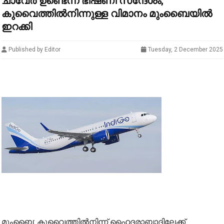
ചാവേർ ഉണ്ടെന്ന് ഭീഷണി സന്ദേശം;
കുവൈത്തിൽനിന്നുള്ള വിമാനം മുംബൈയിൽ
ഇറക്കി
Published by Editor
Tuesday, 2 December 2025
മുംബൈ: കുവൈത്തിൽനിന്ന് ഹൈദരാബാദിലേക്ക്