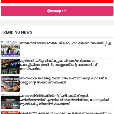
Instagram
TRENDING NEWS
സൗജന്യ മെഗാ നേത്രപരിശോധനാ ക്യാമ്പ് സംഘടിപ്പിച്ചു
കുഴിമന്തി കഴിച്ചവർക്ക് കൂട്ടമായി ഭക്ഷ്യവിഷബാധ;
കൊച്ചിയിലെ അൽ റീം റസ്റ്റോറന്റിന്റെ ലൈസൻസ്
സസ്പെൻഡ്
സംസ്ഥാന ബഡ്‌ജറ്റ് സ്വാഗതം ചെയ്ത് കേരള ഹോട്ടൽ &
റസ്റ്റോറന്റ് അസോസിയേഷൻ
പാലാ ബ്രില്ല്യന്റിൽ നീറ്റ് പരീക്ഷയ്ക്ക് തുടർ
പരിശീലനത്തിന് എത്തിയ വിദ്യാർത്ഥിനിയെ, ഹോസ്റ്റലിൽ
തൂങ്ങി മരിച്ച നിലയിൽ കണ്ടെത്തി
മെയ് 6ന് 24 മണിക്കൂർ ഹോട്ടലുകൾ അടച്ച് സമരം ചെയ്യും -