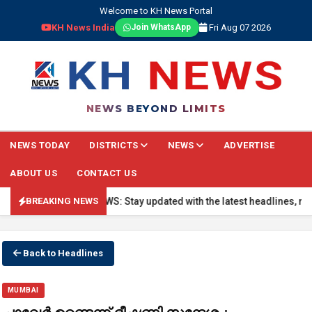
Welcome to KH News Portal
KH News India
Fri Aug 07 2026
Join WhatsApp
NEWS BEYOND LIMITS
NEWS TODAY
DISTRICTS
NEWS
ADVERTISE
ABOUT US
CONTACT US
🔴 BREAKING NEWS: Stay updated with the latest headlines, real-ti
BREAKING NEWS
Back to Headlines
MUMBAI