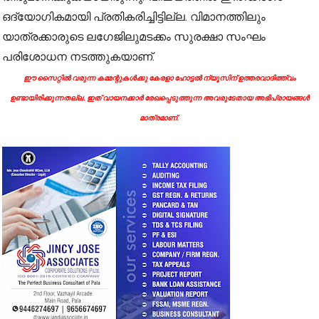
ഒദ്യോഗികമായി പ്രതികരിച്ചിട്ടില്ല. വിമാനത്തിലും
യാത്രക്കാരുടെ ലഗേജിലുമടക്കം സുരക്ഷാ സംഘം
പരിശോധന നടത്തുകയാണ്.
ഈ സൈറ്റിൽ വരുന്ന കമ്മന്റുകൾക്കു കേരളാ ഹോട്ടൽ ന്യൂസിന് ഉത്തരവാദിത്ത്വം
ഉണ്ടായിരിക്കുന്നതല്ല. ഇത് വായനക്കാർ രേഖപ്പെടുത്തുന്ന അവരുടേതായ അഭിപ്രായങ്ങൾ
മാത്രമാണ്.