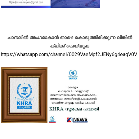
ചാനലിൽ അംഗമാകാൻ താഴെ കൊടുത്തിരിക്കുന്ന ലിങ്കിൽ
ക്ലിക്ക് ചെയ്യുക
https://whatsapp.com/channel/0029VaeMpf2JENy6g4eaqV0V