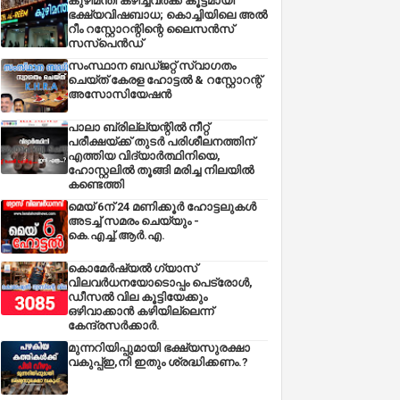
കുഴിമന്തി കഴിച്ചവർക്ക് കൂട്ടമായി
ഭക്ഷ്യവിഷബാധ; കൊച്ചിയിലെ അൽ
റീം റസ്റ്റോറന്റിന്റെ ലൈസൻസ്
സസ്പെൻഡ്
സംസ്ഥാന ബഡ്‌ജറ്റ് സ്വാഗതം
ചെയ്ത് കേരള ഹോട്ടൽ & റസ്റ്റോറന്റ്
അസോസിയേഷൻ
പാലാ ബ്രില്ല്യന്റിൽ നീറ്റ്
പരീക്ഷയ്ക്ക് തുടർ പരിശീലനത്തിന്
എത്തിയ വിദ്യാർത്ഥിനിയെ,
ഹോസ്റ്റലിൽ തൂങ്ങി മരിച്ച നിലയിൽ
കണ്ടെത്തി
മെയ് 6ന് 24 മണിക്കൂർ ഹോട്ടലുകൾ
അടച്ച് സമരം ചെയ്യും -
കെ.എച്ച്.ആർ.എ.
കൊമേർഷ്യൽ ഗ്യാസ്
വിലവർധനയോടൊപ്പം പെട്രോൾ,
ഡീസല്‍ വില കൂട്ടിയേക്കും
ഒഴിവാക്കാന്‍ കഴിയില്ലെന്ന്
കേന്ദ്രസര്‍ക്കാര്‍.
മുന്നറിയിപ്പുമായി ഭക്ഷ്യസുരക്ഷാ
വകുപ്പ്ഇ,നി ഇതും ശ്രദ്ധിക്കണം.?