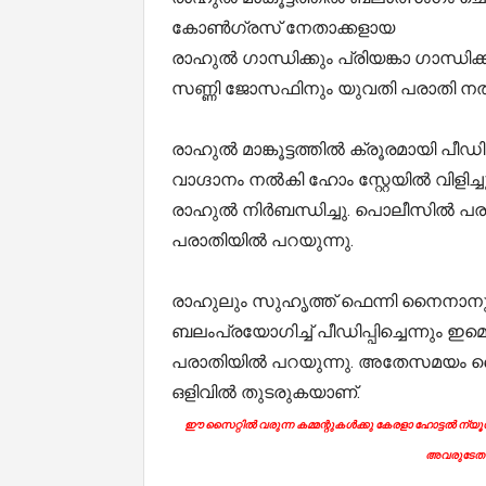
കോൺഗ്രസ് നേതാക്കളായ
രാഹുൽ ഗാന്ധിക്കും പ്രിയങ്കാ ഗാന്ധ
സണ്ണി ജോസഫിനും യുവതി പരാതി നൽ
രാഹുൽ മാങ്കൂട്ടത്തിൽ ക്രൂരമായി പീഡി
വാഗ്ദാനം നൽകി ഹോം സ്റ്റേയിൽ വിളിച്
രാഹുൽ നിർബന്ധിച്ചു. പൊലീസിൽ പര
പരാതിയിൽ പറയുന്നു.
രാഹുലും സുഹൃത്ത് ഫെന്നി നൈനാനും ച
ബലംപ്രയോഗിച്ച് പീഡിപ്പിച്ചെന്നും 
പരാതിയിൽ പറയുന്നു. അതേസമയം 
ഒളിവിൽ തുടരുകയാണ്.
ഈ സൈറ്റിൽ വരുന്ന കമ്മന്റുകൾക്കു കേരളാ ഹോട്ടൽ ന്യൂസി
അവരുടേതാ