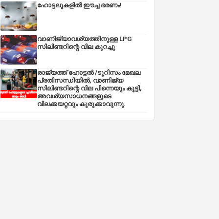
ഹോട്ടലുകളിൽ ഈച്ച ഭരണം!
വാണിജ്യാവശ്യത്തിനുള്ള LPG
സിലിണ്ടറിന്റെ വില കുറച്ചു
രാജ്യത്ത് ഹോട്ടൽ /ടൂറിസം മേഖല
പ്രതിസന്ധിയിൽ, വാണിജ്യ
സിലിണ്ടറിന്റെ വില പിന്നെയും കൂട്ടി,
അവശ്യസാധനങ്ങളുടെ
വിലക്കയറ്റവും കുരുക്കാവുന്നു.