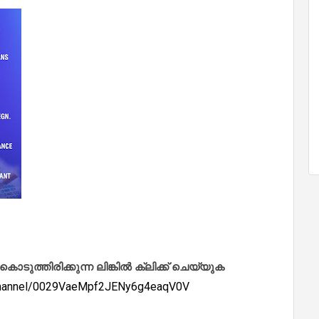
ത്തിരിക്കുന്ന ലിങ്കിൽ ക്ലിക്ക് ചെയ്യുക
/channel/0029VaeMpf2JENy6g4eaqV0V