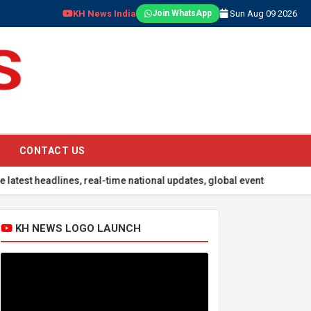
KH News India
Sun Aug 09 2026
Join WhatsApp
CONTACT US
dlines, real-time national updates, global events, sports scores, a
KH NEWS LOGO LAUNCH