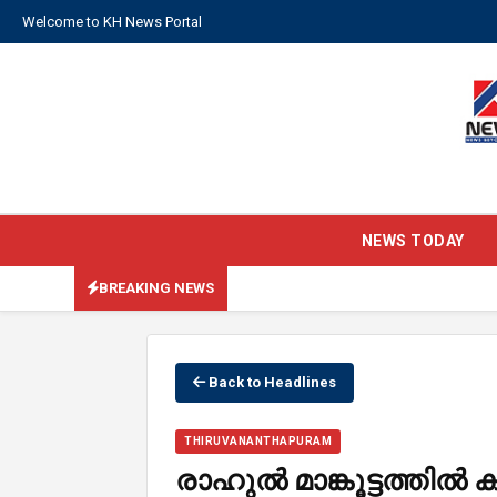
Welcome to KH News Portal
NEWS TODAY
BREAKING NEWS
Back to Headlines
THIRUVANANTHAPURAM
രാഹുൽ മാങ്കൂട്ടത്തിൽ ക