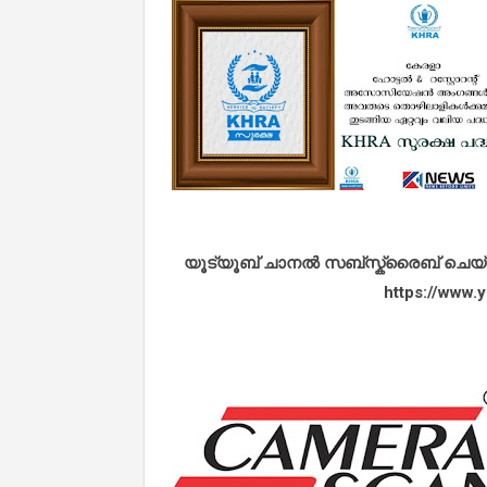
യൂട്യൂബ് ചാനൽ സബ്സ്ക്രൈബ് ചെയ്യുവ
https://www