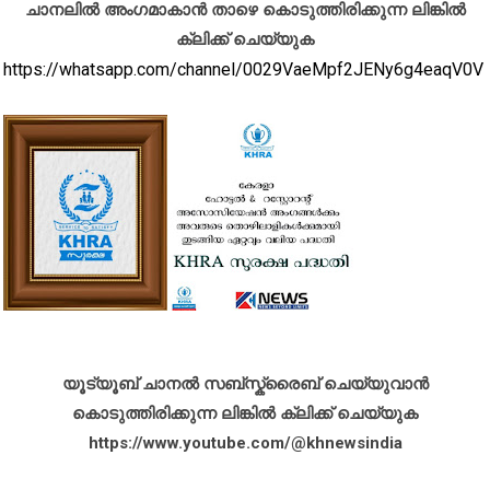
ചാനലിൽ അംഗമാകാൻ താഴെ കൊടുത്തിരിക്കുന്ന ലിങ്കിൽ
ക്ലിക്ക് ചെയ്യുക
https://whatsapp.com/channel/0029VaeMpf2JENy6g4eaqV0V
യൂട്യൂബ് ചാനൽ സബ്സ്ക്രൈബ് ചെയ്യുവാൻ
കൊടുത്തിരിക്കുന്ന ലിങ്കിൽ ക്ലിക്ക് ചെയ്യുക
https://www.youtube.com/@khnewsindia