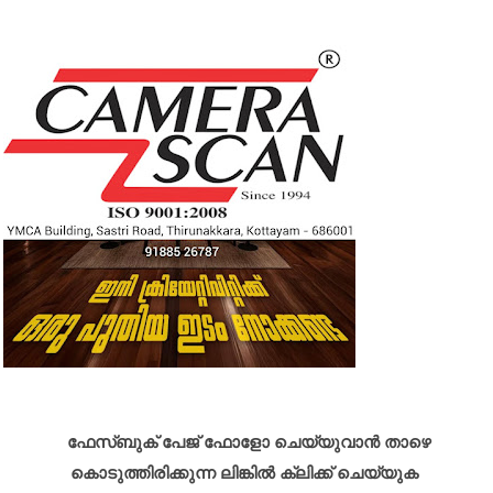
ഫേസ്ബുക് പേജ് ഫോളോ ചെയ്യുവാൻ താഴെ
കൊടുത്തിരിക്കുന്ന ലിങ്കിൽ ക്ലിക്ക് ചെയ്യുക