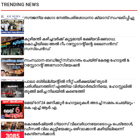
TRENDING NEWS
സൗജന്യ മെഗാ നേത്രപരിശോധനാ ക്യാമ്പ് സംഘടിപ്പിച്ചു
കുഴിമന്തി കഴിച്ചവർക്ക് കൂട്ടമായി ഭക്ഷ്യവിഷബാധ;
കൊച്ചിയിലെ അൽ റീം റസ്റ്റോറന്റിന്റെ ലൈസൻസ്
സസ്പെൻഡ്
സംസ്ഥാന ബഡ്‌ജറ്റ് സ്വാഗതം ചെയ്ത് കേരള ഹോട്ടൽ &
റസ്റ്റോറന്റ് അസോസിയേഷൻ
പാലാ ബ്രില്ല്യന്റിൽ നീറ്റ് പരീക്ഷയ്ക്ക് തുടർ
പരിശീലനത്തിന് എത്തിയ വിദ്യാർത്ഥിനിയെ, ഹോസ്റ്റലിൽ
തൂങ്ങി മരിച്ച നിലയിൽ കണ്ടെത്തി
മെയ് 6ന് 24 മണിക്കൂർ ഹോട്ടലുകൾ അടച്ച് സമരം ചെയ്യും -
കെ.എച്ച്.ആർ.എ.
കൊമേർഷ്യൽ ഗ്യാസ് വിലവർധനയോടൊപ്പം പെട്രോൾ,
ഡീസല്‍ വില കൂട്ടിയേക്കും ഒഴിവാക്കാന്‍ കഴിയില്ലെന്ന്
കേന്ദ്രസര്‍ക്കാര്‍.