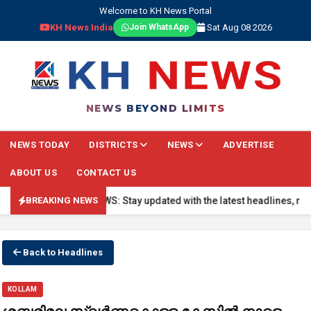
Welcome to KH News Portal
KH News India
Sat Aug 08 2026
Join WhatsApp
NEWS BEYOND LIMITS
NEWS TODAY
DISTRICTS
NEWS
ADVERTISE
ABOUT US
CONTACT US
🔴 BREAKING NEWS: Stay updated with the latest headlines, real-time
BREAKING NEWS
Back to Headlines
KOLLAM