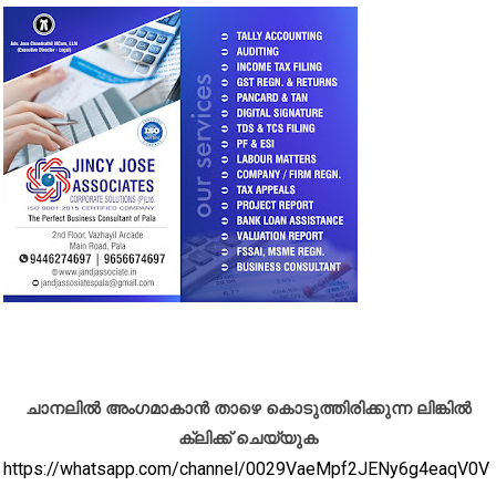
ചാനലിൽ അംഗമാകാൻ താഴെ കൊടുത്തിരിക്കുന്ന ലിങ്കിൽ
ക്ലിക്ക് ചെയ്യുക
https://whatsapp.com/channel/0029VaeMpf2JENy6g4eaqV0V