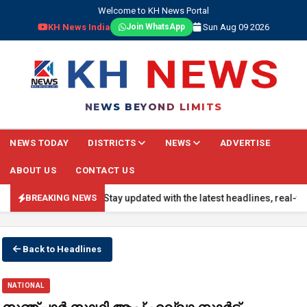
Welcome to KH News Portal
KH News India
Sun Aug 09 2026
Join WhatsApp
NEWS BEYOND LIMITS
NEWS TODAY
DISTRICTS
NEWS
ADVERTISE
ABOUT US
CONTACT US
 BREAKING NEWS: Stay updated with the latest headlines, real-time n
BREAKING NEWS
Back to Headlines
NATIONAL