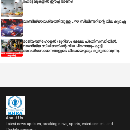
ഹോട്ടലുകളിൽ ഈച്ച ഭരണം!
വാണിജ്യാവശ്യത്തിനുള്ള LPG സിലിണ്ടറിന്റെ വില കുറച്ചു
രാജ്യത്ത് ഹോട്ടൽ /ടൂറിസം മേഖല പ്രതിസന്ധിയിൽ,
വാണിജ്യ സിലിണ്ടറിന്റെ വില പിന്നെയും കൂട്ടി,
അവശ്യസാധനങ്ങളുടെ വിലക്കയറ്റവും കുരുക്കാവുന്നു.
About Us
Latest news updates, breaking news, sports, entertainment, and
lifestyle coverage.