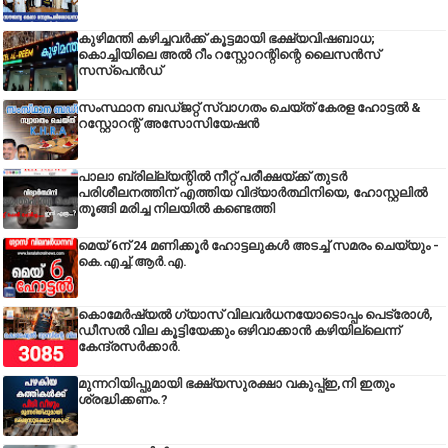
കുഴിമന്തി കഴിച്ചവർക്ക് കൂട്ടമായി ഭക്ഷ്യവിഷബാധ;
കൊച്ചിയിലെ അൽ റീം റസ്റ്റോറന്റിന്റെ ലൈസൻസ്
സസ്പെൻഡ്
സംസ്ഥാന ബഡ്‌ജറ്റ് സ്വാഗതം ചെയ്ത് കേരള ഹോട്ടൽ &
റസ്റ്റോറന്റ് അസോസിയേഷൻ
പാലാ ബ്രില്ല്യന്റിൽ നീറ്റ് പരീക്ഷയ്ക്ക് തുടർ
പരിശീലനത്തിന് എത്തിയ വിദ്യാർത്ഥിനിയെ, ഹോസ്റ്റലിൽ
തൂങ്ങി മരിച്ച നിലയിൽ കണ്ടെത്തി
മെയ് 6ന് 24 മണിക്കൂർ ഹോട്ടലുകൾ അടച്ച് സമരം ചെയ്യും -
കെ.എച്ച്.ആർ.എ.
കൊമേർഷ്യൽ ഗ്യാസ് വിലവർധനയോടൊപ്പം പെട്രോൾ,
ഡീസല്‍ വില കൂട്ടിയേക്കും ഒഴിവാക്കാന്‍ കഴിയില്ലെന്ന്
കേന്ദ്രസര്‍ക്കാര്‍.
മുന്നറിയിപ്പുമായി ഭക്ഷ്യസുരക്ഷാ വകുപ്പ്ഇ,നി ഇതും
ശ്രദ്ധിക്കണം.?