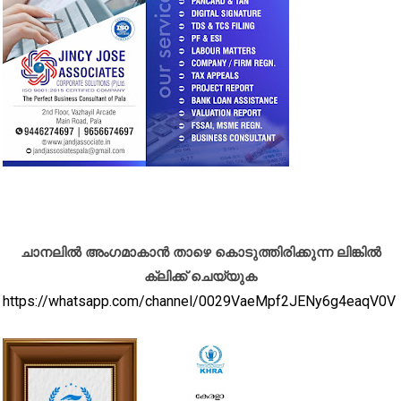
ചാനലിൽ അംഗമാകാൻ താഴെ കൊടുത്തിരിക്കുന്ന ലിങ്കിൽ
ക്ലിക്ക് ചെയ്യുക
https://whatsapp.com/channel/0029VaeMpf2JENy6g4eaqV0V