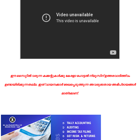
ഈ സൈറ്റിൽ വരുന്ന കമ്മന്റുകൾക്കു കേരളാ ഹോട്ടൽ ന്യൂസിന് ഉത്തരവാദിത്ത്വം
ഉണ്ടായിരിക്കുന്നതല്ല. ഇത് വായനക്കാർ രേഖപ്പെടുത്തുന്ന അവരുടേതായ അഭിപ്രായങ്ങൾ
മാത്രമാണ്.