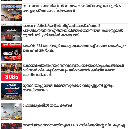
സംസ്ഥാന ബഡ്‌ജറ്റ് സ്വാഗതം ചെയ്ത് കേരള ഹോട്ടൽ &
റസ്റ്റോറന്റ് അസോസിയേഷൻ
പാലാ ബ്രില്ല്യന്റിൽ നീറ്റ് പരീക്ഷയ്ക്ക് തുടർ
പരിശീലനത്തിന് എത്തിയ വിദ്യാർത്ഥിനിയെ, ഹോസ്റ്റലിൽ
തൂങ്ങി മരിച്ച നിലയിൽ കണ്ടെത്തി
മെയ് 6ന് 24 മണിക്കൂർ ഹോട്ടലുകൾ അടച്ച് സമരം ചെയ്യും -
കെ.എച്ച്.ആർ.എ.
കൊമേർഷ്യൽ ഗ്യാസ് വിലവർധനയോടൊപ്പം പെട്രോൾ,
ഡീസല്‍ വില കൂട്ടിയേക്കും ഒഴിവാക്കാന്‍ കഴിയില്ലെന്ന്
കേന്ദ്രസര്‍ക്കാര്‍.
മുന്നറിയിപ്പുമായി ഭക്ഷ്യസുരക്ഷാ വകുപ്പ്ഇ,നി ഇതും
ശ്രദ്ധിക്കണം.?
ഹോട്ടലുകളിൽ ഈച്ച ഭരണം!
വാണിജ്യാവശ്യത്തിനുള്ള LPG സിലിണ്ടറിന്റെ വില കുറച്ചു