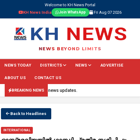
Welcome to KH News Portal
KH News India
Fri Aug 07 2026
Join WhatsApp
NEWS BEYOND LIMITS
NEWS TODAY
DISTRICTS
NEWS
ADVERTISE
ABOUT US
CONTACT US
regularly for live news updates.
BREAKING NEWS
Back to Headlines
INTERNATIONAL