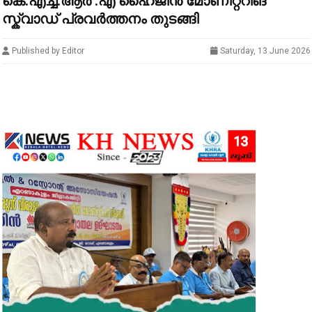
കെ.എച്ച്.ആർ .എ ഹൈജീൻ മോണിറ്ററിങ്
സ്ക്വാഡ് പ്രവർത്തനം തുടങ്ങി
Published by Editor
Saturday, 13 June 2026