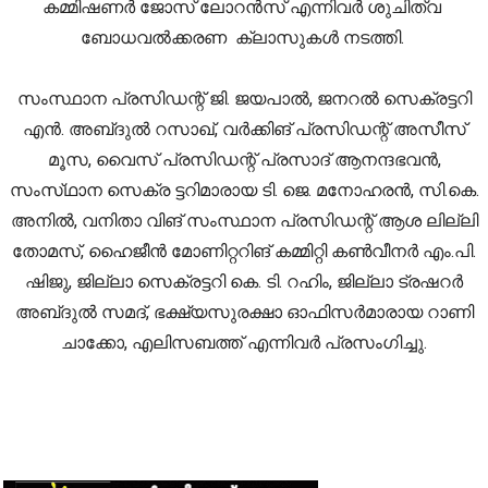
കമ്മിഷണർ ജോസ് ലോറൻസ് എന്നിവർ ശുചിത്വ
ബോധവൽക്കരണ ക്ലാസുകൾ നടത്തി.
സംസ്ഥാന പ്രസിഡന്റ് ജി. ജയപാൽ, ജനറൽ സെക്രട്ടറി
എൻ. അബ്‌ദുൽ റസാഖ്, വർക്കിങ് പ്രസിഡന്റ് അസീസ്
മൂസ, വൈസ് പ്രസിഡന്റ് പ്രസാദ് ആനന്ദഭവൻ,
സംസ്‌ഥാന സെക്ര ട്ടറിമാരായ ടി. ജെ. മനോഹരൻ, സി.കെ.
അനിൽ, വനിതാ വിങ് സംസ്ഥാന പ്രസിഡന്റ് ആശ ലില്ലി
തോമസ്, ഹൈജീൻ മോണിറ്ററിങ് കമ്മിറ്റി കൺവീനർ എം.പി.
ഷിജു, ജില്ലാ സെക്രട്ടറി കെ. ടി. റഹിം, ജില്ലാ ട്രഷറർ
അബ്‌ദുൽ സമദ്, ഭക്ഷ്യസുരക്ഷാ ഓഫിസർമാരായ റാണി
ചാക്കോ, എലിസബത്ത് എന്നിവർ പ്രസംഗിച്ചു.