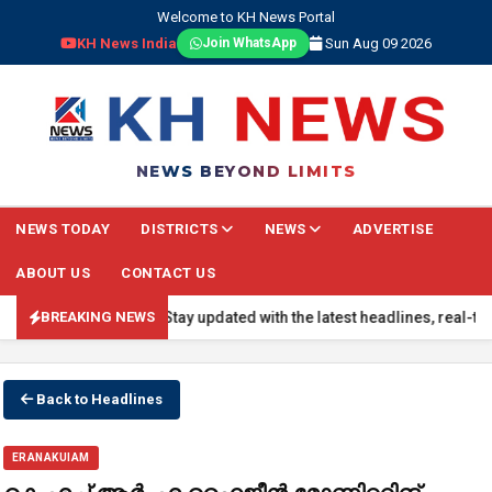
Welcome to KH News Portal
KH News India
Sun Aug 09 2026
Join WhatsApp
NEWS BEYOND LIMITS
NEWS TODAY
DISTRICTS
NEWS
ADVERTISE
ABOUT US
CONTACT US
REAKING NEWS: Stay updated with the latest headlines, real-time nati
BREAKING NEWS
Back to Headlines
ERANAKUIAM