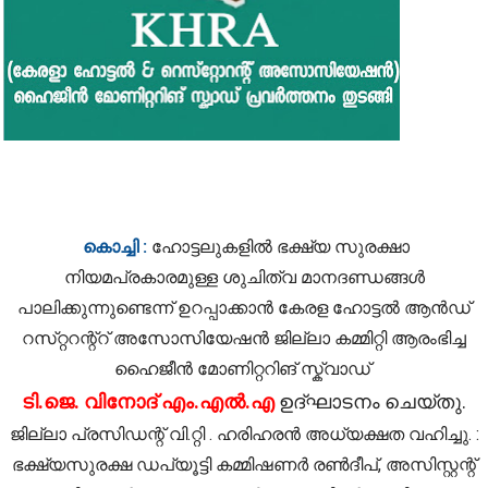
കൊച്ചി :
ഹോട്ടലുകളിൽ ഭക്ഷ്യ സുരക്ഷാ
നിയമപ്രകാരമുള്ള ശുചിത്വ മാനദണ്ഡങ്ങൾ
പാലിക്കുന്നുണ്ടെന്ന് ഉറപ്പാക്കാൻ കേരള ഹോട്ടൽ ആൻഡ്
റസ്‌റ്ററന്റ്റ് അസോസിയേഷൻ ജില്ലാ കമ്മിറ്റി ആരംഭിച്ച
ഹൈജീൻ മോണിറ്ററിങ് സ്ക്വാഡ്
ടി.ജെ. വിനോദ് എം.എൽ.എ
ഉദ്ഘാടനം ചെയ്തു.
ജില്ലാ പ്രസിഡന്റ് വി.റ്റി . ഹരിഹരൻ അധ്യക്ഷത വഹിച്ചു. :
ഭക്ഷ്യസുരക്ഷ ഡപ്യൂട്ടി കമ്മിഷണർ രൺദീപ്, അസിസ്റ്റന്റ്