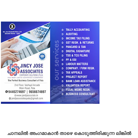
ചാനലിൽ അംഗമാകാൻ താഴെ കൊടുത്തിരിക്കുന്ന ലിങ്കിൽ