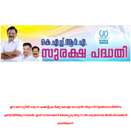
ഈ സൈറ്റിൽ വരുന്ന കമ്മന്റുകൾക്കു കേരളാ ഹോട്ടൽ ന്യൂസിന് ഉത്തരവാദിത്ത്വം
ഉണ്ടായിരിക്കുന്നതല്ല. ഇത് വായനക്കാർ രേഖപ്പെടുത്തുന്ന അവരുടേതായ അഭിപ്രായങ്ങൾ
മാത്രമാണ്.