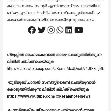
ക​ളാ​യ സ​ലാം, ഗ​ഫൂ​ർ എ​ന്നി​വ​രാ​ണ് അ​പ​ക​ട​ത്തി​ലാ​
ണ് മ​രി​ച്ച​ത്. ല­​ക്ഷ്യ­​ദ്വീ­​പി​ല്‍­​നി­​ന്ന് ബേ­​പ്പൂ­​രി­​ലേ­​ക്ക് ച­​ര­​
ക്കു­​മാ­​യി പോ­​കു­​ന്ന­​തി­​നി­​ടെ­​യാ­​യി­​രു­​ന്നു അ­​പ­​ക​ടം.
ഗ്രൂപ്പിൽ അംഗമാകുവാൻ താഴെ കൊടുത്തിരിക്കുന്ന
ലിങ്കിൽ ക്ലിക്ക് ചെയ്യുക
https://chat.whatsapp.com/JKsmnMxdDaeL94JIFxmjBE
യൂട്യൂബ് ചാനൽ സബ്സ്ക്രൈബ് ചെയ്യുവാൻ
കൊടുത്തിരിക്കുന്ന ലിങ്കിൽ ക്ലിക്ക് ചെയ്യുക
https://www.youtube.com/@keralahotelnews
ഫേസ്ബുക് പേജ് ഫോളോ ചെയ്യുവാൻ താഴെ