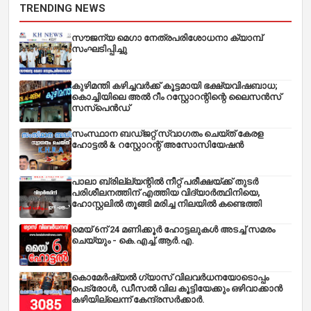
TRENDING NEWS
സൗജന്യ മെഗാ നേത്രപരിശോധനാ ക്യാമ്പ്
സംഘടിപ്പിച്ചു
കുഴിമന്തി കഴിച്ചവർക്ക് കൂട്ടമായി ഭക്ഷ്യവിഷബാധ;
കൊച്ചിയിലെ അൽ റീം റസ്റ്റോറന്റിന്റെ ലൈസൻസ്
സസ്പെൻഡ്
സംസ്ഥാന ബഡ്‌ജറ്റ് സ്വാഗതം ചെയ്ത് കേരള
ഹോട്ടൽ & റസ്റ്റോറന്റ് അസോസിയേഷൻ
പാലാ ബ്രില്ല്യന്റിൽ നീറ്റ് പരീക്ഷയ്ക്ക് തുടർ
പരിശീലനത്തിന് എത്തിയ വിദ്യാർത്ഥിനിയെ,
ഹോസ്റ്റലിൽ തൂങ്ങി മരിച്ച നിലയിൽ കണ്ടെത്തി
മെയ് 6ന് 24 മണിക്കൂർ ഹോട്ടലുകൾ അടച്ച് സമരം
ചെയ്യും - കെ.എച്ച്.ആർ.എ.
കൊമേർഷ്യൽ ഗ്യാസ് വിലവർധനയോടൊപ്പം
പെട്രോൾ, ഡീസല്‍ വില കൂട്ടിയേക്കും ഒഴിവാക്കാന്‍
കഴിയില്ലെന്ന് കേന്ദ്രസര്‍ക്കാര്‍.