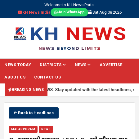
Welcome to KH News Portal
KH News India
Sat Aug 08 2026
Join WhatsApp
NEWS BEYOND LIMITS
NEWS TODAY
DISTRICTS
NEWS
ADVERTISE
ABOUT US
CONTACT US
🔴 BREAKING NEWS: Stay updated with the latest headlines, real-ti
BREAKING NEWS
Back to Headlines
MALAPPURAM
NEWS