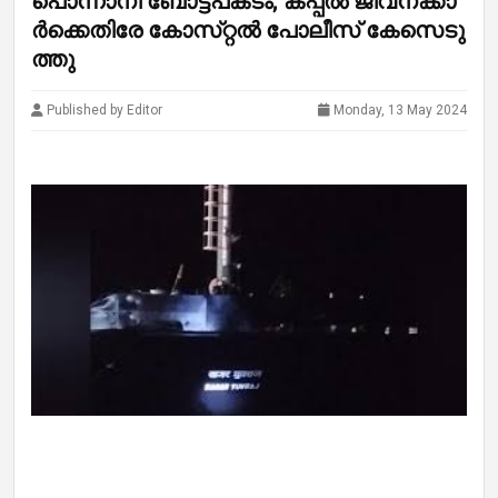
പൊ­​ന്നാ­​നി ബോ­​ട്ട­​പ​ക​ടം; ക­​പ്പ​ല്‍ ജീ­​വ­​ന­​ക്കാ​
ര്‍­​ക്കെ­​തി­​രേ കോ­​സ്­​റ്റ​ല്‍ പോ­​ലീ­​സ് കേ­​സെ­​ടു­​
ത്തു
Published by Editor
Monday, 13 May 2024