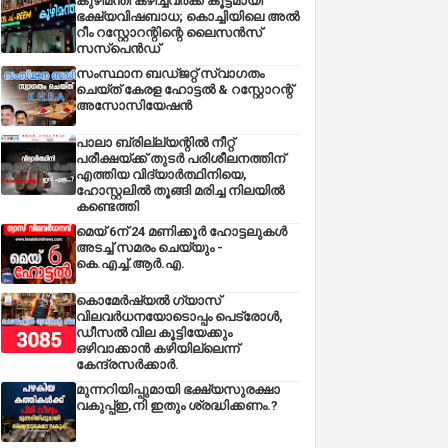
കുഴിമന്തി കഴിച്ചവർക്ക് കൂട്ടമായി
ഭക്ഷ്യവിഷബാധ; കൊച്ചിയിലെ അൽ
റീം റസ്റ്റോറന്റിന്റെ ലൈസൻസ്
സസ്പെൻഡ്
സംസ്ഥാന ബഡ്‌ജറ്റ് സ്വാഗതം
ചെയ്ത് കേരള ഹോട്ടൽ & റസ്റ്റോറന്റ്
അസോസിയേഷൻ
പാലാ ബ്രില്ല്യന്റിൽ നീറ്റ്
പരീക്ഷയ്ക്ക് തുടർ പരിശീലനത്തിന്
എത്തിയ വിദ്യാർത്ഥിനിയെ,
ഹോസ്റ്റലിൽ തൂങ്ങി മരിച്ച നിലയിൽ
കണ്ടെത്തി
മെയ് 6ന് 24 മണിക്കൂർ ഹോട്ടലുകൾ
അടച്ച് സമരം ചെയ്യും -
കെ.എച്ച്.ആർ.എ.
കൊമേർഷ്യൽ ഗ്യാസ്
വിലവർധനയോടൊപ്പം പെട്രോൾ,
ഡീസല്‍ വില കൂട്ടിയേക്കും
ഒഴിവാക്കാന്‍ കഴിയില്ലെന്ന്
കേന്ദ്രസര്‍ക്കാര്‍.
മുന്നറിയിപ്പുമായി ഭക്ഷ്യസുരക്ഷാ
വകുപ്പ്ഇ,നി ഇതും ശ്രദ്ധിക്കണം.?