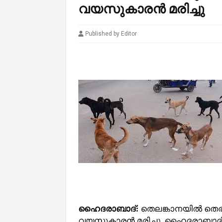
വയസുകാരൻ മരിച്ചു
Published by Editor
ഹൈദരാബാദ്:
തെലങ്കാനയില്‍ തെര
വയസുകാരൻ മരിച്ചു. ഹൈദരാബാദി