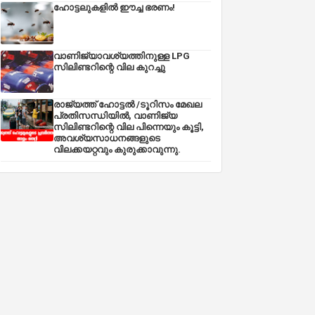
ഹോട്ടലുകളിൽ ഈച്ച ഭരണം!
വാണിജ്യാവശ്യത്തിനുള്ള LPG
സിലിണ്ടറിന്റെ വില കുറച്ചു
രാജ്യത്ത് ഹോട്ടൽ /ടൂറിസം മേഖല
പ്രതിസന്ധിയിൽ, വാണിജ്യ
സിലിണ്ടറിന്റെ വില പിന്നെയും കൂട്ടി,
അവശ്യസാധനങ്ങളുടെ
വിലക്കയറ്റവും കുരുക്കാവുന്നു.