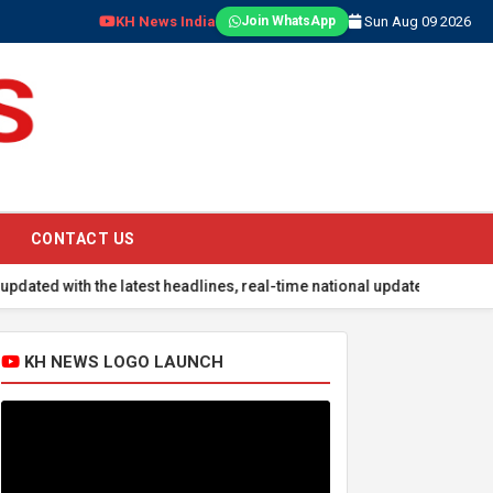
KH News India
Sun Aug 09 2026
Join WhatsApp
CONTACT US
 the latest headlines, real-time national updates, global events, sp
KH NEWS LOGO LAUNCH