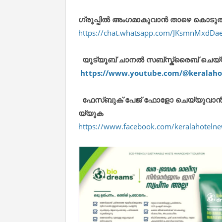
ഗ്രൂപ്പിൽ അംഗമാകുവാൻ താഴെ കൊടുത്തിര
https://chat.whatsapp.com/JKsmnMxdDa
യൂട്യൂബ് ചാനൽ സബ്സ്ക്രൈബ് ചെയ്യുവ
https://www.youtube.com/@keralaho
ഫേസ്ബുക് പേജ് ഫോളോ ചെയ്യുവാൻ താഴെ
യ്യുക
https://www.facebook.com/keralahote