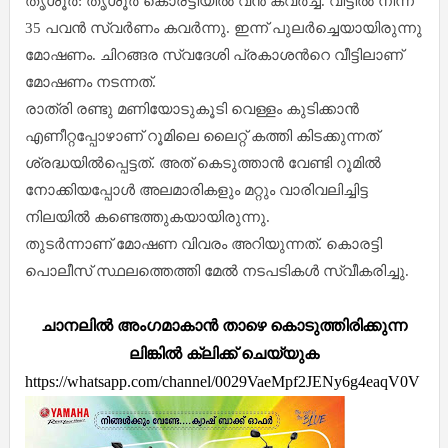
തൃശൂർ: തൃശൂർ കൊരട്ടിയിൽ വൻ കവർച്ച. വീട്ടിൽ നിന്ന്
35 പവൻ സ്വർണം കവർന്നു. ഇന്ന് പുലർച്ചെയായിരുന്നു
മോഷണം. ചിറങ്ങര സ്വദേശി പ്രകാശന്‍റെ വീട്ടിലാണ്
മോഷണം നടന്നത്.
രാത്രി രണ്ടു മണിയോടുകൂടി വെള്ളം കുടിക്കാൻ
എണീറ്റപ്പോഴാണ് റൂമിലെ ലൈറ്റ് കത്തി കിടക്കുന്നത്
ശ്രദ്ധയിൽപ്പെട്ടത്. അത് കെടുത്താൻ വേണ്ടി റൂമിൽ
നോക്കിയപ്പോൾ അലമാരികളും മറ്റും വാരിവലിച്ചിട്ട
നിലയിൽ കണ്ടെത്തുകയായിരുന്നു.
തുടർന്നാണ് മോഷണ വിവരം അറിയുന്നത്. കൊരട്ടി
പൊലീസ് സ്ഥലത്തെത്തി മേൽ നടപടികൾ സ്വീകരിച്ചു.
ചാനലിൽ അംഗമാകാൻ താഴെ കൊടുത്തിരിക്കുന്ന
ലിങ്കിൽ ക്ലിക്ക് ചെയ്യുക
https://whatsapp.com/channel/0029VaeMpf2JENy6g4eaqV0V