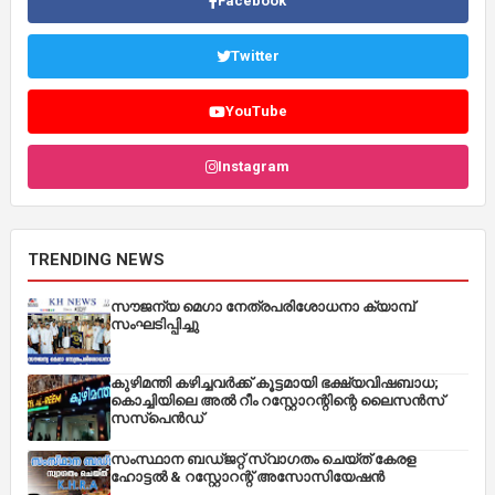
Facebook
Twitter
YouTube
Instagram
TRENDING NEWS
സൗജന്യ മെഗാ നേത്രപരിശോധനാ ക്യാമ്പ്
സംഘടിപ്പിച്ചു
കുഴിമന്തി കഴിച്ചവർക്ക് കൂട്ടമായി ഭക്ഷ്യവിഷബാധ;
കൊച്ചിയിലെ അൽ റീം റസ്റ്റോറന്റിന്റെ ലൈസൻസ്
സസ്പെൻഡ്
സംസ്ഥാന ബഡ്‌ജറ്റ് സ്വാഗതം ചെയ്ത് കേരള
ഹോട്ടൽ & റസ്റ്റോറന്റ് അസോസിയേഷൻ