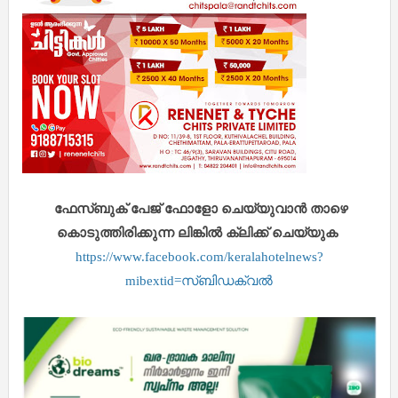
ഫേസ്ബുക് പേജ് ഫോളോ ചെയ്യുവാൻ താഴെ
കൊടുത്തിരിക്കുന്ന ലിങ്കിൽ ക്ലിക്ക് ചെയ്യുക
https://www.facebook.com/keralahotelnews?
mibextid=സ്‌ബിഡക്വൽ