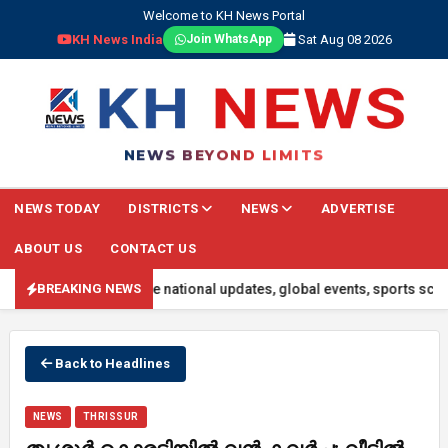
Welcome to KH News Portal
KH News India
Sat Aug 08 2026
Join WhatsApp
NEWS BEYOND LIMITS
NEWS TODAY
DISTRICTS
NEWS
ADVERTISE
ABOUT US
CONTACT US
eadlines, real-time national updates, global events, sports scores, 
BREAKING NEWS
Back to Headlines
NEWS
THRISSUR