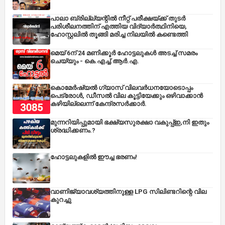
പാലാ ബ്രില്ല്യന്റിൽ നീറ്റ് പരീക്ഷയ്ക്ക് തുടർ
പരിശീലനത്തിന് എത്തിയ വിദ്യാർത്ഥിനിയെ,
ഹോസ്റ്റലിൽ തൂങ്ങി മരിച്ച നിലയിൽ കണ്ടെത്തി
മെയ് 6ന് 24 മണിക്കൂർ ഹോട്ടലുകൾ അടച്ച് സമരം
ചെയ്യും - കെ.എച്ച്.ആർ.എ.
കൊമേർഷ്യൽ ഗ്യാസ് വിലവർധനയോടൊപ്പം
പെട്രോൾ, ഡീസല്‍ വില കൂട്ടിയേക്കും ഒഴിവാക്കാന്‍
കഴിയില്ലെന്ന് കേന്ദ്രസര്‍ക്കാര്‍.
മുന്നറിയിപ്പുമായി ഭക്ഷ്യസുരക്ഷാ വകുപ്പ്ഇ,നി ഇതും
ശ്രദ്ധിക്കണം.?
ഹോട്ടലുകളിൽ ഈച്ച ഭരണം!
വാണിജ്യാവശ്യത്തിനുള്ള LPG സിലിണ്ടറിന്റെ വില
കുറച്ചു