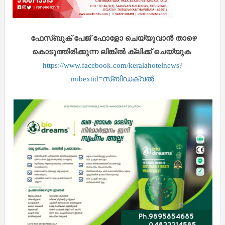
ഫേസ്ബുക് പേജ് ഫോളോ ചെയ്യുവാൻ താഴെ
കൊടുത്തിരിക്കുന്ന ലിങ്കിൽ ക്ലിക്ക് ചെയ്യുക
https://www.facebook.com/keralahotelnews?
mibextid=സ്‌ബിഡക്വൽ