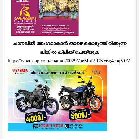
ചാനലിൽ അംഗമാകാൻ താഴെ കൊടുത്തിരിക്കുന്ന
ലിങ്കിൽ ക്ലിക്ക് ചെയ്യുക
https://whatsapp.com/channel/0029VaeMpf2JENy6g4eaqV0V