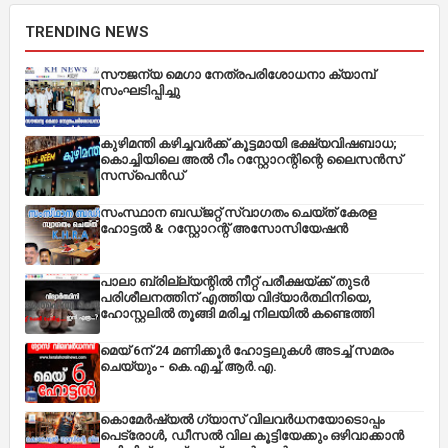
TRENDING NEWS
സൗജന്യ മെഗാ നേത്രപരിശോധനാ ക്യാമ്പ്
സംഘടിപ്പിച്ചു
കുഴിമന്തി കഴിച്ചവർക്ക് കൂട്ടമായി ഭക്ഷ്യവിഷബാധ;
കൊച്ചിയിലെ അൽ റീം റസ്റ്റോറന്റിന്റെ ലൈസൻസ്
സസ്പെൻഡ്
സംസ്ഥാന ബഡ്‌ജറ്റ് സ്വാഗതം ചെയ്ത് കേരള
ഹോട്ടൽ & റസ്റ്റോറന്റ് അസോസിയേഷൻ
പാലാ ബ്രില്ല്യന്റിൽ നീറ്റ് പരീക്ഷയ്ക്ക് തുടർ
പരിശീലനത്തിന് എത്തിയ വിദ്യാർത്ഥിനിയെ,
ഹോസ്റ്റലിൽ തൂങ്ങി മരിച്ച നിലയിൽ കണ്ടെത്തി
മെയ് 6ന് 24 മണിക്കൂർ ഹോട്ടലുകൾ അടച്ച് സമരം
ചെയ്യും - കെ.എച്ച്.ആർ.എ.
കൊമേർഷ്യൽ ഗ്യാസ് വിലവർധനയോടൊപ്പം
പെട്രോൾ, ഡീസല്‍ വില കൂട്ടിയേക്കും ഒഴിവാക്കാന്‍