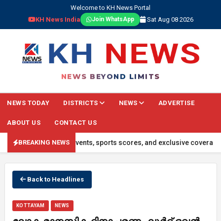
Welcome to KH News Portal
KH News India
Sat Aug 08 2026
Join WhatsApp
NEWS BEYOND LIMITS
NEWS TODAY
DISTRICTS
NEWS
ADVERTISE
ABOUT US
CONTACT US
 updates, global events, sports scores, and exclusive coverage on o
BREAKING NEWS
Back to Headlines
KOTTAYAM
NEWS