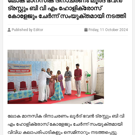
ലോക മാനസിക ദിനാചരണം ലൂർദ് ഭവൻ
ട്രസ്റ്റും ബി വി എം ഹോളിക്രോസ്
കോളേജും ചേർന്ന് സംയുക്തമായി നടത്തി
Published by Editor
Friday, 11 October 2024
ലോക മാനസിക ദിനാചരണം ലൂർദ് ഭവൻ ട്രസ്റ്റും ബി വി
എം ഹോളിക്രോസ് കോളേജും ചേർന്ന് സംയുക്തമായി
വിവിധ കലാപരിപാടികളും സെമിനാറും നടത്തപ്പെട്ടു.