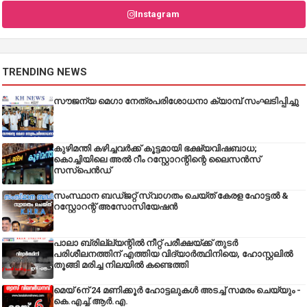
Instagram
TRENDING NEWS
സൗജന്യ മെഗാ നേത്രപരിശോധനാ ക്യാമ്പ് സംഘടിപ്പിച്ചു
കുഴിമന്തി കഴിച്ചവർക്ക് കൂട്ടമായി ഭക്ഷ്യവിഷബാധ;
കൊച്ചിയിലെ അൽ റീം റസ്റ്റോറന്റിന്റെ ലൈസൻസ്
സസ്പെൻഡ്
സംസ്ഥാന ബഡ്‌ജറ്റ് സ്വാഗതം ചെയ്ത് കേരള ഹോട്ടൽ &
റസ്റ്റോറന്റ് അസോസിയേഷൻ
പാലാ ബ്രില്ല്യന്റിൽ നീറ്റ് പരീക്ഷയ്ക്ക് തുടർ
പരിശീലനത്തിന് എത്തിയ വിദ്യാർത്ഥിനിയെ, ഹോസ്റ്റലിൽ
തൂങ്ങി മരിച്ച നിലയിൽ കണ്ടെത്തി
മെയ് 6ന് 24 മണിക്കൂർ ഹോട്ടലുകൾ അടച്ച് സമരം ചെയ്യും -
കെ.എച്ച്.ആർ.എ.