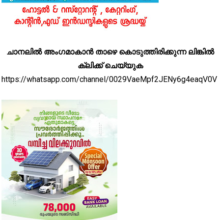
ചാനലിൽ അംഗമാകാൻ താഴെ കൊടുത്തിരിക്കുന്ന ലിങ്കിൽ
ക്ലിക്ക് ചെയ്യുക
https://whatsapp.com/channel/0029VaeMpf2JENy6g4eaqV0V