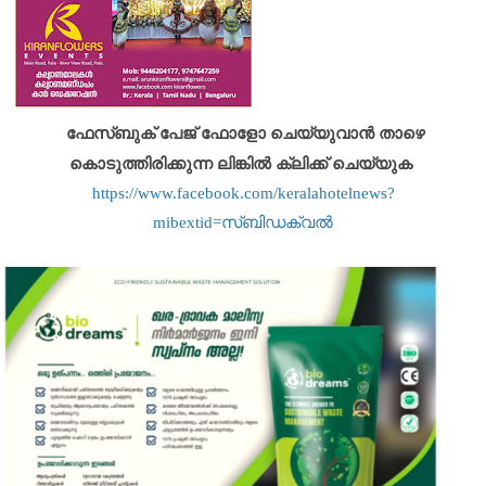
ഫേസ്ബുക് പേജ് ഫോളോ ചെയ്യുവാൻ താഴെ
കൊടുത്തിരിക്കുന്ന ലിങ്കിൽ ക്ലിക്ക് ചെയ്യുക
https://www.facebook.com/keralahotelnews?
mibextid=സ്‌ബിഡക്വൽ