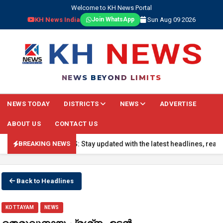
Welcome to KH News Portal
KH News India
Sun Aug 09 2026
Join WhatsApp
NEWS BEYOND LIMITS
NEWS TODAY
DISTRICTS
NEWS
ADVERTISE
ABOUT US
CONTACT US
 BREAKING NEWS: Stay updated with the latest headlines, real-time na
BREAKING NEWS
Back to Headlines
KOTTAYAM
NEWS