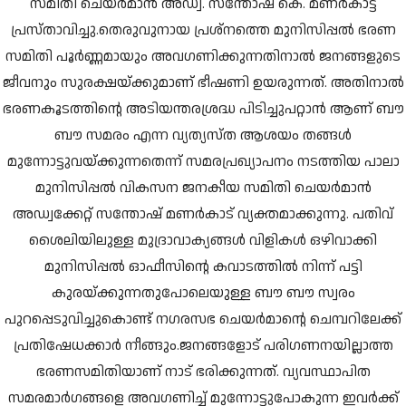
സമിതി ചെയര്‍മാന്‍ അഡ്വ. സന്തോഷ് കെ. മണര്‍കാട്ട്
പ്രസ്താവിച്ചു.തെരുവുനായ പ്രശ്നത്തെ മുനിസിപ്പൽ ഭരണ
സമിതി പൂർണ്ണമായും അവഗണിക്കുന്നതിനാൽ ജനങ്ങളുടെ
ജീവനും സുരക്ഷയ്ക്കുമാണ് ഭീഷണി ഉയരുന്നത്. അതിനാൽ
ഭരണകൂടത്തിന്റെ അടിയന്തരശ്രദ്ധ പിടിച്ചുപറ്റാൻ ആണ് ബൗ
ബൗ സമരം എന്ന വ്യത്യസ്ത ആശയം തങ്ങൾ
മുന്നോട്ടുവയ്ക്കുന്നതെന്ന് സമരപ്രഖ്യാപനം നടത്തിയ പാലാ
മുനിസിപ്പല്‍ വികസന ജനകീയ സമിതി ചെയർമാൻ
അഡ്വക്കേറ്റ് സന്തോഷ് മണർകാട് വ്യക്തമാക്കുന്നു. പതിവ്
ശൈലിയിലുള്ള മുദ്രാവാക്യങ്ങൾ വിളികൾ ഒഴിവാക്കി
മുനിസിപ്പൽ ഓഫീസിന്റെ കവാടത്തിൽ നിന്ന് പട്ടി
കുരയ്ക്കുന്നതുപോലെയുള്ള ബൗ ബൗ സ്വരം
പുറപ്പെടുവിച്ചുകൊണ്ട് നഗരസഭ ചെയർമാന്റെ ചെമ്പറിലേക്ക്
പ്രതിഷേധക്കാർ നീങ്ങും.ജനങ്ങളോട് പരിഗണനയില്ലാത്ത
ഭരണസമിതിയാണ് നാട് ഭരിക്കുന്നത്. വ്യവസ്ഥാപിത
സമരമാർഗങ്ങളെ അവഗണിച്ച് മുന്നോട്ടുപോകുന്ന ഇവർക്ക്