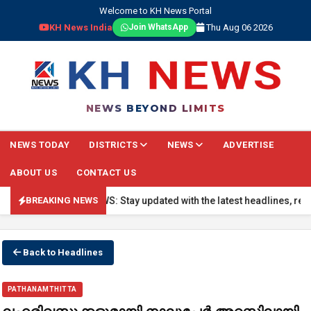
Welcome to KH News Portal
KH News India
Thu Aug 06 2026
Join WhatsApp
NEWS BEYOND LIMITS
NEWS TODAY
DISTRICTS
NEWS
ADVERTISE
ABOUT US
CONTACT US
🔴 BREAKING NEWS: Stay updated with the latest headlines, real-tim
BREAKING NEWS
Back to Headlines
PATHANAMTHITTA