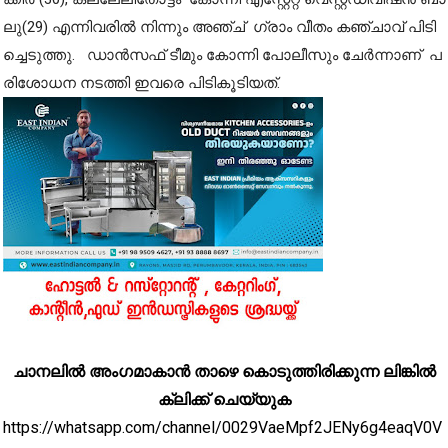
ലു(29) എ​ന്നി​വ​രി​ൽ നി​ന്നും അ​ഞ്ച് ഗ്രാം ​വീ​തം ക​ഞ്ചാ​വ് പി​ടി​
ച്ചെ​ടു​ത്തു. ഡാ​ൻ​സ​ഫ് ടീ​മും കോ​ന്നി പോ​ലീ​സും ചേ​ർ​ന്നാ​ണ് പ​
രി​ശോ​ധ​ന ന​ട​ത്തി ഇ​വ​രെ പി​ടി​കൂ​ടി​യ​ത്.
ചാനലിൽ അംഗമാകാൻ താഴെ കൊടുത്തിരിക്കുന്ന ലിങ്കിൽ
ക്ലിക്ക് ചെയ്യുക
https://whatsapp.com/channel/0029VaeMpf2JENy6g4eaqV0V