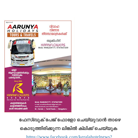
ഫേസ്ബുക് പേജ് ഫോളോ ചെയ്യുവാൻ താഴെ
കൊടുത്തിരിക്കുന്ന ലിങ്കിൽ ക്ലിക്ക് ചെയ്യുക
https://www.facebook.com/keralahotelnews?