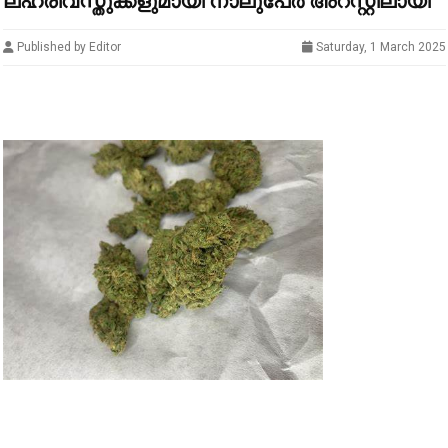
ല​ഹ​രിവ​സ്തു​ക്ക​ളു​മാ​യി നാ​ലു​പേ​ർ അ​റ​സ്റ്റി​ലാ​യി
Published by Editor
Saturday, 1 March 2025