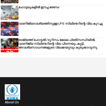
ഹോട്ടലുകളിൽ ഈച്ച ഭരണം!
വാണിജ്യാവശ്യത്തിനുള്ള LPG സിലിണ്ടറിന്റെ വില കുറച്ചു
രാജ്യത്ത് ഹോട്ടൽ /ടൂറിസം മേഖല പ്രതിസന്ധിയിൽ,
വാണിജ്യ സിലിണ്ടറിന്റെ വില പിന്നെയും കൂട്ടി,
അവശ്യസാധനങ്ങളുടെ വിലക്കയറ്റവും കുരുക്കാവുന്നു.
About Us