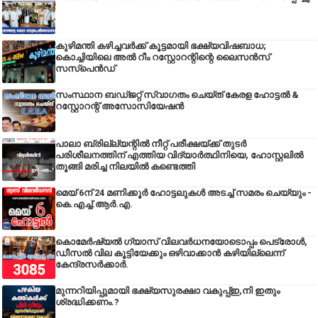
കുഴിമന്തി കഴിച്ചവർക്ക് കൂട്ടമായി ഭക്ഷ്യവിഷബാധ;
കൊച്ചിയിലെ അൽ റീം റസ്റ്റോറന്റിന്റെ ലൈസൻസ്
സസ്പെൻഡ്
സംസ്ഥാന ബഡ്‌ജറ്റ് സ്വാഗതം ചെയ്ത് കേരള ഹോട്ടൽ &
റസ്റ്റോറന്റ് അസോസിയേഷൻ
പാലാ ബ്രില്ല്യന്റിൽ നീറ്റ് പരീക്ഷയ്ക്ക് തുടർ
പരിശീലനത്തിന് എത്തിയ വിദ്യാർത്ഥിനിയെ, ഹോസ്റ്റലിൽ
തൂങ്ങി മരിച്ച നിലയിൽ കണ്ടെത്തി
മെയ് 6ന് 24 മണിക്കൂർ ഹോട്ടലുകൾ അടച്ച് സമരം ചെയ്യും -
കെ.എച്ച്.ആർ.എ.
കൊമേർഷ്യൽ ഗ്യാസ് വിലവർധനയോടൊപ്പം പെട്രോൾ,
ഡീസല്‍ വില കൂട്ടിയേക്കും ഒഴിവാക്കാന്‍ കഴിയില്ലെന്ന്
കേന്ദ്രസര്‍ക്കാര്‍.
മുന്നറിയിപ്പുമായി ഭക്ഷ്യസുരക്ഷാ വകുപ്പ്ഇ,നി ഇതും
ശ്രദ്ധിക്കണം.?