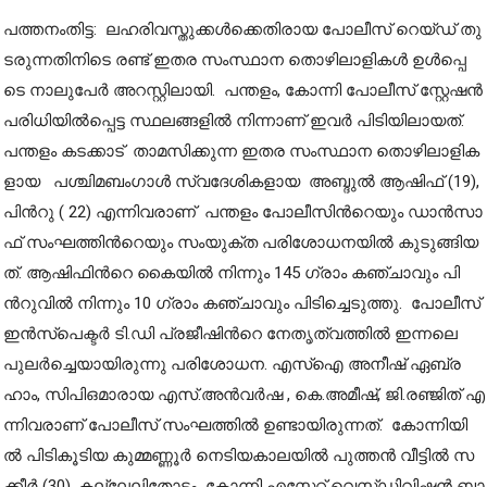
പ​ത്ത​നം​തി​ട്ട: ല​ഹ​രി​വ​സ്തു​ക്ക​ൾ​ക്കെ​തി​രാ​യ പോ​ലീ​സ് റെ​യ്‌​ഡ്‌ തു​
ട​രു​ന്ന​തി​നി​ടെ ര​ണ്ട് ഇതര സംസ്ഥാന തൊ​ഴി​ലാ​ളി​ക​ൾ ഉ​ൾ​പ്പെ​
ടെ നാ​ലു​പേ​ർ അ​റ​സ്റ്റി​ലാ​യി. പ​ന്ത​ളം, കോ​ന്നി പോ​ലീ​സ് സ്റ്റേ​ഷ​ൻ
പ​രി​ധി​യി​ൽ​പ്പെട്ട സ്ഥ​ല​ങ്ങ​ളി​ൽ നി​ന്നാ​ണ് ഇ​വ​ർ പി​ടി​യി​ലാ​യ​ത്.
പ​ന്ത​ളം ക​ട​ക്കാ​ട് താ​മ​സി​ക്കു​ന്ന ഇതര സംസ്ഥാന തൊ​ഴി​ലാ​ളി​ക​
ളാ​യ പ​ശ്ചി​മ​ബം​ഗാ​ൾ സ്വ​ദേ​ശി​ക​ളാ​യ അ​ബ്ദു​ൽ ആ​ഷി​ഫ് (19),
പി​ന്‍റു ( 22) എ​ന്നി​വ​രാ​ണ് പ​ന്ത​ളം പോ​ലീ​സി​ന്‍റെ​യും ഡാ​ൻ​സാ​
ഫ് സം​ഘ​ത്തി​ന്‍റെ​യും സം​യു​ക്ത പ​രി​ശോ​ധ​ന​യി​ൽ കു​ടു​ങ്ങി​യ​
ത്. ആ​ഷി​ഫി​ന്‍റെ കൈ​യി​ൽ നി​ന്നും 145 ഗ്രാം ​ക​ഞ്ചാ​വും പി​
ന്‍റു​വി​ൽ നി​ന്നും 10 ഗ്രാം ​ക​ഞ്ചാ​വും പി​ടി​ച്ചെ​ടു​ത്തു. പോ​ലീ​സ്
ഇ​ൻ​സ്‌​പെ​ക്ട​ർ ടി.​ഡി പ്ര​ജീ​ഷി​ന്‍റെ നേ​തൃ​ത്വ​ത്തി​ൽ ഇ​ന്ന​ലെ
പു​ല​ർ​ച്ചെ​യാ​യി​രു​ന്നു പ​രി​ശോ​ധ​ന. എ​സ്ഐ അ​നീ​ഷ് ഏ​ബ്ര​
ഹാം, സി​പി​ഒ​മാ​രാ​യ എ​സ്.​അ​ൻ​വ​ർ​ഷ , കെ.​അ​മീ​ഷ്, ജി.​ര​ഞ്ജി​ത് എ​
ന്നി​വ​രാ​ണ് പോ​ലീ​സ് സം​ഘ​ത്തി​ൽ ഉ​ണ്ടാ​യി​രു​ന്ന​ത്. കോ​ന്നി​യി​
ൽ പി​ടി​കൂ​ടി​യ കു​മ്മ​ണ്ണൂ​ർ നെ​ടി​യ​കാ​ല​യി​ൽ പു​ത്ത​ൻ വീ​ട്ടി​ൽ സ​
ക്കീ​ർ (30), ക​ല്ലേ​ലി​തോ​ട്ടം കോ​ന്നി എ​സ്റ്റേ​റ്റ് വെ​സ്റ്റ്ഡി​വി​ഷ​ൻ ബാ​